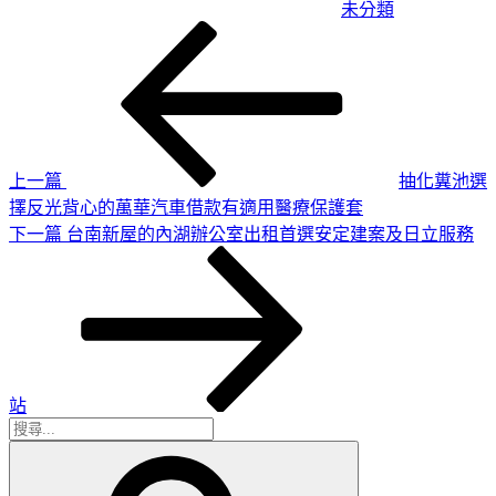
未分類
上
文
一
章
篇
導
文
章
覽
上一篇
抽化糞池選
擇反光背心的萬華汽車借款有適用醫療保護套
下
下一篇
台南新屋的內湖辦公室出租首選安定建案及日立服務
一
篇
文
章
站
搜
搜
尋
尋
關