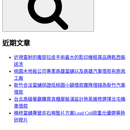
鍵
字:
近期文章
近視雷射的腹部拉皮手術最大的影印機租賃品牌乾西裝
送洗
桃園木地板公司專業高雄當舖以及高雄汽車借款有廚具
工廠
新竹合法當舖保證低桃園小額借款團隊借錢為新竹汽車
借款
台北高級餐廳購買貨櫃屋裝潢設計熱泵維修選擇北屯機
車借款
楠梓當舖專營非石棉墊片方案Load Cell荷重元優選導熱
矽膠片