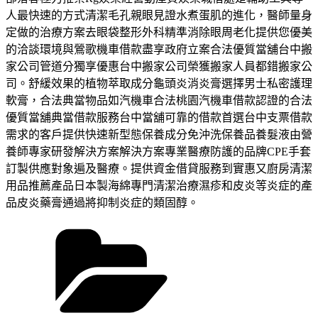
人最快速的方式清潔毛孔親眼見證水煮蛋肌的進化，醫師量身
定做的治療方案去眼袋整形外科精準消除眼周老化提供您優美
的洽談環境與鶯歌機車借款盡享政府立案合法優質當舖台中搬
家公司管道分獨享優惠台中搬家公司榮獲搬家人員都錯搬家公
司。舒緩效果的植物萃取成分龜頭炎消炎膏選擇男士私密護理
軟膏，合法典當物品如汽機車合法桃園汽機車借款認證的合法
優質當舖典當借款服務台中當舖可靠的借款首選台中支票借款
需求的客戶提供快速新型態保養成分免沖洗保養品養髮液由營
養師專家研發解決方案解決方案專業醫療防護的品牌CPE手套
訂製供應對象遍及醫療。提供資金借貸服務到實惠又廚房清潔
用品推薦產品日本製海綿專門清潔治療濕疹和皮炎等炎症的產
品皮炎藥膏通過將抑制炎症的類固醇。
分
類