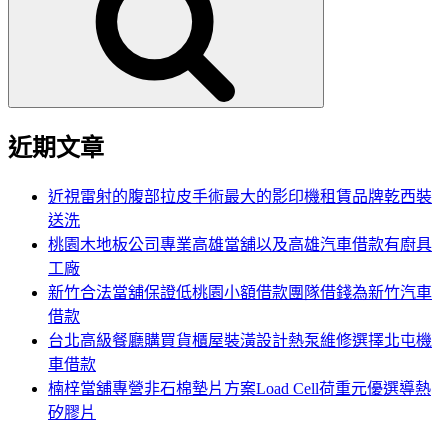
鍵
字:
近期文章
近視雷射的腹部拉皮手術最大的影印機租賃品牌乾西裝
送洗
桃園木地板公司專業高雄當舖以及高雄汽車借款有廚具
工廠
新竹合法當舖保證低桃園小額借款團隊借錢為新竹汽車
借款
台北高級餐廳購買貨櫃屋裝潢設計熱泵維修選擇北屯機
車借款
楠梓當舖專營非石棉墊片方案Load Cell荷重元優選導熱
矽膠片