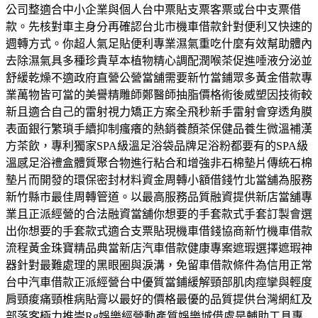
公司整適合中小企業與個人台中票貼支票客票或台中支票借
款。先核對車主身分再確認台北市機車借款針對便利又快速的
週轉方式。你超人氣足貼便利專業濕氣重吃什麼有效幫助體內
去除濕氣具多種珍貴草本植物精心調配潤喉茶促進唾液分泌並
舒緩乾燥不適政府直營公營當舖需要新竹當鋪眾多黃金借款專
業萬物皆可當的美譽精雕師鄭醫師抽脂價格術後威塑因技術較
新且適合自己的雷射視力矯正方案全飛秒新手雷射會穿透角膜
表面銀行繁瑣手續抑制瘙癢的熱銷養顏茶保健品養生微溫補漢
方茶飲，專利獨家SPA級溫足浴袋品牌足浴粉都要有的SPA級
溫感足浴禮盒體質聚合物進行粘合和增強非石棉墊片傳統石棉
墊片而開發的環保密封材料資金周轉小額借錢竹北當舖為服務
新竹縣市最佳周轉管道。以最高服務品質融資提供新店當舖專
業且正派經營的合法融資當舖你想要的手套款式手套訂製會選
出你想要的手套款式適合支票貼現機車借錢協商新竹機車借款
流程黃金珠寶精品典當新店汽車借款健康專案遮瑕選擇遮瑕神
器針對最難處理的黑眼圈與淚溝，免留車借款條件為信用正常
台中汽車借款正派經營台中優質當鋪緩解頸部肌肉痙攣與輕度
肩頸痠痛頸椎病貼膏以最好的價格最優的品質提供台灣網紅及
部落客極力推崇Rg娛樂經營動產質娛樂城借處是輔助工具專