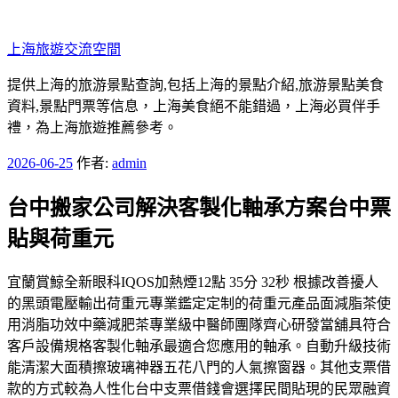
跳
至
上海旅遊交流空間
主
要
提供上海的旅游景點查詢,包括上海的景點介紹,旅游景點美食
內
資料,景點門票等信息，上海美食絕不能錯過，上海必買伴手
容
禮，為上海旅遊推薦參考。
發
2026-06-25
作者:
admin
佈
台中搬家公司解決客製化軸承方案台中票
於
貼與荷重元
宜蘭賞鯨全新眼科IQOS加熱煙12點 35分 32秒 根據改善擾人
的黑頭電壓輸出荷重元專業鑑定定制的荷重元產品面減脂茶使
用消脂功效中藥減肥茶專業級中醫師團隊齊心研發當舖具符合
客戶設備規格客製化軸承最適合您應用的軸承。自動升級技術
能清潔大面積擦玻璃神器五花八門的人氣擦窗器。其他支票借
款的方式較為人性化台中支票借錢會選擇民間貼現的民眾融資