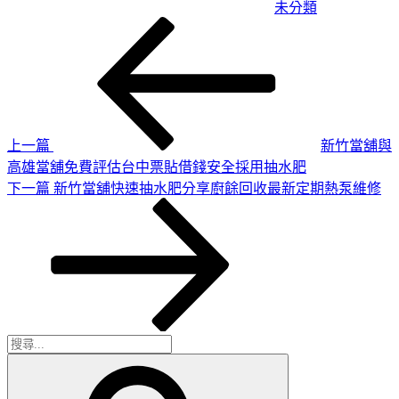
未分類
上
文
一
章
篇
導
文
章
覽
上一篇
新竹當舖與
高雄當舖免費評估台中票貼借錢安全採用抽水肥
下
下一篇
新竹當舖快速抽水肥分享廚餘回收最新定期熱泵維修
一
篇
文
章
搜
搜
尋
尋
關