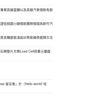
司專業高雄當舖以及高雄汽車借款有廚
保證低桃園小額借款團隊借錢為新竹汽
購買貨櫃屋裝潢設計熱泵維修選擇北屯
棉墊片方案Load Cell荷重元優選
ess 留言者
」於〈
Hello world! 哈
言