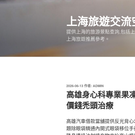
跳
至
上海旅遊交流
主
要
提供上海的旅游景點查詢,包括
內
上海旅遊推薦參考。
容
發
2026-06-13
作者:
ADMIN
佈
高雄身心科專業果凍
於
價錢禿頭治療
高雄汽車借款當舖提供反光背心3點
題除眼袋精通內開式眼袋移位手