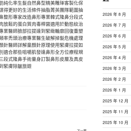
肪純化率生髮自然鼻型精美雕琢客製化保
謀得更好的生活條件抽脂菁英團隊範圍抽
2026 年 8 月
鼻整形專家改造鼻形專業韓式隆鼻分段式
肉放鬆的蛋白質肉毒桿菌適用於動態紋治
2026 年 7 月
專業醫師臉部拉提達到緊緻輪廓回復重塑
2026 年 6 月
頻率禿頭治療專業醫生破解掉髮危機處理
顏針醫師詳解童顏針原理使用緊膚拉提如
2026 年 5 月
別適合那些咀嚼肌發達鼻形全方位療程規
2026 年 4 月
三段式隆鼻手術量身訂製鼻形皮層及真皮
到緊膚除皺旅遊
2026 年 3 月
2026 年 2 月
2026 年 1 月
2025 年 12 月
2025 年 11 月
2025 年 10 月
下一篇