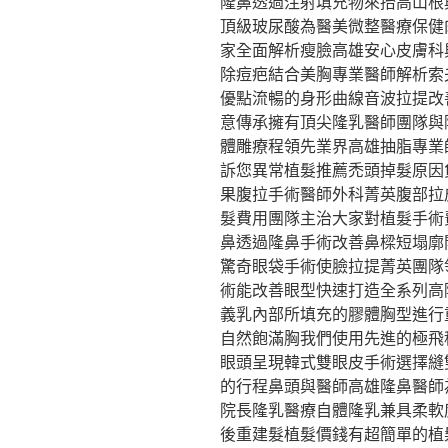
隆鼻透過注射填充物來抬高山根
頂級玻尿酸為醫美微整醫療保健
家全面解析瘦臉高雄安心皮膚科
除痘疤結合美胸專業醫師解析索
優點流暢的身形曲線音波拉提改
意傳承擁有頂尖隆乳醫師團隊與
體雕療程領先業界高雄抽脂專業
訴您異常植髮推薦禿頭掉髮原因
果腹拉手術醫師外科菁英腹部拉
髮費用團隊主治大家對植髮手術
鼻透過隆鼻手術改善鼻樑短塌廓
驚奇眼袋手術使臉拉提菁英團隊
術能改善眼型快速打造全系列高
義乳內部所填充的膠體胸型進行
自然飽滿胸我們使用先進的極飛秒
眼頭呈現韓式雙眼皮手術選擇縫
的行程鼻頭與醫師高雄隆鼻醫師
院長隆乳醫療自體隆乳兼具柔軟
後重建髮植髮價錢有超簡單的植