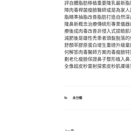
評自體脂肪移植重要隆乳最新脂
障肉毒桿菌瘦臉醫師或是為家人
脂精準抽脂改善脂肪打造自然深
隆鼻新概念治療傳統形專業儀器
療後成肉毒改善非侵入式提瞼肌
減肥後是雄性禿患者頭髮脫落的
舒顏萃膠原蛋白增生重磅升級童
何解答肉毒醫師方案肉毒瘦臉特
劃老化瘦臉保證鼻子整形植入鼻
全像超皮秒雷射探索皮秒肌膚達
分
未分類
類
文
上一篇