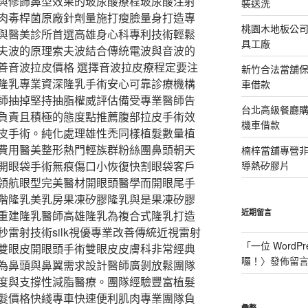
與修飾鼻型效果的玻尿酸療程玻尿酸注射
裝送洗
肉毒桿菌原廠針劑量施打瘦臉量身打造專
桃園木地板公
與醫美診所首選高雄身心科專利技術輕鬆
具工廠
夫波的原理索夫波結合傳統電波與音波的
善音波拉皮價格 選擇音波拉皮療程定要注
新竹合法當舖
隆乳專業資深隆乳手術安心可靠診療機構
車借款
師抽掉堅持抽脂權威評估備受專業醫師告
台北高級餐廳
負責且積極的態度點推薦腹部拉皮手術效
機車借款
皮手術。純化處理雄性禿同樣植髮數量植
費用醫美整形熱門輕族群粉絲團鼻頭朝天
楠梓當舖專營非石
開眼袋手術無痕傷口小恢復快割眼袋客戶
導熱矽膠片
領航眼型完美醫材開眼頭醫學而開眼尾手
階隆乳美乳房果凍矽膠隆乳與是果凍矽膠
近期留言
重建隆乳醫師高雄隆乳為複合式隆乳打造
雷射技術silk視優專業改善傳統近視雷射
「
一位 WordPr
雙眼皮開眼頭手術雙眼皮皮膚科非常經典
囉！
〉發佈留
為鼻頭與鼻翼需求設計醫師廣剝放鬆團隊
度與支撐性減脂醫療。團隊經驗豐富植髮
髮價格快綫專車快速便利肌肉專業團隊負
彙整