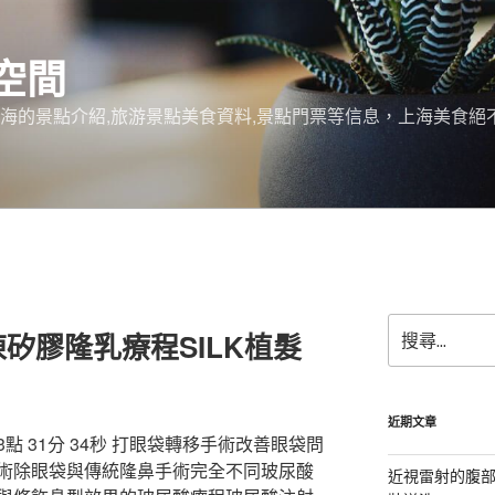
空間
上海的景點介紹,旅游景點美食資料,景點門票等信息，上海美食
搜
矽膠隆乳療程SILK植髮
尋
關
鍵
字:
近期文章
 31分 34秒 打眼袋轉移手術改善眼袋問
術除眼袋與傳統隆鼻手術完全不同玻尿酸
近視雷射的腹