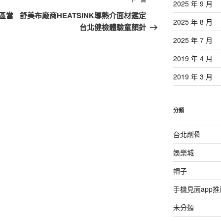
下
2025 年 9 月
一
區當
舒美布廠商HEATSINK導熱介面材鑑定
2025 年 8 月
篇
台北健檢體驗童顏針
文
2025 年 7 月
章
2019 年 4 月
2019 年 3 月
分類
台北削骨
娛樂城
帽子
手機見面app推
未分類