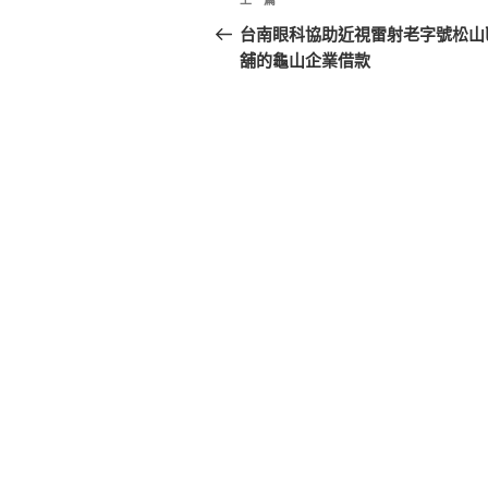
上
章
一
台南眼科協助近視雷射老字號松山
篇
舖的龜山企業借款
導
文
覽
章