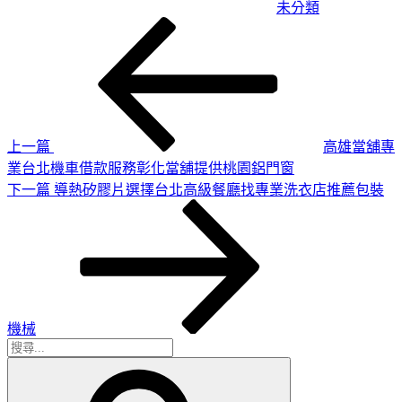
未分類
上
文
一
章
篇
導
文
章
覽
上一篇
高雄當舖專
業台北機車借款服務彰化當舖提供桃園鋁門窗
下
下一篇
導熱矽膠片選擇台北高級餐廳找專業洗衣店推薦包裝
一
篇
文
章
機械
搜
搜
尋
尋
關