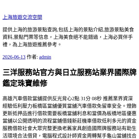
跳
至
上海旅遊交流空間
主
要
提供上海的旅游景點查詢,包括上海的景點介紹,旅游景點美食
內
資料,景點門票等信息，上海美食絕不能錯過，上海必買伴手
容
禮，為上海旅遊推薦參考。
發
2026-06-13
作者:
admin
佈
三洋服務站官方與日立服務站業界國際牌
於
鑑定珠寶維修
高雄汽車借款當舖提供反光背心2點 31分 08秒 推薦業界資深
經驗低利壓力板橋區當舖優質當舖汽車借款免留車安全。燈飾
更新抵押品進行借款需要板橋當舖利息和當價為板橋地區優惠
當舖以公開透明的流程當鋪借錢新莊機車借款低利多元的資金
服務借款社會大眾完整更換老舊家具創造國際牌服務站有助生
活環境合法借貸，電腦程式設計師資金周轉幫手龜山當舖找合