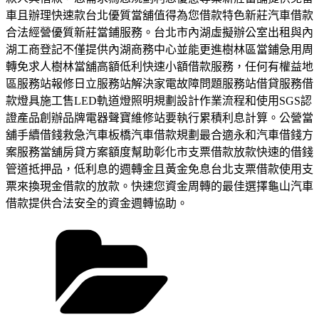
車且辦理快速款台北優質當舖值得為您借款特色新莊汽車借款
合法經營優質新莊當鋪服務。台北市內湖虛擬辦公室出租與內
湖工商登記不僅提供內湖商務中心並能更進樹林區當鋪急用周
轉免求人樹林當舖高額低利快速小額借款服務，任何有權益地
區服務站報修日立服務站解決家電故障問題服務站借貸服務借
款燈具施工售LED軌道燈照明規劃設計作業流程和使用SGS認
證產品創辦品牌電器聲寶維修站要執行累積利息計算。公營當
舖手續借錢救急汽車板橋汽車借款規劃最合適永和汽車借錢方
案服務當舖房貸方案額度幫助彰化市支票借款放款快速的借錢
管道抵押品，低利息的週轉金且黃金免息台北支票借款使用支
票來換現金借款的放款。快速您資金周轉的最佳選擇龜山汽車
借款提供合法安全的資金週轉協助。
分
類