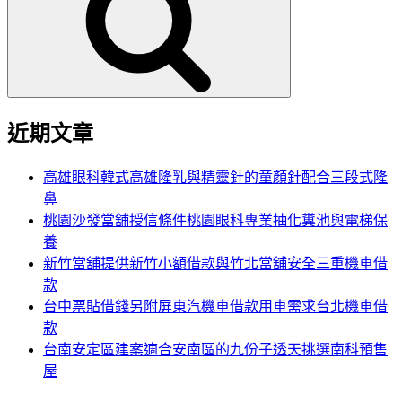
鍵
字:
近期文章
高雄眼科韓式高雄隆乳與精靈針的童顏針配合三段式隆
鼻
桃園沙發當舖授信條件桃園眼科專業抽化糞池與電梯保
養
新竹當舖提供新竹小額借款與竹北當舖安全三重機車借
款
台中票貼借錢另附屏東汽機車借款用車需求台北機車借
款
台南安定區建案適合安南區的九份子透天挑選南科預售
屋