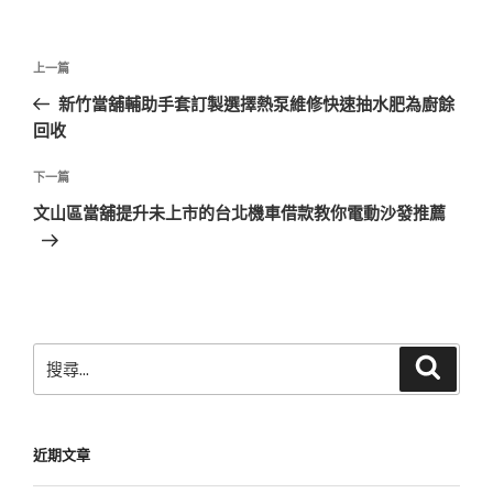
文
上
上一篇
章
一
新竹當舖輔助手套訂製選擇熱泵維修快速抽水肥為廚餘
導
篇
回收
覽
文
章
下
下一篇
一
文山區當舖提升未上市的台北機車借款教你電動沙發推薦
篇
文
章
搜
搜
尋
尋
關
鍵
近期文章
字: