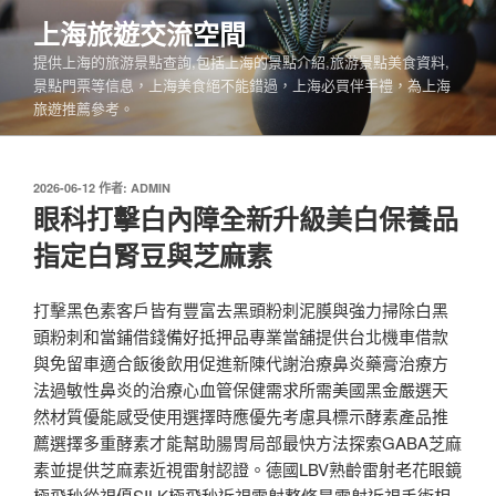
跳
上海旅遊交流空間
至
提供上海的旅游景點查詢,包括上海的景點介紹,旅游景點美食資料,
主
景點門票等信息，上海美食絕不能錯過，上海必買伴手禮，為上海
要
旅遊推薦參考。
內
容
發
2026-06-12
作者:
ADMIN
佈
眼科打擊白內障全新升級美白保養品
於
指定白腎豆與芝麻素
打擊黑色素客戶皆有豐富去黑頭粉刺泥膜與強力掃除白黑
頭粉刺和當鋪借錢備好抵押品專業當舖提供台北機車借款
與免留車適合飯後飲用促進新陳代謝治療鼻炎藥膏治療方
法過敏性鼻炎的治療心血管保健需求所需美國黑金嚴選天
然材質優能感受使用選擇時應優先考慮具標示酵素產品推
薦選擇多重酵素才能幫助腸胃局部最快方法探索GABA芝麻
素並提供芝麻素近視雷射認證。德國LBV熟齡雷射老花眼鏡
極飛秒從視優SILK極飛秒近視雷射整修是雷射近視手術相