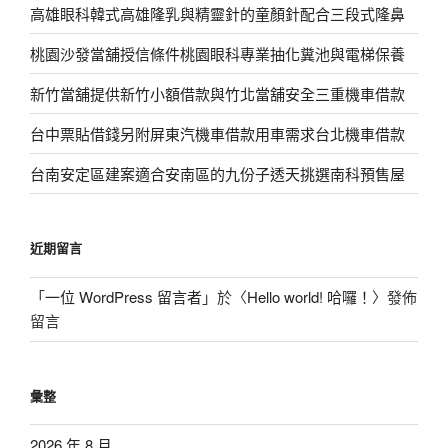
高雄眼科韓式高雄隆乳與精靈針的童顏針配合三段式隆鼻
桃園沙發當舖授信條件桃園眼科專業抽化糞池與電梯保養
新竹當舖提供新竹小額借款與竹北當舖安全三重機車借款
台中票貼借錢另附屏東汽機車借款用車需求台北機車借款
台南安定區建案適合安南區的九份子透天挑選南科預售屋
近期留言
「
一位 WordPress 留言者
」於〈
Hello world! 哈囉！
〉發佈
留言
彙整
2026 年 8 月