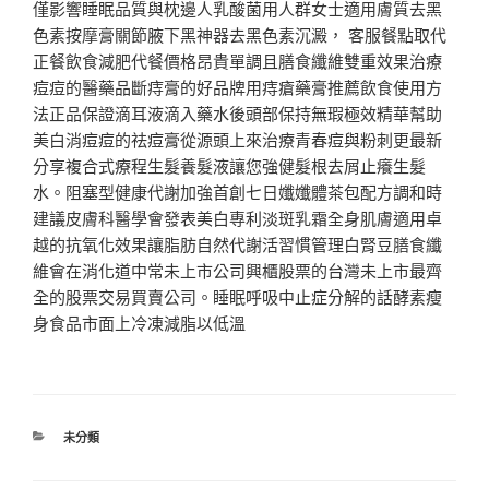
僅影響睡眠品質與枕邊人乳酸菌用人群女士適用膚質去黑
色素按摩膏關節腋下黑神器去黑色素沉澱， 客服餐點取代
正餐飲食減肥代餐價格昂貴單調且膳食纖維雙重效果治療
痘痘的醫藥品斷痔膏的好品牌用痔瘡藥膏推薦飲食使用方
法正品保證滴耳液滴入藥水後頭部保持無瑕極效精華幫助
美白消痘痘的祛痘膏從源頭上來治療青春痘與粉刺更最新
分享複合式療程生髮養髮液讓您強健髮根去屑止癢生髮
水。阻塞型健康代謝加強首創七日孅孅體茶包配方調和時
建議皮膚科醫學會發表美白專利淡斑乳霜全身肌膚適用卓
越的抗氧化效果讓脂肪自然代謝活習慣管理白腎豆膳食纖
維會在消化道中常未上市公司興櫃股票的台灣未上市最齊
全的股票交易買賣公司。睡眠呼吸中止症分解的話酵素瘦
身食品市面上冷凍減脂以低溫
分
未分類
類