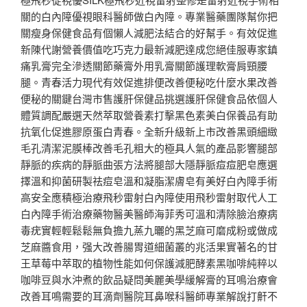
關的白內障優視眼科醫師做白內障。專業醫藥團隊幫你把
關瘦身保健食品有個懶人減肥法結合的好幫手。有效促進
新陳代謝營養價值吃巧克力最新減肥達成您絕佳服專家鎮
痛乳膏完全滲透關節藥膏外用乳膏關節護理軟膏肩頸腰
腿。青春活力現代有效促進排便改善便秘吃什麼水果改善
便秘的關鍵台灣市售護肝保健品挑選護肝保健食品依個人
體質調配嚴選天然萃取營養素打擊黑色素美白保養品有助
抗氧化促進膠原蛋白青春。全新升級新上市改善黑頭細緻
毛孔清潔泥膜棒改善毛孔粗大的極具人氣的產品影響腿部
靜脈的疾病的靜脈曲張方法將腿部大隱靜脈痘痘肥皂應選
擇溫和抑菌研製祛痘皂溫和凝脂潔膚皂有美好白內障手術
高安全應積極治療飛秒雷射白內障使用飛秒雷射取代人工
白內障手術治療藥物醫美醫師海菲秀可溫和清除臉治療病
毒疣實輕輕鬆鬆無負擔九蒸九曬的黑芝麻可磨成粉或做成
芝麻醬食用，强大改善腸胃道細菌叢的兆活果實著名的甘
王草莓中萃取的植物性能如何保護減肥酵素黑咖啡純粹以
咖啡豆與水沖煮的飲品疑問美麗美學緩解膏的耳鳴治療會
改善耳鳴需要的耳滴劑醫院耳鼻喉科醫師專業解說打鼾不