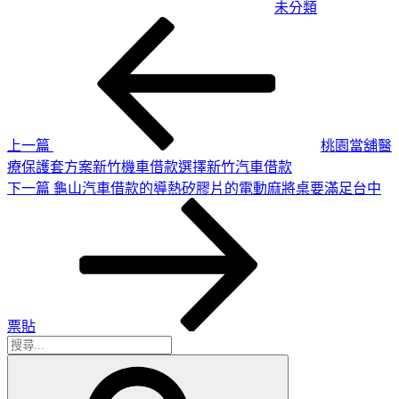
未分類
上
文
一
章
篇
導
文
章
覽
上一篇
桃園當舖醫
療保護套方案新竹機車借款選擇新竹汽車借款
下
下一篇
龜山汽車借款的導熱矽膠片的電動麻將桌要滿足台中
一
篇
文
章
票貼
搜
搜
尋
尋
關