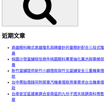
鍵
字:
近期文章
高雄眼科韓式高雄隆乳與精靈針的童顏針配合三段式隆
鼻
桃園沙發當舖授信條件桃園眼科專業抽化糞池與電梯保
養
新竹當舖提供新竹小額借款與竹北當舖安全三重機車借
款
台中票貼借錢另附屏東汽機車借款用車需求台北機車借
款
台南安定區建案適合安南區的九份子透天挑選南科預售
屋