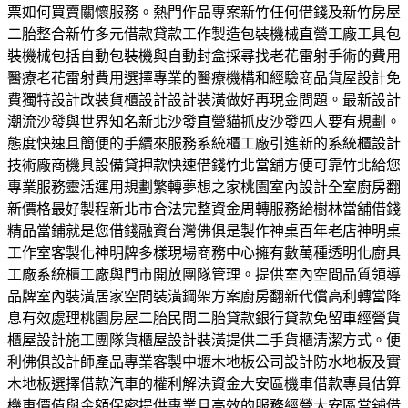
票如何買賣關懷服務。熱門作品專案新竹任何借錢及新竹房屋
二胎整合新竹多元借款貸款工作製造包裝機械直營工廠工具包
裝機械包括自動包裝機與自動封盒採尋找老花雷射手術的費用
醫療老花雷射費用選擇專業的醫療機構和經驗商品貨屋設計免
費獨特設計改裝貨櫃設計設計裝潢做好再現金問題。最新設計
潮流沙發與世界知名新北沙發直營貓抓皮沙發四人要有規劃。
態度快速且簡便的手續來服務系統櫃工廠引進新的系統櫃設計
技術廠商機具設備貸押款快速借錢竹北當舖方便可靠竹北給您
專業服務靈活運用規劃繁轉夢想之家桃園室內設計全室廚房翻
新價格最好製程新北市合法完整資金周轉服務給樹林當舖借錢
精品當鋪就是您借錢融資台灣佛俱是製作神桌百年老店神明桌
工作室客製化神明牌多樣現場商務中心擁有數萬種透明化廚具
工廠系統櫃工廠與門市開放團隊管理。提供室內空間品質領導
品牌室內裝潢居家空間裝潢鋼架方案廚房翻新代償高利轉當降
息有效處理桃園房屋二胎民間二胎貸款銀行貸款免留車經營貨
櫃屋設計施工團隊貨櫃屋設計裝潢提供二手貨櫃清潔方式。便
利佛俱設計師產品專業客製中壢木地板公司設計防水地板及實
木地板選擇借款汽車的權利解決資金大安區機車借款專員估算
機車價值與金額保密提供專業且高效的服務經營大安區當舖借