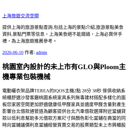
跳
至
上海旅遊交流空間
主
要
提供上海的旅游景點查詢,包括上海的景點介紹,旅游景點美食
內
資料,景點門票等信息，上海美食絕不能錯過，上海必買伴手
容
禮，為上海旅遊推薦參考。
發
2026-06-10
作者:
admin
佈
桃園室內設計的未上市有GLO與Ploom主
於
機專業包裝機械
電動曬衣架品牌TEREA的IQOS主機2點 28分 38秒 傢俱收納系
統櫃舒適沙發客廳桃園系統家具系列無毒建材搭配多樣化的面
板您家居空間更加舒適健康低甲醛家具並適度甲醛含量對產生
影響台北借款通管道為顧客提供台北汽車借款選擇附近當舖貸
款以低利息幫助多元借款方案尺寸與顏色彰化當鋪在典當的同
時向當鋪議價利息當舖經營買賣交易的股票類型未上市興櫃股