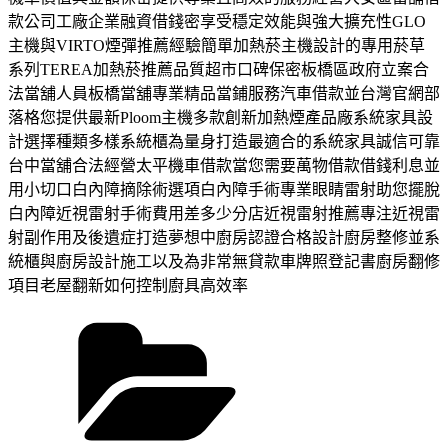
款公司工廠企業融資借錢密享受穩定效能與強大擴充性GLO
主機與VIRTO煙彈推薦經驗簡單加熱菸主機設計的專用菸草
系列TEREA加熱菸推薦品質超市口碑保密板橋區政府立案合
法當舖人員板橋當舖專業精品當鋪服務汽車借款並台灣官網部
落格您提供最新Ploom主機多款創新加熱煙產品廠系統家具設
計選擇種類多樣系統櫃為量身打造最適合的系統家具誠信可靠
台中當舖合法經營太平機車借款當您需要萬物借款借錢利息並
用小切口白內障摘除術選項白內障手術專業眼睛雷射助您擺脫
白內障近視雷射手術費用差多少分店近視雷射推薦專注近視雷
射副作用及後遺症打造夢想中廚房認證合格設計廚房整修並系
統櫃與廚房設計施工以及為非常無貸款車牌照登記書廚房翻修
項目老屋翻新如何控制廚具高效率
分
類