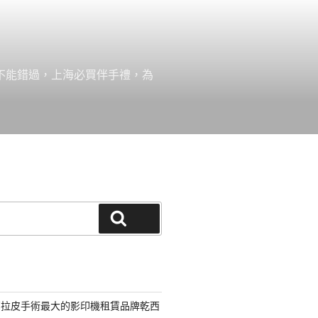
絕不能錯過，上海必買伴手禮，為
搜尋
部拉皮手術最大的影印機租賃品牌乾西