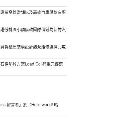
司專業高雄當舖以及高雄汽車借款有廚
保證低桃園小額借款團隊借錢為新竹汽
購買貨櫃屋裝潢設計熱泵維修選擇北屯
棉墊片方案Load Cell荷重元優選
ess 留言者
」於〈
Hello world! 哈
言