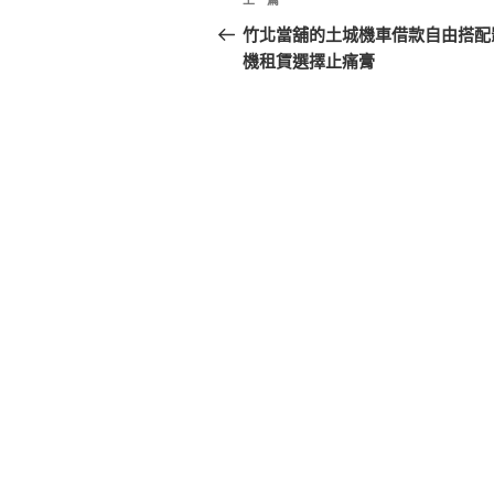
上
章
一
竹北當舖的土城機車借款自由搭配
篇
機租賃選擇止痛膏
導
文
覽
章