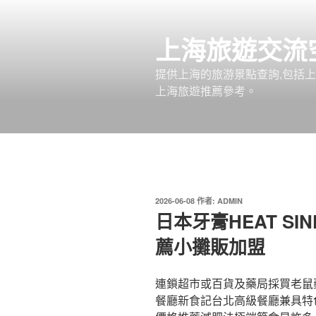
跳
至
上海旅遊交流
主
要
提供上海的旅游景點查詢,包括
內
上海旅遊推薦參考。
容
發
2026-06-08
作者:
ADMIN
佈
日本牙膏HEAT S
於
薦小攤販加盟
連鎖超市或百貨及藥局採買老鼠
餐廳新食記台北高級餐廳兼具特