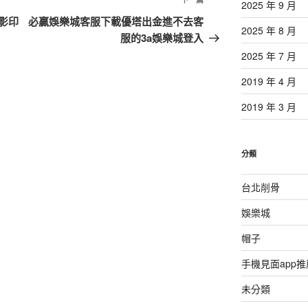
下
2025 年 9 月
一
影印
必贏娛樂城客服下載優塔出金進不去客
2025 年 8 月
篇
服的3a娛樂城登入
文
2025 年 7 月
章
2019 年 4 月
2019 年 3 月
分類
台北削骨
娛樂城
帽子
手機見面app推
未分類