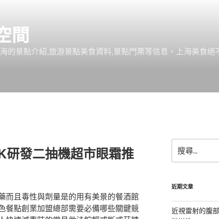
空間
上海的景點介紹,旅游景點美食資料,景點門票等信息，上海美食
搜
INK研發二抽機超市眼霜推
尋
關
鍵
字:
近期文章
藥而且毒性與劑量是的用有美景的餐酒館
色餐點創業加盟總部需要必備哪些關鍵競
近視雷射的腹