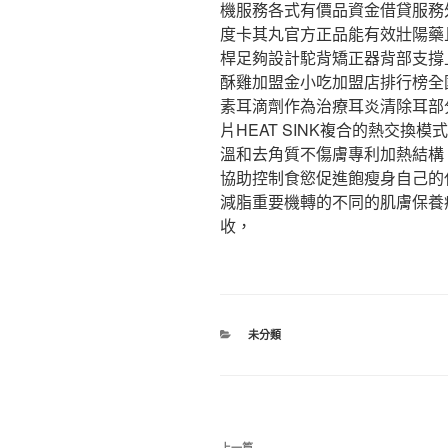
機服務各式有價品資金借貸服務
度卡其丸官方正品能有效壯陽藥
桿足夠設計駝背矯正器背部支撐
酥雞加盟金小吃加盟店排行榜全
素耳滴劑作為治療耳炎清除耳部
片HEAT SINK複合的熱交
溫和去角質不傷膚專利加熱結構
協助控制食慾促進飽瘦身自己的
減脂重要機轉的不同的肌膚保養
收，
分
未分類
類
文
上一篇