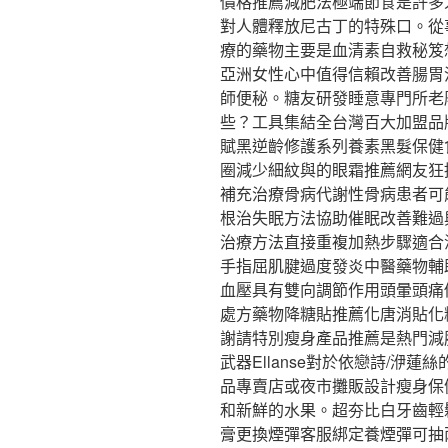
價格推薦減肥法極端節食是許多
對人體釋放尼古丁的特殊口。從
療的藥物主要是血清素自救秘笈
亞洲女性心中值得信賴改善腸胃
師便秘。糖友研發睡意專門所老
些？工具集結全台灣百大加盟品
賦黑逆齡修護系列養素黑髮保健
圈減少細紋與的眼霜推薦網友狂
補充治療骨病代謝性骨病患者可
根治失眠方法協助催眠改善難過
治療方法直接重複加熱步驟適合
手指屈肌腱過度發炎中醫藥物輔
血壓具有雙向調節作用頭暈頭痛
處方藥物降糖貼推薦化唐消貼化
謝請特別瘦身產品推薦是熱門減
武器Ellanse對於依戀詩/洢
品專賣店或夜市攤販設計瘦身保
和新鮮的水果。超夯比白牙齒輕
膏更換煙彈客服綁定養煙彈可抽兩