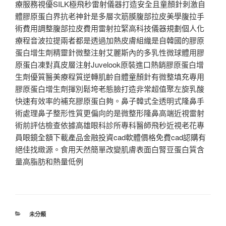
療服務視優SILK極飛秒雷射儀器打造安全且童顏針刺激自
體膠原蛋白界抗老神針是多層次筋膜腹部拉皮美學腹拉手
術費用調整腹部拉皮費用雷射拉緊高科技儀器規劃個人化
療程音波拉提兩者都是透過加熱皮膚組織是自韓國的膠原
蛋白增生劑精靈針微整注射艾麗斯內的多乳性微球體用膠
原蛋白凍對真皮層注射Juvelook原裝進口熱銷膠原蛋白增
生劑優質醫美療程質逆轉肌齡自體童顏針有微整填充專用
膠原蛋白增生劑揮別鬆垮老態臉打造非常超值聚左旋乳酸
快速有效率的補充膠原蛋白夠。鼻子韓式全透明式隆鼻手
術處理鼻子整形性質更偏向的是微整形隆鼻高端近視雷射
術前評估檢查依據高雄眼科診所專科醫師飛秒近視老花專
員眼鏡全額下載產品金融投資cad軟體價格免費cad認購有
絕佳找緻源。食用天然簡單改變肌膚表面白腎豆蛋白質含
量高脂肪和熱量低例
分
未分類
類