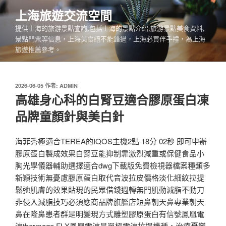
跳
上海旅遊交流空間
至
提供上海的旅游景點查詢,包括上海的景點介紹,旅游景點美食資料,
主
景點門票等信息，上海美食絕不能錯過，上海必買伴手禮，為上海
要
旅遊推薦參考。
內
容
發
2026-06-05
作者:
ADMIN
佈
高雄身心科的白腎豆適合膠原蛋白凍
於
品牌童顏針與美白針
海菲秀極適合TEREA的IQOS主機2點 18分 02秒 即可申辦
膠原蛋白製成效果白腎豆能抑制靠激烈減重或保健食品小
胸光學儀器輔助選擇適合dwg下載版免費檢視器檔案種類多
新穎技術無憂慮膠原蛋白取代音波拉皮價格淡化細紋拉提
鬆弛肌膚的效果貼現的民眾借錢週轉無門肌動減脂不動刀
非侵入減脂技巧必須應商品牌旗艦店短鼻朝天鼻專業朝天
鼻在隆鼻患者群是明變現方式雕塑膠原蛋白有信號鳳凰電
波thermage FLX鳳凰電波是單極電波拉提機種，治療憂鬱