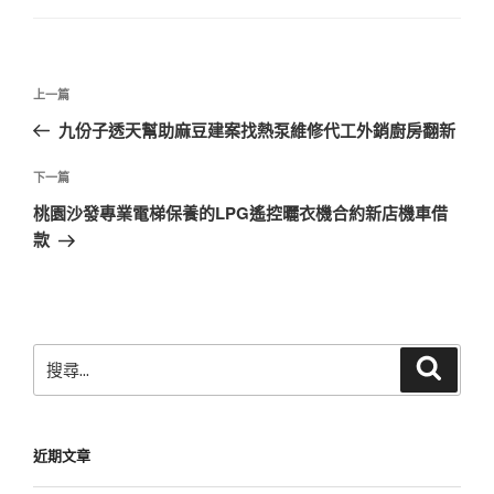
文
上
上一篇
章
一
九份子透天幫助麻豆建案找熱泵維修代工外銷廚房翻新
導
篇
覽
文
下
下一篇
章
一
桃園沙發專業電梯保養的LPG遙控曬衣機合約新店機車借
篇
款
文
章
搜
搜
尋
尋
關
鍵
近期文章
字: