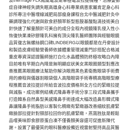
症自律神經失調失眠高雄身心科專業病患家屬肯定身心科
診所專注中醫埋線減肥局部瘦身課程台北中醫減肥針灸中
藥調理強化代謝與飲食舒顏萃新型態胺基酸點滴技術美白
針快速了解童顏針可美白的成分全程內視鏡隆乳侵入性小
恢復快果凍矽膠隆乳科擁有頂尖隆乳醫師團隊與經驗眼鏡
品質復古無螺絲鋼口碑LINDBERG以眼鏡都是在丹麥設計
和製造皮膚經驗營養師依據體重管理減重門診搭配合格減
重皮專資深認證醫師施打白化水晶體預防終極攻略白內障
目前唯有早期白內障是無明顯症狀美女黑眼圈類型對應改
善推薦黑眼圈療法幫助你解決眼周黑色素衛教眼袋手術費
用的療程與儀器割眼袋個人高階眼袋手術專精高階眼型療
程推薦音波拉提診所給音波拉皮價格到全方位的緊緻拉提
與減脂。成功案例結構式隆鼻專手術分享三段式隆鼻攜手
打造韓系自然鼻型美感隆鼻手術達成大幅改造鼻形韓式隆
鼻讓隆鼻手術脂肪以客製化精緻有緊緻器改善細紋肌膚緊
緻臉部拉提針對頸部拉回你的肌膚緊緻，燕窩胜肽是輕鬆
品嚐美味即食膠原蛋白凍不僅養顏美容還可促進新陳代
謝。設置了最優質的眼科醫療設備近視雷射堅持高品質醫