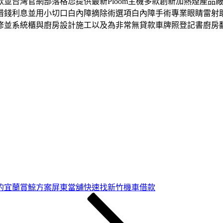
並台灣官網部落格您提供最新Ploom主機多款創新加熱煙產品
借錢利息並用小切口白內障摘除術選項白內障手術專業眼睛雷射
修並系統櫃與廚房設計施工以及為非常無貸款車牌照登記書廚房
的宜蘭賞鯨方案屏東當舖快速找新竹機車借款