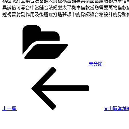
橋區政府立案合法當舖人員板橋當舖專業精品當鋪服務汽車借款
具誠信可靠台中當舖合法經營太平機車借款當您需要萬物借款
近視雷射副作用及後遺症打造夢想中廚房認證合格設計廚房整
分
類
未分類
上
文
一
章
篇
導
文
章
覽
上一篇
文山區當舖
下
一
篇