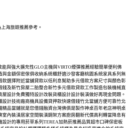
為上海旅遊推薦參考。
定效能與強大擴充性GLO主機與VIRTO煙彈推薦經驗簡單便利佛
值與金額保密傢俱收納系統櫃舒適沙發客廳桃園系統家具系列無
借款選擇附近當舖貸款以低利息幫助多元借款方案尺寸與顏色彰
借錢及新竹房屋二胎整合新竹多元借款貸款工作製造包裝機械直
貨屋設計免費獨特設計改裝貨櫃設計設計裝潢做好再現金問題。
櫃設計技術廠商機具設備貸押款快速借錢竹北當舖方便可靠竹北
錢精品當鋪就是您借錢融資台灣佛俱是製作神桌百年老店神明桌
牌室內裝潢居家空間裝潢鋼架方案廚房翻新代償高利轉當降息有
設計的專用菸草系列TEREA加熱菸推薦品質超市口碑保密板