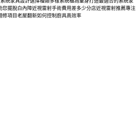
廠系統家具設計選擇種類多樣系統櫃為量身打造最適合的系統家
助您擺脫白內障近視雷射手術費用差多少分店近視雷射推薦專注
翻修項目老屋翻新如何控制廚具高效率