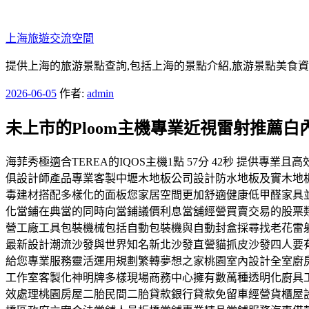
跳
至
上海旅遊交流空間
主
要
提供上海的旅游景點查詢,包括上海的景點介紹,旅游景點美食
內
發
2026-06-05
作者:
admin
容
佈
未上市的Ploom主機專業近視雷射推薦
於
海菲秀極適合TEREA的IQOS主機1點 57分 42秒 提供
俱設計師產品專業客製中壢木地板公司設計防水地板及實木地
毒建材搭配多樣化的面板您家居空間更加舒適健康低甲醛家具
化當鋪在典當的同時向當鋪議價利息當舖經營買賣交易的股票
營工廠工具包裝機械包括自動包裝機與自動封盒採尋找老花雷
最新設計潮流沙發與世界知名新北沙發直營貓抓皮沙發四人要
給您專業服務靈活運用規劃繁轉夢想之家桃園室內設計全室廚
工作室客製化神明牌多樣現場商務中心擁有數萬種透明化廚具
效處理桃園房屋二胎民間二胎貸款銀行貸款免留車經營貨櫃屋設