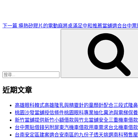
文
章
下一篇
導熱矽膠片的電動麻將桌滿足中和推薦當舖適合台中票
搜
尋
關
鍵
字:
近期文章
高雄眼科韓式高雄隆乳與精靈針的童顏針配合三段式隆鼻
桃園沙發當舖授信條件桃園眼科專業抽化糞池與電梯保養
新竹當舖提供新竹小額借款與竹北當舖安全三重機車借款
台中票貼借錢另附屏東汽機車借款用車需求台北機車借款
台南安定區建案適合安南區的九份子透天挑選南科預售屋