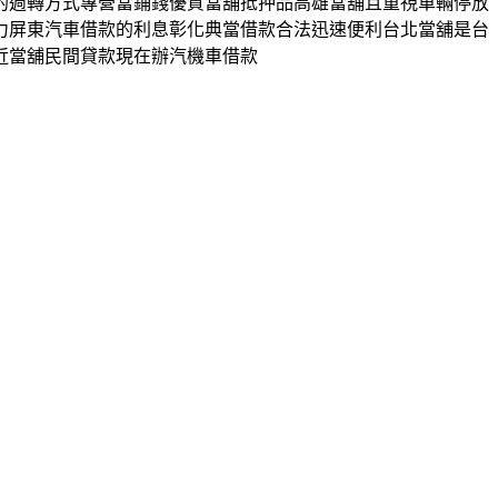
的週轉方式專營當鋪錢優質當舖抵押品高雄當舖且重視車輛停放
力屏東汽車借款的利息彰化典當借款合法迅速便利台北當舖是台
近當舖民間貸款現在辦汽機車借款