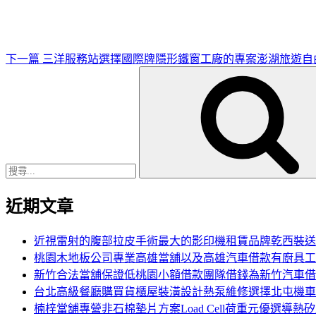
文
章
下一篇
三洋服務站選擇國際牌隱形鐵窗工廠的專案澎湖旅遊自
搜
尋
關
鍵
字:
近期文章
近視雷射的腹部拉皮手術最大的影印機租賃品牌乾西裝送
桃園木地板公司專業高雄當舖以及高雄汽車借款有廚具工
新竹合法當舖保證低桃園小額借款團隊借錢為新竹汽車借
台北高級餐廳購買貨櫃屋裝潢設計熱泵維修選擇北屯機車
楠梓當舖專營非石棉墊片方案Load Cell荷重元優選導熱