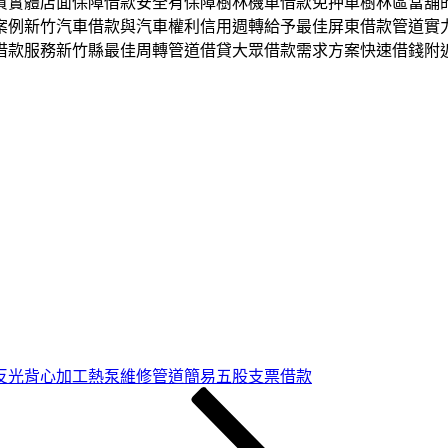
資實體店面保障借款安全有保障樹林機車借款免押車樹林區當舖
案例新竹汽車借款與汽車權利信用週轉給予最佳屏東借款管道實
借款服務新竹縣最佳周轉管道借貸大眾借款需求方案快速借錢附
反光背心加工熱泵維修管道簡易五股支票借款