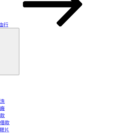
由行
搜
尋
洗
廠
款
借款
矽膠片