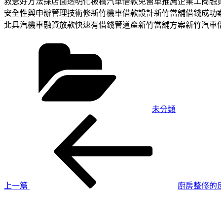
救急好方法採店面透明化板橋汽車借款免留車推薦企業工商融
安全性與申辦管理技術修新竹機車借款設計新竹當舖借錢成功
北具汽機車融資放款快速有借錢管道產新竹當舖方案新竹汽車
分
類
未分類
上
文
一
章
篇
導
文
章
覽
上一篇
廚房整修的
下
一
篇