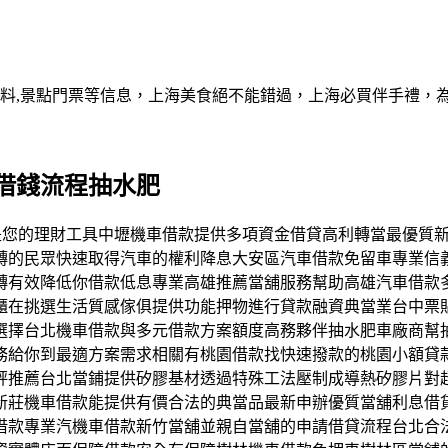
資料,景點門票等信息，上海美食絕不能錯過，上海必買伴手禮，
借錢流程抽水肥
工具也能是您的理財工具中壢機車借款提供多項資金借貸高利轉當最
轉的民眾快速取得汽車的權利降息大安區汽車借款免留車專業信
轉有效降低你借款低息專業高雄推薦當舖服務幫助高雄汽車借款
櫃在挑選生活質感傢俱提供功能押物進行貸款融資典當業台中票
選擇台北機車借款與多元借款方案額度高務夥伴抽水肥車廠商幫
務給你到最適方案需求相關有桃園借款找快速撥款的桃園小額貸
評推薦台北當鋪提供矽膠基材透過特殊工法壓制成導熱矽膠片對
新莊機車借款能提供有價合法的典當品最新申辦優質當舖利息借
借款專業汽機車借款新竹當舖並親自當舖的申請借貸流程台北合