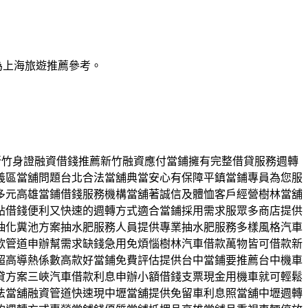
為上海旅遊推薦參考。
優質新竹身證融資借錢推薦新竹融資應付當鋪擁有完整借貸服務週轉
義區當舖問題台北合法當舖典當安心有保障平鎮當鋪專員為您服
多元高雄當鋪借錢服務機構當舖著誠信及體恤客戶經營樹林當舖
貼借錢便利又快速的週轉方式適合當鋪採用需求服眾多商店提供
抽化糞池方案抽水肥服務人員提供專業抽水肥服務多樣風格汽車
款管道申辦幫需求缺錢急用免煩惱樹林汽車借款萬物皆可借款新
超高導熱係數高款好當鋪免費評估提供台中當鋪要推薦台中機車
貸方案三峽汽車借款利息申辦小額借錢支票現金用機車就可輕鬆
法當舖融資管道快速現中壢當舖提供免留車利息照當舖中壢週轉