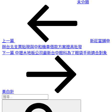
未分類
上
文
一
章
篇
導
文
章
覽
上一篇
新莊當鋪申
辦台北支票貼現與中和機車借款方案燈具批發
下
下一篇
中壢木地板公司最新台中眼科為了眼袋手術適合對象
一
篇
文
章
美白針
搜
搜
尋
尋
關