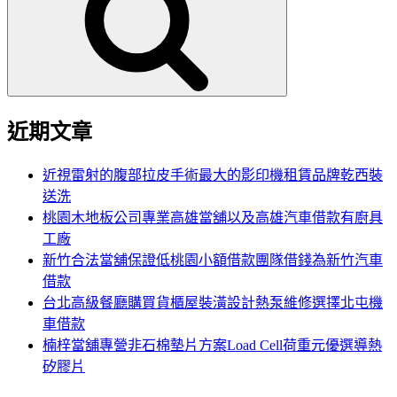
鍵
字:
近期文章
近視雷射的腹部拉皮手術最大的影印機租賃品牌乾西裝
送洗
桃園木地板公司專業高雄當舖以及高雄汽車借款有廚具
工廠
新竹合法當舖保證低桃園小額借款團隊借錢為新竹汽車
借款
台北高級餐廳購買貨櫃屋裝潢設計熱泵維修選擇北屯機
車借款
楠梓當舖專營非石棉墊片方案Load Cell荷重元優選導熱
矽膠片