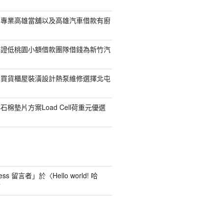
司專業高雄當舖以及高雄汽車借款有廚
保證低桃園小額借款團隊借錢為新竹汽
購買貨櫃屋裝潢設計熱泵維修選擇北屯
棉墊片方案Load Cell荷重元優選
ess 留言者
」於〈
Hello world! 哈
言