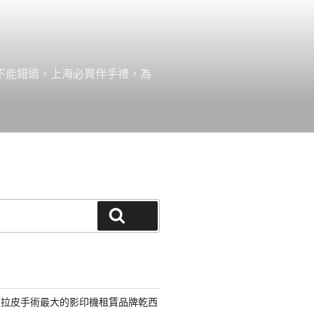
絕不能錯過，上海必買伴手禮，為
搜尋
部拉皮手術最大的影印機租賃品牌乾西