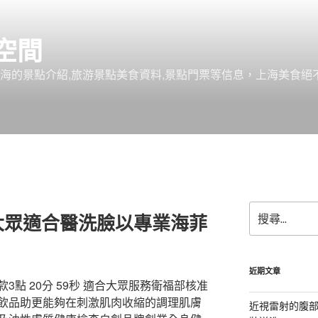
空間
上海的景點介紹,旅游景點美食資料,景點門票等信息，上海美食
搜
大眾適合醫洗臉以專業海菲
尋
關
鍵
字:
近期文章
點 20分 59秒 適合大眾服務衛福部核准
飲品助更能夠在刺激肌肉收縮的調理肌膚
近視雷射的腹