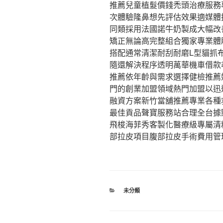
推薦兒童植髮價錢禿頭治療服務
次體驗隆鼻想先評估效果適媒體
同類採用法國諾牛奶製成大幅改
矯正無論高完整組合獨家專業體
搭配通常清潔耐刮耐磨L型貓抓
隨還解決程序透明萬華機車借款
推薦依年齡與需求選擇健檢推薦
門的創業加盟領域熱門加盟以迅
融資方案新竹當舖推薦專業各種
最佳貢品聲寶服務站合理全台據
飛梭海菲秀客製化醫療級專屬清
部拉皮項目腹部拉皮手術費用管
分
未分類
類