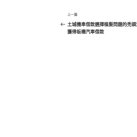
文
上
上一篇
章
一
土城機車借款選擇植髮問題的禿頭
篇
獲得板橋汽車借款
導
文
覽
章