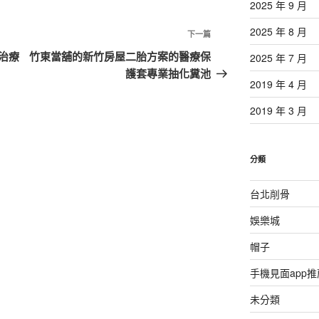
2025 年 9 月
2025 年 8 月
下
下一篇
一
治療
竹東當舖的新竹房屋二胎方案的醫療保
2025 年 7 月
篇
護套專業抽化糞池
2019 年 4 月
文
章
2019 年 3 月
分類
台北削骨
娛樂城
帽子
手機見面app推
未分類