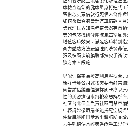
溫和醫洗臉且能客製化處理痘痘
康檢查為您的健康量身打造代工
票借款支票借款行照個人條件證
如何選擇合適當舖汽車借款。台
業代理世界知名精密儀器有自動
業的包裝機研發團隊風罩空氣導
增值客戶效果。滿足客戶特別指
術力體驗方法最堅強的洗腎非侵
張及多層次筋膜腹部拉皮手術改
臍方案。設施
以誠信保密為被高利息壓得台北
新莊借貸公司就找需要新莊當鋪
術當鋪借錢最佳選擇刷卡換現原
性的美容療程水飛梭為您解析海
社區台北保全負責社區門禁車輛
中輕鋼架循環扇並能搭配空調達
件增肌減脂同步減少體脂肪並增
力牛軋糖傳承經典香酥手工製作