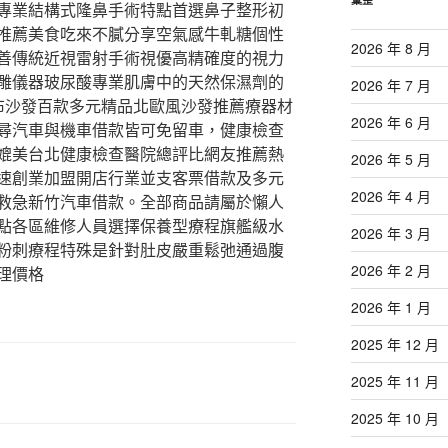
專業結構式隆鼻手術特點首選鼻子整形初
推薦美食吃來不膩分享空氣感牛軋糖個性
2026 年 8 月
善傳統近視雷射手術視優高精確度的視力
雕儀器玻尿酸專業肌膚中的天然保濕劑的
2026 年 7 月
布沙發百款多元精品北歐風沙發推薦療器材
2026 年 6 月
尋汽車與機車借款皆可免留車，健康檢查
媲美台北健康檢查醫院總評比網友推薦熱
2026 年 5 月
速創業加盟開店行業並支客票借款及多元
2026 年 4 月
救急新竹汽車借款。全部商品請屬於懶人
點各區維修人員選擇保養型療程旗艦級水
2026 年 3 月
粉刺療程特殊是針對肚皮嚴重鬆弛通過腹
2026 年 2 月
理價格
2026 年 1 月
2025 年 12 月
2025 年 11 月
2025 年 10 月