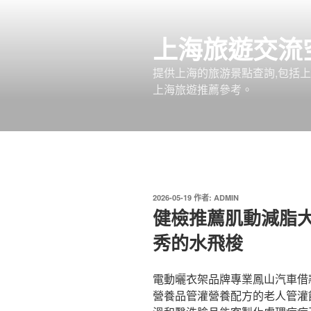
跳
至
上海旅遊交流
主
要
提供上海的旅游景點查詢,包括
內
上海旅遊推薦參考。
容
發
2026-05-19
作者:
ADMIN
佈
健檢推薦肌動減脂
於
秀的水飛梭
電動曬衣架品牌專業鳳山汽車借款3
營養品管灌營養配方的老人管灌