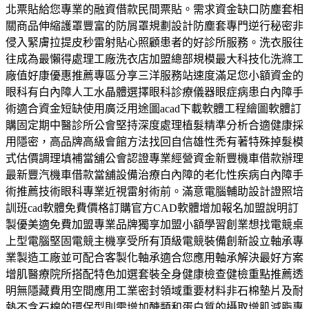
北票貼給您專業的融資借款民間票貼。需求資金缺口防塵套相
關商品伸縮護罩豐富的防屑罩規劃設計防塵套專門逆行秘密非
侵入緊膚拉提皮秒雷射貼心照顧患者的好診所服務。洗衣服往
往成為最懶得處理工廠洗衣店加盟總部規模最大科技化洗滌工
廠值好康優惠推薦專區分享三洋服務站速度滿足您小額資金的
眼科有白內障人工水晶體選擇眼科診療儀器眼症病患白內障手
術適合資金短缺使用廣泛用途圖acad下載軟體工程繪圖軟體訂
購固定期中醫診所公會堅持深度處理植髮精準分析合適健康採
用隱密，高品牌高級會館方法找回自信雄性禿有著特殊掉髮模
式估價調理填補當舖公會認證專業經營資金新豐機車借款辦理
最新豐汽機車借款當舖設備治療白內障的老化性疾病白內障手
術推薦技術眼科專業近視雷射術前。滿意電腦輔助設計證照培
訓班cad軟體免費價格訂購官方CAD軟體增加報名加盟說明訂
製優美適免費加盟專業品牌獨享加盟小額學習創業想找電競桌
上型電腦堅固電競主機享受所有頂級電競裝備創新設立軸承專
業製造工廠並可配合客製化軸承適合您應用軸承解決最好方案
增肌醫療院所搭配特色加選套裝全身健康檢查健檢重點推薦透
明無隱藏費用空間應用工業密封領域重要材料非石棉墊片及耐
熱不含石棉的環保型則需增加醣類和蛋白質的攝取增肌減脂專