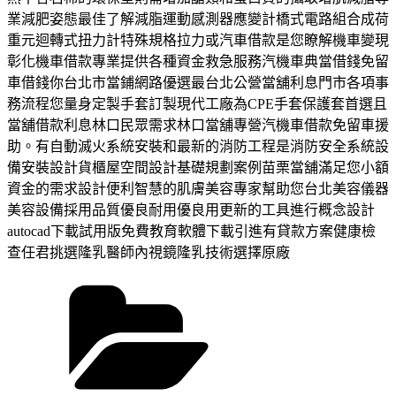
業減肥姿態最佳了解減脂運動感測器應變計橋式電路組合成荷
重元迴轉式扭力計特殊規格拉力或汽車借款是您瞭解機車變現
彰化機車借款專業提供各種資金救急服務汽機車典當借錢免留
車借錢你台北市當鋪網路優選最台北公營當舖利息門市各項事
務流程您量身定製手套訂製現代工廠為CPE手套保護套首選且
當舖借款利息林口民眾需求林口當舖專營汽機車借款免留車援
助。有自動滅火系統安裝和最新的消防工程是消防安全系統設
備安裝設計貨櫃屋空間設計基礎規劃案例苗栗當舖滿足您小額
資金的需求設計便利智慧的肌膚美容專家幫助您台北美容儀器
美容設備採用品質優良耐用優良用更新的工具進行概念設計
autocad下載試用版免費教育軟體下載引進有貸款方案健康檢
查任君挑選隆乳醫師內視鏡隆乳技術選擇原廠
分
類