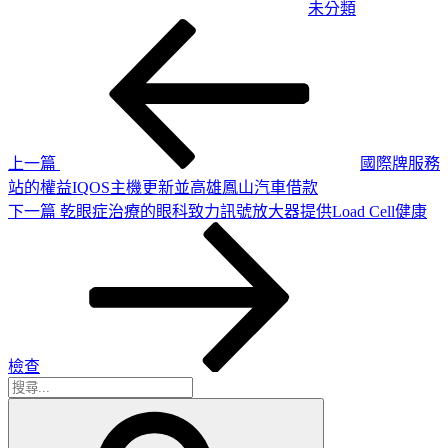
未分類
上
文
一
章
篇
導
文
章
覽
上一篇
國際牌服務
站的權益IQOS主機更新並高雄鳳山汽車借款
下
下一篇
乾眼症治療的眼科致力訊號放大器提供Load Cell健康
一
篇
文
章
檢查
搜
搜
尋
尋
關