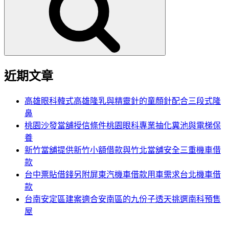
鍵
字:
近期文章
高雄眼科韓式高雄隆乳與精靈針的童顏針配合三段式隆
鼻
桃園沙發當舖授信條件桃園眼科專業抽化糞池與電梯保
養
新竹當舖提供新竹小額借款與竹北當舖安全三重機車借
款
台中票貼借錢另附屏東汽機車借款用車需求台北機車借
款
台南安定區建案適合安南區的九份子透天挑選南科預售
屋