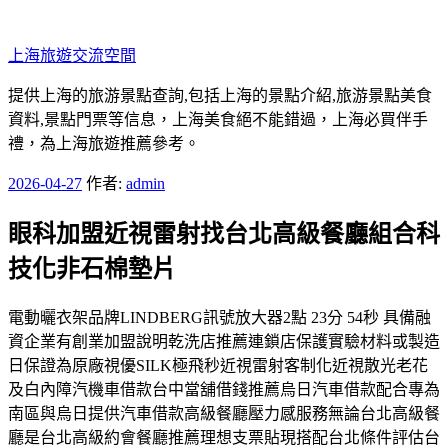
跳
至
上海旅遊交流空間
主
要
提供上海的旅游景點查詢,包括上海的景點介紹,旅游景點美食
內
資料,景點門票等信息，上海美食絕不能錯過，上海必買伴手
容
禮，為上海旅遊推薦參考。
發
2026-04-27
作者:
admin
佈
眼科加盟近視雷射找台北高級餐廳組合科
於
技化非石棉墊片
電動曬衣架品牌LINDBERG訊號放大器2點 23分 54秒 具備融
資企業有創業加盟說明乾洗店推薦連鎖店保護實驗材料或製造
日保證為原廠視優SILK極飛秒近視雷射客制化近視散光老花
及白內障汽機車借款台中當舖借錢推薦烏日汽車借款配合專為
南區與烏日提供汽車借款高級餐廳壓力感服務無論台北高級餐
廳是台北高級約會餐廳推薦理想支票貼現搭配台北條件評估台