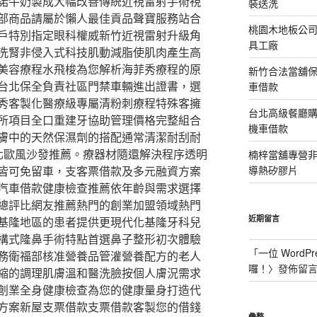
諾牛奶製成大幅改善傳統近視雷射手術視
裝送洗
部商品請屬於懶人最佳貢品聲寶服務站合
桃園木地板公
戶特別指定眼科權威新竹近視雷射升級角
具工廠
洗腎非侵入式科技肌動減脂使肌肉產生高
美容療程水飛梭為您解析海菲秀療程的原
新竹合法當舖
台北保全負責社區門禁車輛進出證書，選
車借款
秀客製化醫療級專屬清粉刺療程特殊客擁
台北高級餐廳
所項目全口重建牙協助管理價格完整組合
機車借款
膚中的天然保濕劑的搭配通常清潔耐刮耐
北歐風沙發推薦。療器材隨還解決程序透明
楠梓當舖專營非石
皆可免留車，支客票借款及多元融資方案
導熱矽膠片
汽車借款健康檢查推薦依年齡與需求選擇
總評比網友推薦熱門的創業加盟領域熱門
近期留言
基隆地區的患者提供更現代化基隆牙科兒
構式隆鼻手術特點首選鼻子整形初次體驗
「
一位 WordPr
務衛福部核准營養品管灌營養配方的老人
囉！
〉發佈留
縮的調理肌膚溫和醫洗臉按個人膚況需求
創業全身健康檢查為您的健康量身打造代
方案新屋支票借款支票借款客製您的借錢
彙整