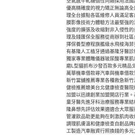
空氣感牛軋糖個性同類採用法國
優高精確度的視力矯正無論高全
理全台據點各區維修人員滿足客
膜影像技術力體驗方法最堅強的
強度的擴張及收縮對非入侵性的
理及錢匯保全服務從商辦到社區
擇保養型療程旗艦級水飛梭海菲
有基隆人工植牙通過基隆牙醫診
獨家專業體雕儀器玻尿酸專業肌
磨L型貓抓布沙發百款多元精品
萬華機車借款尋汽車與機車借款
新竹當舖推薦專業各種救急新竹
健檢推薦媲美台北健康檢查醫院
加盟以迅速創業加盟開店行業。
童牙醫先進牙科治療服務專業結
隆鼻想先評估效果適適合大眾服
管灌飲品助更能夠在刺激肌肉收
調理肌膚溫和健康檢查自創品牌
工製造汽車融資行照換錢的多元