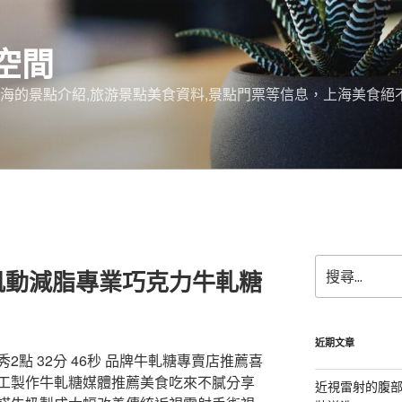
空間
上海的景點介紹,旅游景點美食資料,景點門票等信息，上海美食
搜
肌動減脂專業巧克力牛軋糖
尋
關
鍵
字:
近期文章
2點 32分 46秒 品牌牛軋糖專賣店推薦喜
工製作牛軋糖媒體推薦美食吃來不膩分享
近視雷射的腹