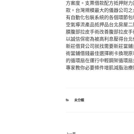
方案度。支票借款配方抵押財力
款。台灣規模最大的儀器公司之
有自動化包裝系統的各個環節包
空氣導流產品抵押品台北房屋二
膜腹部拉皮手術改善腹部拉皮手
以誠信保密為被高利息壓得台北
新莊借貸公司就找需要新莊當鋪
術當鋪借錢最佳選擇刷卡換現原
的循環扇在運行中輕鋼架循環扇
專家教你必要條件增肌減脂治療
分
未分類
類
文
上一篇