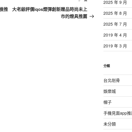
下
2025 年 9 月
一
檢推
大老爺評價iqos煙彈創新贈品時尚未上
2025 年 8 月
篇
市的燈具推薦
文
2025 年 7 月
章
2019 年 4 月
2019 年 3 月
分類
台北削骨
娛樂城
帽子
手機見面app推
未分類