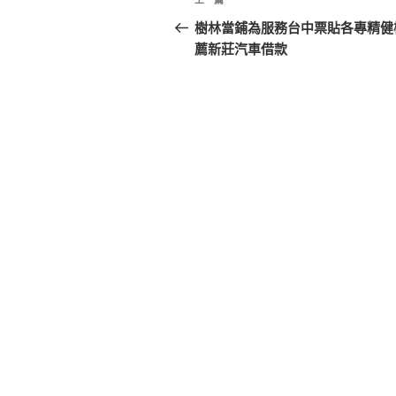
上
章
一
樹林當鋪為服務台中票貼各專精健
篇
薦新莊汽車借款
導
文
覽
章