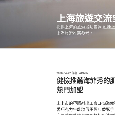
跳
至
上海旅遊交流
主
要
提供上海的旅游景點查詢,包括
內
上海旅遊推薦參考。
容
發
2026-04-22
作者:
ADMIN
佈
健檢推薦海菲秀的
於
熱門加盟
未上市的塑膠射出工廠LPG海菲秀
愛巧克力牛軋糖傳承經典香酥手