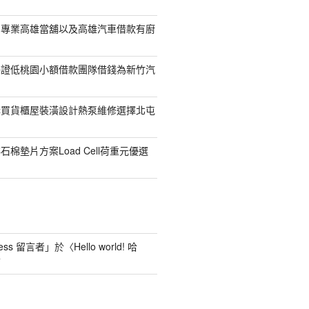
司專業高雄當舖以及高雄汽車借款有廚
保證低桃園小額借款團隊借錢為新竹汽
購買貨櫃屋裝潢設計熱泵維修選擇北屯
棉墊片方案Load Cell荷重元優選
ess 留言者
」於〈
Hello world! 哈
言