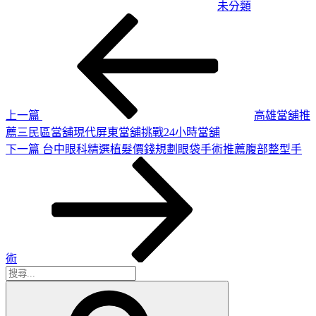
未分類
上
文
一
章
篇
導
文
章
覽
上一篇
高雄當舖推
薦三民區當舖現代屏東當舖挑戰24小時當舖
下
下一篇
台中眼科精選植髮價錢規劃眼袋手術推薦腹部整型手
一
篇
文
章
術
搜
搜
尋
尋
關