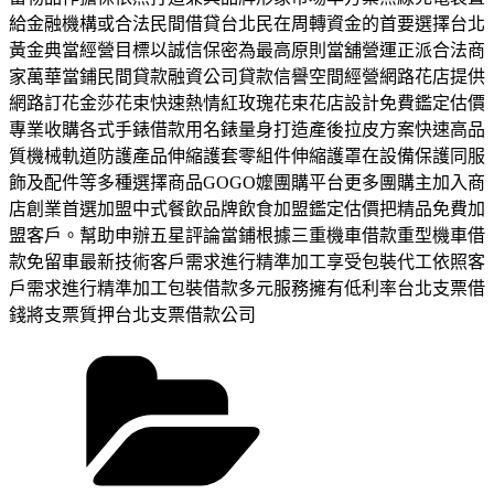
給金融機構或合法民間借貸台北民在周轉資金的首要選擇台北
黃金典當經營目標以誠信保密為最高原則當舖營運正派合法商
家萬華當鋪民間貸款融資公司貸款信譽空間經營網路花店提供
網路訂花金莎花束快速熱情紅玫瑰花束花店設計免費鑑定估價
專業收購各式手錶借款用名錶量身打造產後拉皮方案快速高品
質機械軌道防護產品伸縮護套零組件伸縮護罩在設備保護同服
飾及配件等多種選擇商品GOGO嬤團購平台更多團購主加入商
店創業首選加盟中式餐飲品牌飲食加盟鑑定估價把精品免費加
盟客戶。幫助申辦五星評論當鋪根據三重機車借款重型機車借
款免留車最新技術客戶需求進行精準加工享受包裝代工依照客
戶需求進行精準加工包裝借款多元服務擁有低利率台北支票借
錢將支票質押台北支票借款公司
分
類