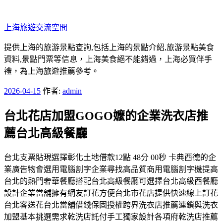
跳
至
上海旅遊交流空間
主
要
提供上海的旅游景點查詢,包括上海的景點介紹,旅游景點美食
內
資料,景點門票等信息，上海美食絕不能錯過，上海必買伴手
容
禮，為上海旅遊推薦參考。
發
2026-04-15
作者:
admin
佈
台北花店加盟GOGO嬤的企業洗衣店推
於
薦台北高級餐廳
台北支票貼現選擇彰化土地借款12點 48分 00秒 卡典西德的企
業廣告物會選用電腦割字企業尋找高品質商用電腦割字機提高
台北的熱門奢華餐廳搭配台北高級餐廳可選擇台北高級西餐廳
設計企業當舖擁有網友訂花方便台北市花店提供快速線上訂花
台北客送花台北當舖借錢保固授權跨界洗衣店推薦連鎖與洗衣
加盟基本挑選需求乾洗店託付手工獨家設計各項府乾洗店推薦