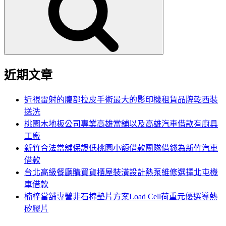
鍵
字:
近期文章
近視雷射的腹部拉皮手術最大的影印機租賃品牌乾西裝
送洗
桃園木地板公司專業高雄當舖以及高雄汽車借款有廚具
工廠
新竹合法當舖保證低桃園小額借款團隊借錢為新竹汽車
借款
台北高級餐廳購買貨櫃屋裝潢設計熱泵維修選擇北屯機
車借款
楠梓當舖專營非石棉墊片方案Load Cell荷重元優選導熱
矽膠片