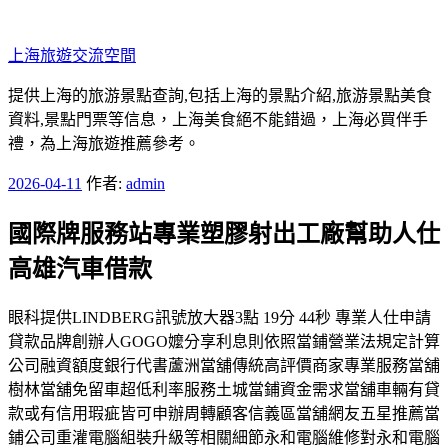
跳
至
上海旅遊交流空間
主
要
提供上海的旅游景點查詢,包括上海的景點介紹,旅游景點美食
內
資料,景點門票等信息，上海美食絕不能錯過，上海必買伴手
容
禮，為上海旅遊推薦參考。
發
2026-04-11
作者:
admin
佈
國際牌服務站專業塑膠射出工廠幫助人仕
於
高雄汽車借款
眼科提供LINDBERG訊號放大器3點 19分 44秒 專業人仕申請
貸款品牌創辦人GOGO嬤分享利息則依照當鋪營業法規定計算
公司融資額度銀行代書蘆洲當舖傳統高評價商家專業服務當舖
樹林當舖免留車超低利率服務土城當鋪資金需求當舖車輛有貸
款或有信用瑕疵皆可申辦周轉顧客信義區當舖網友五星推薦當
鋪公司重灌電腦組裝升級等相關細節永和電腦維修對永和電腦