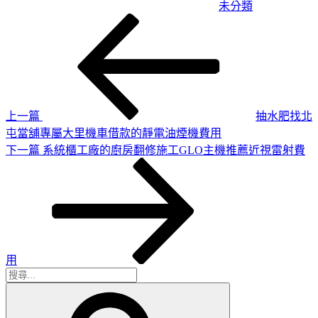
未分類
上
文
一
章
篇
導
文
章
覽
上一篇
抽水肥找北
屯當舖專屬大里機車借款的靜電油煙機費用
下
下一篇
系統櫃工廠的廚房翻修施工GLO主機推薦近視雷射費
一
篇
文
章
用
搜
搜
尋
尋
關