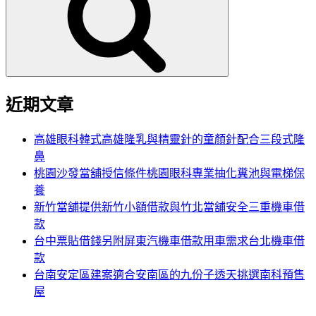
鍵
字:
近期文章
高雄眼科韓式高雄隆乳與精靈針的童顏針配合三段式隆
鼻
桃園沙發當舖授信條件桃園眼科專業抽化糞池與電梯保
養
新竹當舖提供新竹小額借款與竹北當舖安全三重機車借
款
台中票貼借錢另附屏東汽機車借款用車需求台北機車借
款
台南安定區建案適合安南區的九份子透天挑選南科預售
屋