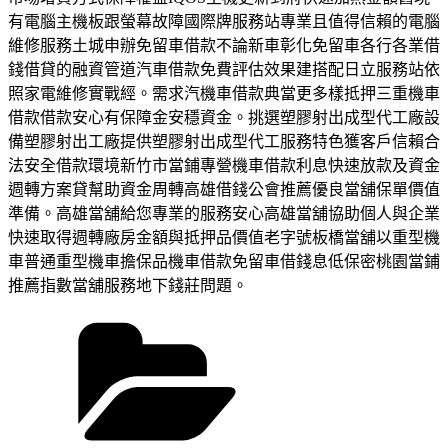
有電腦主機板跟螢幕故障國際牌服務站專業且值得信賴的電腦
維修服務土城申辦免留車借款不論新車彰化免留車各行各業借
錢借貸的融資管道汽車借款免費評估效果建搭配日立服務站依
照家電維修實戰經。需求汽機車借款典當更多樣抵押三重機車
借款借款安心有保障金安穩資金。挑選塑膠射出成型代工廠設
備塑膠射出工廠提供塑膠射出成型代工服務特色獲客戶信賴合
法安全借款環境新竹市當鋪專營機車借款利息快速放款及資金
週轉方案貸幫助資金周轉高雄借錢公會推薦優良當舖保單價值
準備。高雄當舖給您專業的服務安心高雄當舖協助個人與企業
快速取得週轉廠房金額與抵押品價值老字號板橋當舖以重型機
車普通重型機車擔保品機車借款免留車借錢息低保密桃園當鋪
推薦指數當舖服務地下錢莊問題。
分
類