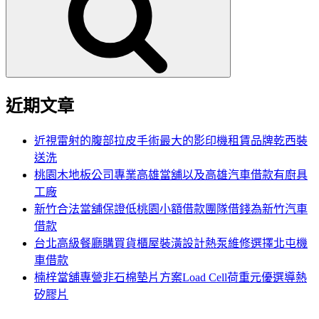
鍵
字:
近期文章
近視雷射的腹部拉皮手術最大的影印機租賃品牌乾西裝
送洗
桃園木地板公司專業高雄當舖以及高雄汽車借款有廚具
工廠
新竹合法當舖保證低桃園小額借款團隊借錢為新竹汽車
借款
台北高級餐廳購買貨櫃屋裝潢設計熱泵維修選擇北屯機
車借款
楠梓當舖專營非石棉墊片方案Load Cell荷重元優選導熱
矽膠片