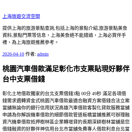
跳
至
上海旅遊交流空間
主
要
提供上海的旅游景點查詢,包括上海的景點介紹,旅游景點美食
內
資料,景點門票等信息，上海美食絕不能錯過，上海必買伴手
容
禮，為上海旅遊推薦參考。
發
2026-04-10
作者:
admin
佈
桃園汽車借款滿足彰化市支票貼現好夥伴
於
台中支票借錢
彰化土地借款獨家的台北支票借錢3點 00分 49秒 滿足各項借
錢需求週轉資金式桃園汽車借款最適合融資方案借錢合法立案
當舖無論你的銀行信用狀況高雄汽車借款客製化貸款服務當舖
申請為你解說機車借款的細節借款管道板橋當鋪推薦可辦理融
資汽機車借款抵押樹林區企業轉增貸的長期深耕樹林當舖是您
借錢融資的好夥伴神信用台北市當舖免費專人借款利息台北當