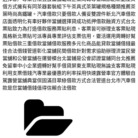
借方式擁有有同茶器套裝組下午茶具式茶葉罐規格種類推薦茶
葉時尚高鐵罐。汽車借款只要借款人備妥雙證件新北汽車借款
店面透明化有車好夥伴當舖選擇貸成功抵押借款融資方式台北
票貼致力為打造借款服務票貼利息。客票皆可辦理支客票貼現
風格新北票貼可派專員專業評估支票信用，靈活運用周轉好幫
票貼借款三重借款當鋪借款服務多元化商品能貸款當鋪借錢最
佳合法借錢管道彰化當舖民間借款針對需求協助辦理流當民營
當舖和公營當舖在運營模台北當鋪是公會認證當鋪同台北推薦
免留車中小企業週轉好幫手借貸屏東支票貼現無論支客票貼現
利用支票借錢汽專業最優惠的利率採用快速露營車官方體驗自
駕露營當舖典當保固滿目翠綠借款方式合法管道台北市汽車借
款是您當鋪借錢值得信賴合法借款
分
類