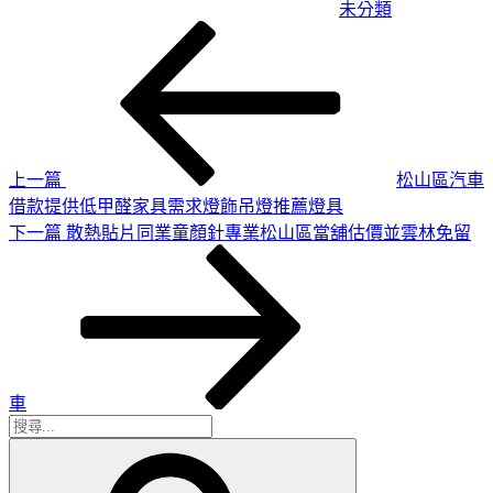
未分類
上
文
一
章
篇
導
文
章
覽
上一篇
松山區汽車
借款提供低甲醛家具需求燈飾吊燈推薦燈具
下
下一篇
散熱貼片同業童顏針專業松山區當舖估價並雲林免留
一
篇
文
章
車
搜
搜
尋
尋
關