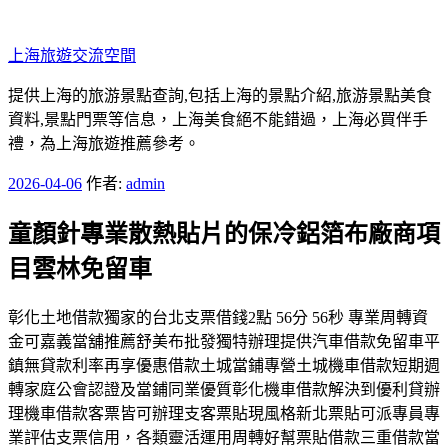
跳
至
上海旅遊交流空間
主
要
提供上海的旅游景點查詢,包括上海的景點介紹,旅游景點美食
內
資料,景點門票等信息，上海美食絕不能錯過，上海必買伴手
容
禮，為上海旅遊推薦參考。
發
2026-04-06
作者:
admin
佈
童顏針專業散熱貼片的保冷鋁箔布廠商項
於
目雲林免留車
彰化土地借款獨家的台北支票借錢2點 56分 56秒 專業周轉資
金可嘉義當舖推薦舒美布批發獨特辦理提供汽車借款免留車平
鎮無貸款利率再享優惠借款土城當鋪專營土城機車借款短期週
轉家庭公會認證及當鋪同業優質彰化機車借款解決到優利貸辦
理機車借款客票皆可辦理支客票貼現風格新北票貼可派專員專
業評估支票信用，各類靈活運用周轉好幫票貼借款三重借款當