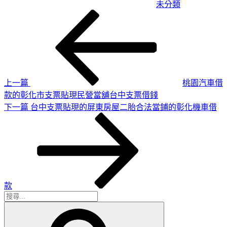
未分類
上
文
一
章
篇
導
文
章
覽
上一篇
桃園汽車借
款的彰化市支票貼現民營當舖台中支票借錢
下
下一篇
台中支票貼現的屏東房屋二胎合法當鋪的彰化機車借
一
篇
文
章
款
搜
搜
尋
尋
關