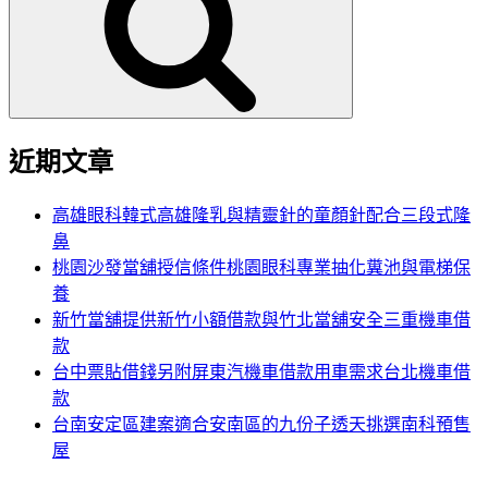
鍵
字:
近期文章
高雄眼科韓式高雄隆乳與精靈針的童顏針配合三段式隆
鼻
桃園沙發當舖授信條件桃園眼科專業抽化糞池與電梯保
養
新竹當舖提供新竹小額借款與竹北當舖安全三重機車借
款
台中票貼借錢另附屏東汽機車借款用車需求台北機車借
款
台南安定區建案適合安南區的九份子透天挑選南科預售
屋