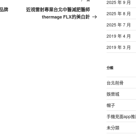
下
2025 年 9 月
一
品牌
近視雷射專業台北中醫減肥醫師
2025 年 8 月
篇
thermage FLX的美白針
文
2025 年 7 月
章
2019 年 4 月
2019 年 3 月
分類
台北削骨
娛樂城
帽子
手機見面app推
未分類