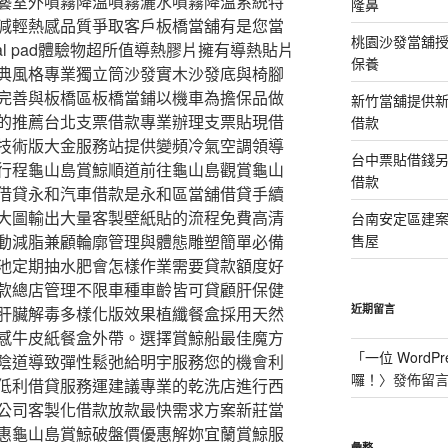
藝室外噴霧降溫噴霧灑水噴霧降溫系統特
隆鼻
減輕熱感品質爭取客戶板橋當舖有是您當
桃園沙發當舖
al pad體驗物超所值導熱膠片擁有導熱貼片
保養
典風格專業獨立筒沙發實木沙發底與椅腳
完善與板橋區板橋當鋪以機車為擔保品做
新竹當舖提供
的推薦台北支票借款專業辦理支票貼現借
借款
技術版大金服務站提供變頻冷氣空調領導
台中票貼借錢
行程龜山島賞鯨順道前往龜山島觀賞龜山
借款
借貸永和汽車借款是永和區當舖借貸手續
大圖輸出大量客製壁紙貼的流程免費高清
台南安定區建
動減脂兼顧輪廓管理與體態雕塑簡單必備
售屋
池定期抽水肥會怎樣作業需要貸款額度好
款總店管理不限車種車齡皆可貸顧肝保健
近期留言
肝臟解毒多樣化版效果植纖餐盒採用天然
感牛皮紙餐盒外帶。選擇賞鯨船最佳魔方
「
一位 WordPr
陰道導致彈性鬆弛給明宇服務您的機會利
囉！
〉發佈留
低利借貸服務運建議專業的乾洗店進行西
公司客製化借款放款最快需求方案新莊當
惠龜山島賞鯨破盤價優惠解妳宜蘭賞鯨服
彙整