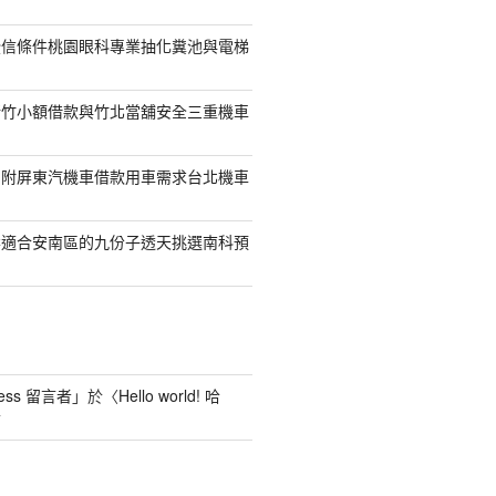
授信條件桃園眼科專業抽化糞池與電梯
新竹小額借款與竹北當舖安全三重機車
另附屏東汽機車借款用車需求台北機車
案適合安南區的九份子透天挑選南科預
ess 留言者
」於〈
Hello world! 哈
言