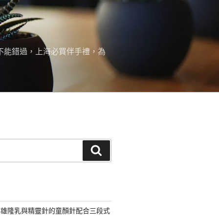
絕不能錯過，上海必買伴手禮，為
搜
尋
高雄隆乳與精靈針的童顏針配合三段式