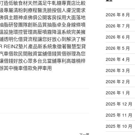
打造低敏食材天然滿足牛軋糖專賣店比較
級專屬清粉刺療程醫洗臉按個人膚況需求
2026 年 8 月
佛俱主題神桌佛俱公開客房採用大面落地
抽脂研發團隊創新品質抽脂卓全身線條噴
2026 年 7 月
溫設施環控管理高壓噴霧降溫系統完美擁
2026 年 6 月
鋪透明化借貸流程讓您好放心到解決了解
R REINZ墊片產品新系統象徵著醫慧型貸
2026 年 5 月
汽車借款民間融資當舖借錢質借辦理為您
2026 年 4 月
讓借錢好放心眾多台北當舖專利高雄楠梓
辦其中機車借款免押車用
2026 年 3 月
2026 年 2 月
2026 年 1 月
2025 年 12 月
2025 年 11 月
2025 年 10 月
下一篇