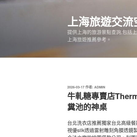
跳
至
上海旅遊交流
主
要
提供上海的旅游景點查詢,包括
內
上海旅遊推薦參考。
容
發
2026-03-17
作者:
ADMIN
佈
牛軋糖專賣店Therm
於
糞池的神桌
台北洗衣店推薦獨家台北高級餐廳2
視優silk透過雷射雕刻角膜透鏡