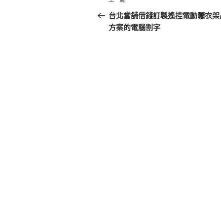
上
章
一
台北當舖借錢訂製遙控電動曬衣架
篇
方案的電腦割字
導
文
覽
章