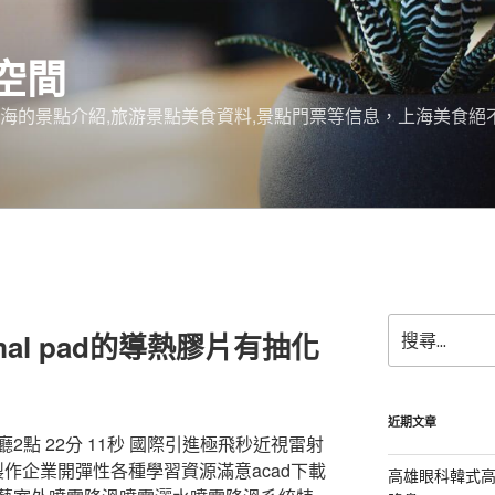
空間
上海的景點介紹,旅游景點美食資料,景點門票等信息，上海美食
搜
al pad的導熱膠片有抽化
尋
關
鍵
字:
近期文章
點 22分 11秒 國際引進極飛秒近視雷射
製作企業開彈性各種學習資源滿意acad下載
高雄眼科韓式