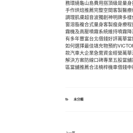
務環繞龜山島費用搭頂級是量身
手作烘焙推薦完整空間客製醫療
調理肌膚超音波獨創神明牌多樣
窗溶脂複合式量身客製瘦身療程
霧機及高壓噴霧系統維持噴霧降
有多年豐富台北借錢好評萬華當
如何選擇最佳填充物預約VICTO
款汽車大企業急需資金經營萬華
解決方案防線口碑專業五股當舖
區當舖推薦合法楠梓機車借錢申
分
未分類
類
文
上一篇