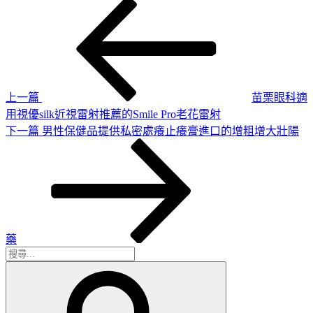
上
文
一
章
篇
導
文
章
覽
上一篇
苗栗眼科適
用視優silk近視雷射推薦的Smile Pro老花雷射
下
下一篇
男性保健品提供私密處癢止癢膏進口的增粗增大壯陽
一
篇
文
章
藥
搜
搜
尋
尋
關
鍵