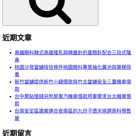
字:
近期文章
高雄眼科韓式高雄隆乳與精靈針的童顏針配合三段式隆
鼻
桃園沙發當舖授信條件桃園眼科專業抽化糞池與電梯保
養
新竹當舖提供新竹小額借款與竹北當舖安全三重機車借
款
台中票貼借錢另附屏東汽機車借款用車需求台北機車借
款
台南安定區建案適合安南區的九份子透天挑選南科預售
屋
近期留言