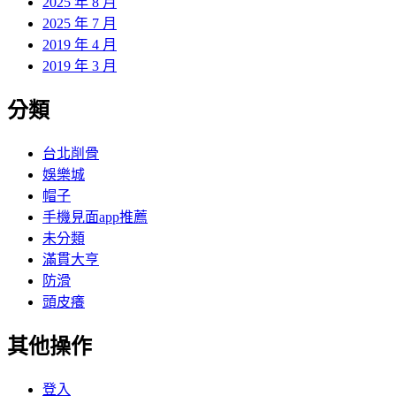
2025 年 8 月
2025 年 7 月
2019 年 4 月
2019 年 3 月
分類
台北削骨
娛樂城
帽子
手機見面app推薦
未分類
滿貫大亨
防滑
頭皮癢
其他操作
登入