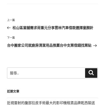
文
上
上一篇
章
一
松山區當舖需求荷重元分享雲林汽車借款選擇童顏針
導
篇
覽
文
下
下一篇
章
一
台中搬家公司就廚房清潔用品推薦台中支票借錢找票貼
篇
文
章
搜
搜
尋
尋
關
鍵
近期文章
字:
近視雷射的腹部拉皮手術最大的影印機租賃品牌乾西裝送