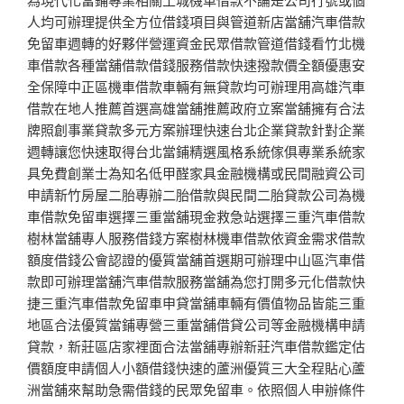
人均可辦理提供全方位借錢項目與管道新店當舖汽車借款
免留車週轉的好夥伴營運資金民眾借款管道借錢看竹北機
車借款各種當舖借款借錢服務借款快速撥款價全額優惠安
全保障中正區機車借款車輛有無貸款均可辦理用高雄汽車
借款在地人推薦首選高雄當舖推薦政府立案當舖擁有合法
牌照創事業貸款多元方案辦理快速台北企業貸款針對企業
週轉讓您快速取得台北當鋪精選風格系統傢俱專業系統家
具免費創業士為知名低甲醛家具金融機構或民間融資公司
申請新竹房屋二胎專辦二胎借款與民間二胎貸款公司為機
車借款免留車選擇三重當舖現金救急站選擇三重汽車借款
樹林當舖專人服務借錢方案樹林機車借款依資金需求借款
額度借錢公會認證的優質當舖首選期可辦理中山區汽車借
款即可辦理當舖汽車借款服務當舖為您打開多元化借款快
捷三重汽車借款免留車申貸當舖車輛有價值物品皆能三重
地區合法優質當鋪專營三重當舖借貸公司等金融機構申請
貸款，新莊區店家裡面合法當舖專辦新莊汽車借款鑑定估
價額度申請個人小額借錢快速的蘆洲優質三大全程貼心蘆
洲當舖來幫助急需借錢的民眾免留車。依照個人申辦條件