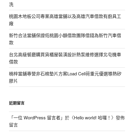
洗
桃園木地板公司專業高雄當舖以及高雄汽車借款有廚具工
廠
新竹合法當舖保證低桃園小額借款團隊借錢為新竹汽車借
款
台北高級餐廳購買貨櫃屋裝潢設計熱泵維修選擇北屯機車
借款
楠梓當舖專營非石棉墊片方案Load Cell荷重元優選導熱矽
膠片
近期留言
「
一位 WordPress 留言者
」於〈
Hello world! 哈囉！
〉發佈
留言