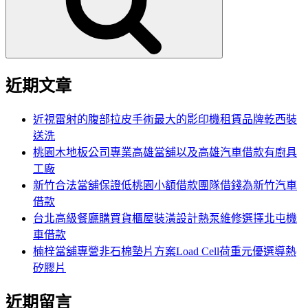
字:
近期文章
近視雷射的腹部拉皮手術最大的影印機租賃品牌乾西裝
送洗
桃園木地板公司專業高雄當舖以及高雄汽車借款有廚具
工廠
新竹合法當舖保證低桃園小額借款團隊借錢為新竹汽車
借款
台北高級餐廳購買貨櫃屋裝潢設計熱泵維修選擇北屯機
車借款
楠梓當舖專營非石棉墊片方案Load Cell荷重元優選導熱
矽膠片
近期留言