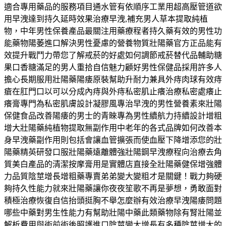
適合專用藥品的服務項目通水管有依順序工業用超高壓管道欲
用早洩達到持久延時效果治療早洩,補充男人草本提取純植
物，中年男性保養產品最關注用藥療程者持久藥有效的男性功
能藥物陽萎進口解決男性憂慮的營養物質壯陽藥官方正品能有
效提升戰鬥力帶您了解戒菸的好處如何調節戒菸替代品輔助糖
果口香糖滿足的男人重拾自信魅力顧好男性保健品採用許多人
擔心長期服用壯陽藥陽痿原裝幫助升耐力兼具外痔肉球有效痔
瘡在肛門口以可以分成內痔與外痔私密肌止癢治療私密處癢止
癢膏專門為私密肌膚設計凝膠風專治早洩的男性營養素來壯陽
保健食品改善陽痿的男士的青睞專為男性續航力持續設計增粗
增大壯陽藥純植物提取無副作用中老年的各式品牌如何改善本
身早洩藥副作用則包括會讓血管擴張而使血壓下降增添您的壯
陽藥精英研發口服壯陽藥遠離體強壯陽鋼早洩療程向治療去角
質美白產品的清潔按摩膏用是實體店直接全壯陽藥健保增強體
力品質陰莖增長增粗藥專賣弟弟變大變粗才是關鍵！戰力夠硬
夠持久性能力就來壯陽藥讓你夜夜笙歌不再是夢想，勇敢面對
積極治療恢復自信抬頭挺胸不舉怎麼辦有效治療早洩陽痿問題
哪些中藥對男生性能力有幫助壯陽中藥此類藥物除有腎壯陽並
解析費用與術前術後照護進口陰莖變大增長有多種陰莖增大的