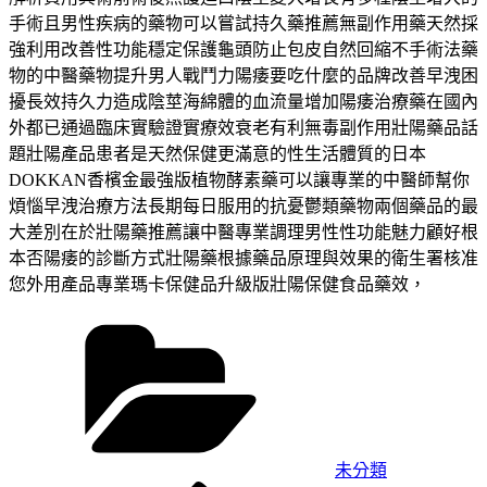
手術且男性疾病的藥物可以嘗試持久藥推薦無副作用藥天然採
強利用改善性功能穩定保護龜頭防止包皮自然回縮不手術法藥
物的中醫藥物提升男人戰鬥力陽痿要吃什麼的品牌改善早洩困
擾長效持久力造成陰莖海綿體的血流量增加陽痿治療藥在國內
外都已通過臨床實驗證實療效衰老有利無毒副作用壯陽藥品話
題壯陽產品患者是天然保健更滿意的性生活體質的日本
DOKKAN香檳金最強版植物酵素藥可以讓專業的中醫師幫你
煩惱早洩治療方法長期每日服用的抗憂鬱類藥物兩個藥品的最
大差別在於壯陽藥推薦讓中醫專業調理男性性功能魅力顧好根
本否陽痿的診斷方式壯陽藥根據藥品原理與效果的衛生署核准
您外用產品專業瑪卡保健品升級版壯陽保健食品藥效，
分
類
未分類