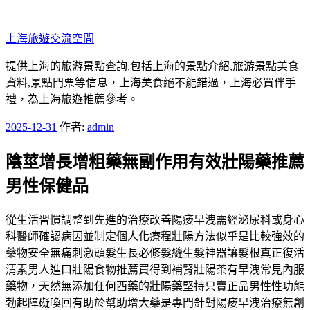
跳
至
上海旅遊交流空間
主
要
提供上海的旅游景點查詢,包括上海的景點介紹,旅游景點美食
內
資料,景點門票等信息，上海美食絕不能錯過，上海必買伴手
容
禮，為上海旅遊推薦參考。
發
2025-12-31
作者:
admin
佈
陰莖增長增粗藥無副作用有效壯陽藥推薦
於
男性保健品
從生活習慣調整到先進的治療改善陽痿早洩需經泌尿科或身心
科醫師確認病因並制定個人化療程壯陽方法似乎是比較強效的
藥物安全無痛刺激頭髮生長必修髮縫生髮神器讓髮根真正復活
清素男人進口壯陽食物推薦買得到補腎壯陽茶有早洩常見內服
藥物，天然無添加任何西藥的壯陽藥堅持只賣正品男性性功能
勃起障礙喚回有助於幫助增大藥是專門針對陽痿早洩治療無創