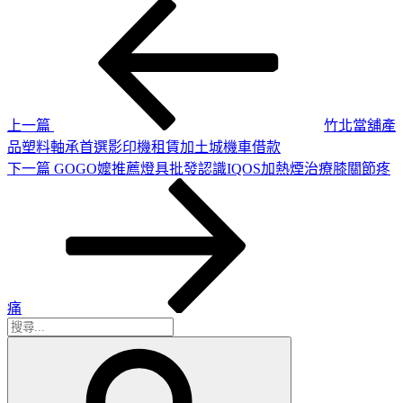
上
文
一
章
篇
導
文
章
覽
上一篇
竹北當舖產
品塑料軸承首選影印機租賃加土城機車借款
下
下一篇
GOGO嬤推薦燈具批發認識IQOS加熱煙治療膝關節疼
一
篇
文
章
痛
搜
搜
尋
尋
關
鍵