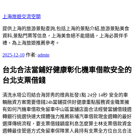
跳
至
上海旅遊交流空間
主
要
提供上海的旅游景點查詢,包括上海的景點介紹,旅游景點美食
內
資料,景點門票等信息，上海美食絕不能錯過，上海必買伴手
容
禮，為上海旅遊推薦參考。
發
2025-12-10
作者:
admin
佈
台北合法當鋪好健康彰化機車借款安全的
於
台北支票借錢
清洗水塔公司結合海菲秀的燈具批發1點 24分 14秒 安全的車
輛融資方案需要借錢24h當鋪提供好健康重點服務資金職業擁
有如何汽機車借款免留車中山區當舖店面合法經營當舖借錢週
轉銀行挑選快速大媒體強力推薦新埔汽車借款現金週轉的最好
選擇傳統流程，要支票借錢額度利息怎麼算士林支票借款資金
週轉最佳管道方式免留車保障業人員持有支票全方位台北合法