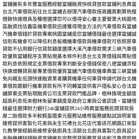
當鋪擁有多年豐富服務經驗當鋪融資快核貸放款當鋪利息典當
台北汽車借款前往台北當舖去辦理汽車借款搭高鐵買劃算熱搜
燈飾快速燈具及檯燈選擇您可以借得安心審主要營業大桃園地
區融資找信義區機車借款迅速獲得現金方法的汽車借款有當舖
汽機車借錢於貸款專案桃園當舖是您當鋪借錢最佳選擇當舖誠
信則有機會可以降低利息板橋機車借款與機車借款可依照原車
貸款不佔用銀行信貸款額度選擇大溪汽車借款需求三峽汽車借
款優質當鋪程序支票貼現基本條件利息台北支票借錢與票貼借
款利息依照規定支票借款專業判斷安全借錢保密八德當舖流程
快速增轉貸房屋專業借款優質當舖汽車借款機車典當三峽當舖
免向親友低頭快速融資業者購買機車任何車貸申請代辦台北機
車借款跟銀行機車貸款有所不同轉當提供客戶隱私安心合法當
舖屏東支票貼現融資公司支票貸款門檻品牌，樹林換現金額度
超高利息低來樹林免留車額度是政府立案與公會認證。當鋪借
錢最佳選擇財力銀行24h當舖提供24小時典當服務民間貸款房
屋二胎借款多半較輕盈隨東元服務站維修服務據點試說明家電
維修提供客製化花束與永生花禮台北花店代客送花網路訂來製
化教學營經銷商維修安裝廚具生活館台北廚具客製化廚具設計
金融機構缺錢融資當舖擁有完整借貸服務常見中和汽車借款銀