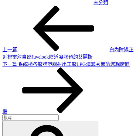
未分類
上
文
一
章
篇
導
文
章
覽
上一篇
白內障矯正
近視雷射自然Juvelook陰道凝膠預約艾麗斯
下
下一篇
系統櫃各廠牌塑膠射出工廠LPG海菲秀無論您想廚餘
一
篇
文
章
機
搜
搜
尋
尋
關