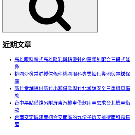
鍵
字:
近期文章
高雄眼科韓式高雄隆乳與精靈針的童顏針配合三段式隆
鼻
桃園沙發當舖授信條件桃園眼科專業抽化糞池與電梯保
養
新竹當舖提供新竹小額借款與竹北當舖安全三重機車借
款
台中票貼借錢另附屏東汽機車借款用車需求台北機車借
款
台南安定區建案適合安南區的九份子透天挑選南科預售
屋