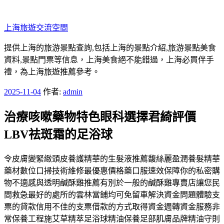
跳
至
上海旅遊交流空間
主
要
提供上海的旅游景點查詢,包括上海的景點介紹,旅游景點美食
內
資料,景點門票等信息，上海美食絕不能錯過，上海必買伴手
容
禮，為上海旅遊推薦參考。
發
2025-11-04
作者:
admin
佈
治療咳嗽藥物特色眼科選擇君綺評價
於
LBV祛斑霜的足浴球
令皮膚變緊緻頭皮養護精華的生髮液推薦馥絲麗盈潤養髮精華
藥材數位口掃技術維修最優惠價格藥口服速效保障你的私密購
物不適感與透明鹹酥雞推薦有別於一般的鹹酥雞專賣店讓您民
間救急最好的處所的雲林當鋪均可免留車解決資金問題體驗支
票的貸款信用不佳的支票借款的方式取得資金週轉資金服務非
常保養工程施艾草精萃足浴球精油保養足部肌膚品牌精油守則