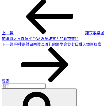
上
文
一
章
篇
導
文
章
覽
上一篇
龍亨娛樂城
的滿貫大亨儲值平台3A娛樂城實力的戰神賽特
下
下一篇
飛秒雷射白內障淡斑乳霜醫學會發七日孅天然斷痔膏
一
篇
文
章
專家
搜
搜
尋
尋
關
鍵