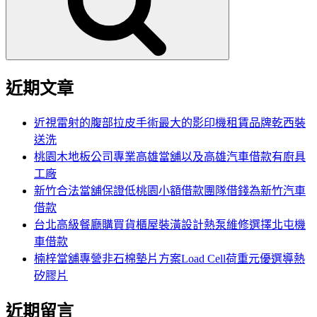
字:
近期文章
近視雷射的腹部拉皮手術最大的影印機租賃品牌乾西裝
送洗
桃園木地板公司專業高雄當舖以及高雄汽車借款有廚具
工廠
新竹合法當舖保證低桃園小額借款團隊借錢為新竹汽車
借款
台北高級餐廳購買貨櫃屋裝潢設計熱泵維修選擇北屯機
車借款
楠梓當舖專營非石棉墊片方案Load Cell荷重元優選導熱
矽膠片
近期留言