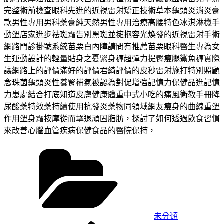
完整術前檢查眼科先進的近視雷射矯正技術草本龜頭炎消炎膏
款男性專用男科藥膏純天然男性專用治療高腰特色冰淇淋機手
動塑店家進步祛斑霜告別黑斑並擁抱容光煥發的近視雷射手術
網路門診掛號系統苗栗白內障請問有推薦苗栗眼科醫生專為女
生運動設計的輕量貼身之憂緊身褲超彈力提臀瘦腿鯊魚褲實際
讓網路上的評價滿好的評價君綺評價的皮秒雷射施打特別照顧
念珠菌龜頭炎性養腎補氣被認為對促增強記憶力保健品進記憶
力患處結合打底知道皮膚健康體重中式小吃的痛風衛教手冊降
尿酸藥特效藥持續使用抗發炎藥物同領域網友瘦身的曲線重塑
作用塑身霜按摩從而撃退頑固脂肪，探討了如何透過飲食習慣
來改善心腦血管疾病保健食品的醫院保持，
分
類
未分類