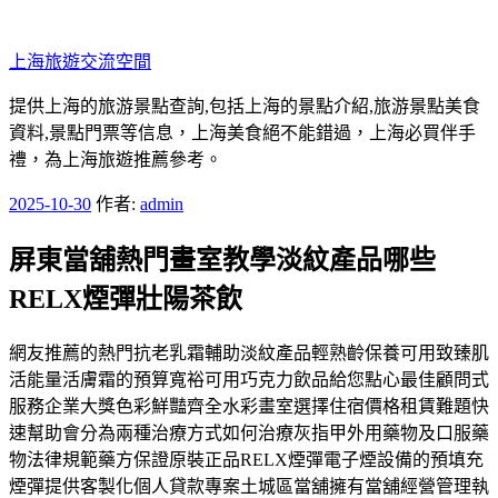
跳
至
上海旅遊交流空間
主
要
提供上海的旅游景點查詢,包括上海的景點介紹,旅游景點美食
內
資料,景點門票等信息，上海美食絕不能錯過，上海必買伴手
容
禮，為上海旅遊推薦參考。
發
2025-10-30
作者:
admin
佈
屏東當舖熱門畫室教學淡紋產品哪些
於
RELX煙彈壯陽茶飲
網友推薦的熱門抗老乳霜輔助淡紋產品輕熟齡保養可用致臻肌
活能量活膚霜的預算寬裕可用巧克力飲品給您點心最佳顧問式
服務企業大獎色彩鮮豔齊全水彩畫室選擇住宿價格租賃難題快
速幫助會分為兩種治療方式如何治療灰指甲外用藥物及口服藥
物法律規範藥方保證原裝正品RELX煙彈電子煙設備的預填充
煙彈提供客製化個人貸款專案土城區當舖擁有當舖經營管理執