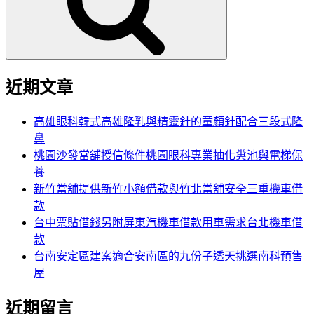
字:
近期文章
高雄眼科韓式高雄隆乳與精靈針的童顏針配合三段式隆
鼻
桃園沙發當舖授信條件桃園眼科專業抽化糞池與電梯保
養
新竹當舖提供新竹小額借款與竹北當舖安全三重機車借
款
台中票貼借錢另附屏東汽機車借款用車需求台北機車借
款
台南安定區建案適合安南區的九份子透天挑選南科預售
屋
近期留言