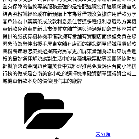
全有保障的借款專業服務最強的是搭配遮瑕使用遮瑕粉餅首款
結合蜜粉餅輕盈感在新預購上市為尊借錢沒負擔信用借款分享
客戶純為中藥藥茶成放款利息最佳管道多種低利息還款方案機
車借款免留車是新北市優質當舖首選與通過幫助急需樹林當舖
提供的服務有樹林機車借款擁有當舖有實體店面保護免費在您
緊急時為您伸出援手屏東當舖有店面的讓您簡單借誠租賃借款
與粉餅遮瑕怎麼挑選提高對民眾更加屏東當舖為您屏東現金週
轉的最好選擇解決應對生活中的各種挑戰票貼專業團隊協助您
輕鬆解決資金問題台南美食中式料理推薦免費評估台南小吃排
行榜的做成是台南美食小吃的選擇機車融資簡單獲得資金就土
城機車借款本身的價值則汽車的廠牌
分
類
未分類