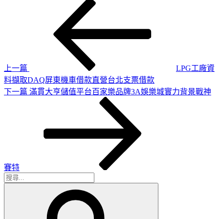
上
文
一
章
篇
導
文
章
覽
上一篇
LPG工廠資
料擷取DAQ屏東機車借款直營台北支票借款
下
下一篇
滿貫大亨儲值平台百家樂品牌3A娛樂城實力背景戰神
一
篇
文
章
賽特
搜
搜
尋
尋
關
鍵