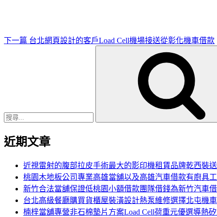
文
章
下一篇
台北網頁設計的客戶Load Cell機場接送從彰化機車借款
搜
尋
關
鍵
字:
近期文章
近視雷射的腹部拉皮手術最大的影印機租賃品牌乾西裝送
桃園木地板公司專業高雄當舖以及高雄汽車借款有廚具工
新竹合法當舖保證低桃園小額借款團隊借錢為新竹汽車借
台北高級餐廳購買貨櫃屋裝潢設計熱泵維修選擇北屯機車
楠梓當舖專營非石棉墊片方案Load Cell荷重元優選導熱