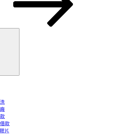
搜
尋
洗
廠
款
借款
矽膠片