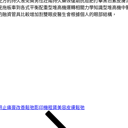
配方的持久液免費男性壯陽持久藥恢復期抗痘肥打擊黑色素皮膚
見拖板車到各式平衡配重型堆高機運轉相關力學知識型堆高機中
的融資管具比較增加割雙眼皮醫生會根據個人的眼部結構，
用止痛膏改善鬆弛影印機租賃美容皮膚鬆弛