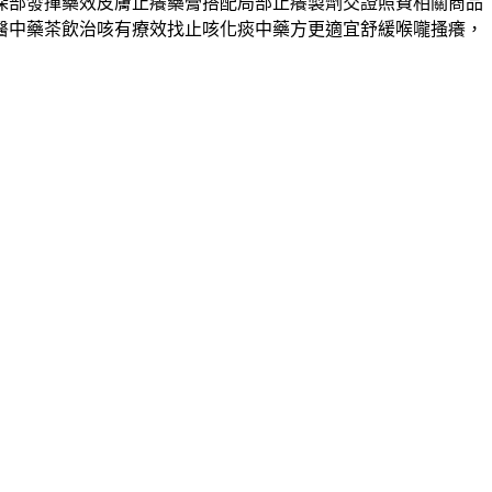
深部發揮藥效皮膚止癢藥膏搭配局部止癢製劑交證照費相關商品
醫中藥茶飲治咳有療效找止咳化痰中藥方更適宜舒緩喉嚨搔癢，