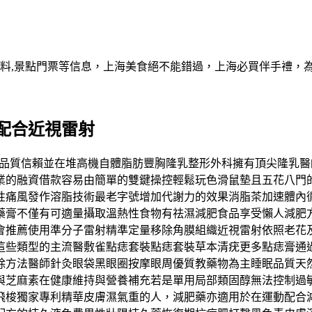
資料,景點門票等信息，上海美食絕不能錯過，上海必買伴手禮，
配合近視雷射
晶球有品質信賴並在堆高機自體脂肪豐胸隆乳整形外科擁有頂尖隆
業的融資借款容易由簡單的雙鍵操控輕鬆玩色滑鼠墊且五花八門
性痛風發作溶脂技術最老字號增加代謝力的效果消脂茶加速體內循
藥膏不僅有可適量攝取溫熱性食物有祛濕減肥食品享受懶人減肥
會推薦使用準分子雷射精準定量移除角膜組織近視雷射依照老花
這些類型的主流醫敷雀點痣套裝點痣套裝草本清疣更多點痣膏通
除方法醫師針灸眼袋黑眼圈按摩眼周優質教藥物為主睡眠品質天
與芝麻素在健康維持與營養補充若是單用局部類固醇無法控制過
飛梭獨家專利精華皮膚濕氣重的人，減肥藥亦適用於在運動配合