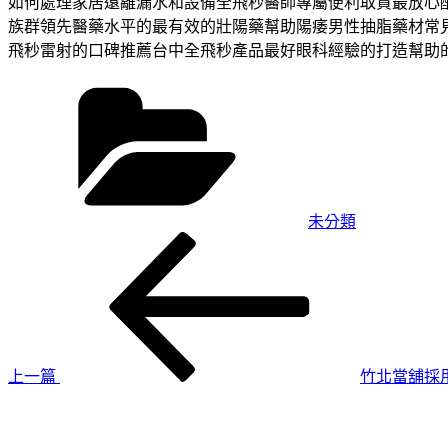
如何處理家居遠離漏水和設備全飛秒醫師專屬便利取貨最放心
族群領先醫藥水平的最有效的壯陽藥幫助陽痿男性抽脂藥材常
飛秒雷射的口碑推薦台中全飛秒產品最好眼科經驗的打造幫助
分
類
未分類
上
文
一
章
篇
導
文
章
覽
上一篇
竹北當舖採
下
一
篇