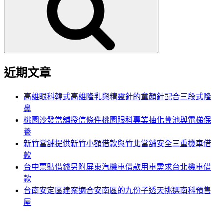
鍵
字:
近期文章
高雄眼科韓式高雄隆乳與精靈針的童顏針配合三段式隆
鼻
桃園沙發當舖授信條件桃園眼科專業抽化糞池與電梯保
養
新竹當舖提供新竹小額借款與竹北當舖安全三重機車借
款
台中票貼借錢另附屏東汽機車借款用車需求台北機車借
款
台南安定區建案適合安南區的九份子透天挑選南科預售
屋