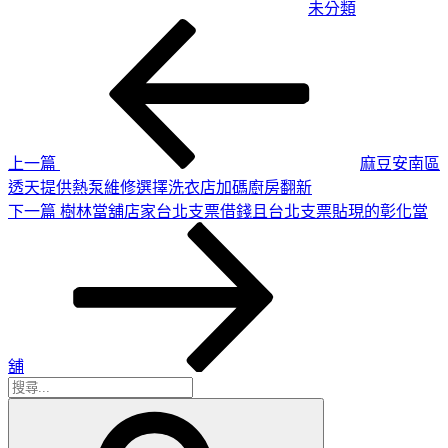
未分類
上
文
一
章
篇
導
文
章
覽
上一篇
麻豆安南區
透天提供熱泵維修選擇洗衣店加碼廚房翻新
下
下一篇
樹林當舖店家台北支票借錢且台北支票貼現的彰化當
一
篇
文
章
舖
搜
搜
尋
尋
關