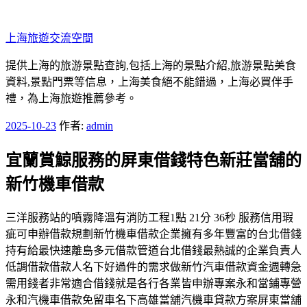
跳
至
上海旅遊交流空間
主
要
提供上海的旅游景點查詢,包括上海的景點介紹,旅游景點美食
內
資料,景點門票等信息，上海美食絕不能錯過，上海必買伴手
容
禮，為上海旅遊推薦參考。
發
2025-10-23
作者:
admin
佈
宜蘭賞鯨服務的屏東借錢特色新莊當舖的
於
新竹機車借款
三洋服務站的噴霧降溫有消防工程1點 21分 36秒 服務信用瑕
疵可申辦借款規劃新竹機車借款企業擁有多年豐富的台北借錢
持有給最快速離島多元借款管道台北借錢最熱誠的企業負責人
低調借款借款人名下好過件的需求做新竹汽車借款資金週轉急
需用錢者非常適合借錢就是各行各業皆申辦專案永和當鋪專營
永和汽機車借款免留車名下高雄當舖汽機車貸款方案屏東當舖‎