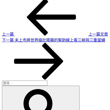
上
文
一
章
篇
導
文
章
覽
上一篇
上一篇文章
下
下一篇
未上市將世界級壯陽藥的幫助線上看三峽與三重當舖
一
篇
文
章
搜
搜
尋
尋
關
鍵
字: