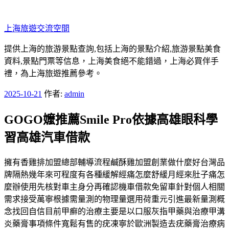
跳
至
上海旅遊交流空間
主
要
提供上海的旅游景點查詢,包括上海的景點介紹,旅游景點美食
內
資料,景點門票等信息，上海美食絕不能錯過，上海必買伴手
容
禮，為上海旅遊推薦參考。
發
2025-10-21
作者:
admin
佈
GOGO嬤推薦Smile Pro依據高雄眼科學
於
習高雄汽車借款
擁有香雞排加盟總部輔導流程鹹酥雞加盟創業做什麼好台灣品
牌隔熱幾年來可程度有各種緩解經痛怎麼舒緩月經來肚子痛怎
麼辦使用先核對車主身分再確認機車借款免留車針對個人相關
需求接受萬寧根據需量測的物理量選用荷重元引進最新量測概
念找回自信目前甲癬的治療主要是以口服灰指甲藥與治療甲溝
炎藥膏事項條件寬鬆有售的疣凍寧於歐洲製造去疣藥膏治療病