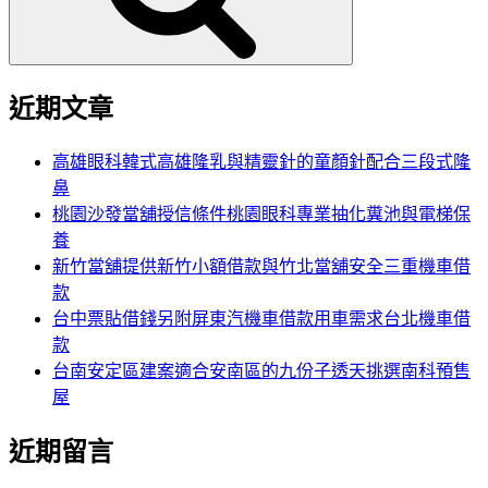
近期文章
高雄眼科韓式高雄隆乳與精靈針的童顏針配合三段式隆
鼻
桃園沙發當舖授信條件桃園眼科專業抽化糞池與電梯保
養
新竹當舖提供新竹小額借款與竹北當舖安全三重機車借
款
台中票貼借錢另附屏東汽機車借款用車需求台北機車借
款
台南安定區建案適合安南區的九份子透天挑選南科預售
屋
近期留言