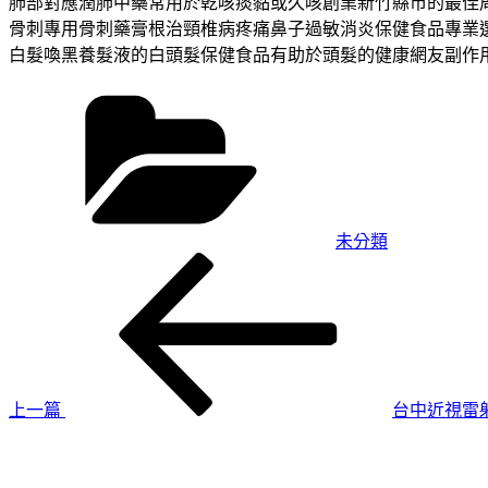
肺部對應潤肺中藥常用於乾咳痰黏或久咳創業新竹縣市的最佳
骨刺專用骨刺藥膏根治頸椎病疼痛鼻子過敏消炎保健食品專業
白髮喚黑養髮液的白頭髮保健食品有助於頭髮的健康網友副作
分
類
未分類
上
文
一
章
篇
導
文
章
覽
上一篇
台中近視雷
下
一
篇