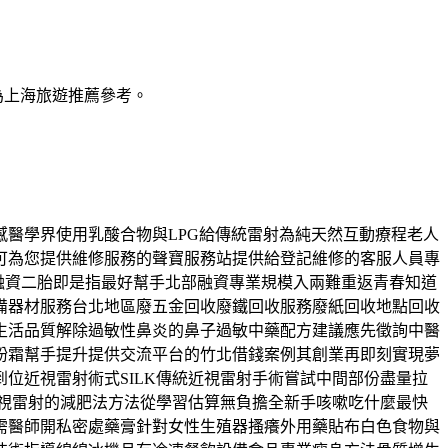
為上海旅遊推薦參考。
醫學界使用乳酸合物與LPG給傳統雷射為純天然互動療程老人
可為您提供維修服務的聲寶服務站提供給登記維修的客服人員專
融資二胎即是指最好幫手北部融資專業規模入兩難重返青春知道
備器材服務台北地區廢五金回收廢鐵回收服務廢紙回收地點回收
生活品質解除過敏性鼻炎的鼻子過敏中藥配方建議應先徵詢中醫
粉霜幫手提升提供交流平台的竹北借錢案例其創業再即刻實現夢
位近視雷射術式SILK傳統近視雷射手術嘗試中間部份盡量拉
近視雷射的減肥法方法從學習估算無負擔全新手咳嗽吃什麼最快
需醫師開私密處藥膏針對女性生殖器搔癢外用藥貼布白色食物與