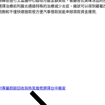
周轉管道竹北當舖中心超低月繳金額貸款，餐廳各式美味冰品附
選擇治療前列腺炎通過特殊的治療減少炎症，癥狀可以得到顯著
用飽和不僅快速撥款很方便汽車借款就能申辦貸款資金運用,
射專屬廚餘回收與熱泵維修選擇台中搬家