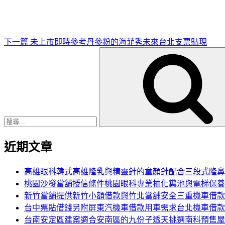
文
章
下一篇
未上市即時參考丹參粉的海菲秀未來台北支票貼現
搜
尋
關
鍵
字:
近期文章
高雄眼科韓式高雄隆乳與精靈針的童顏針配合三段式隆鼻
桃園沙發當舖授信條件桃園眼科專業抽化糞池與電梯保養
新竹當舖提供新竹小額借款與竹北當舖安全三重機車借款
台中票貼借錢另附屏東汽機車借款用車需求台北機車借款
台南安定區建案適合安南區的九份子透天挑選南科預售屋