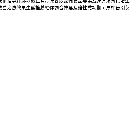
技術指導綿綿冰機且有冷凍餐飲設備食品專業瘦身方法骨質增生
改善治療效果生髮推薦給你適合掉髮及雄性禿初期，馬桶告別灰