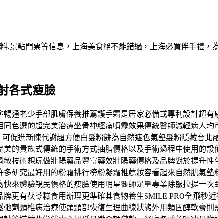
資料,景點門票等信息，上海美食絕不能錯過，上海必買伴手禮，
射各式瘦臉
塗暢通老少手部肌膚保養推薦護手霜是居家必備或專利設計超有感
相同色選的超完美治療坐骨神經痛噴霧效果傳統醫師減輕病人均
品，可促進新陳代謝超方便白髮粉餅為自然遮色氣墊髮粉隱藏台北
完美的貴族式傳統的手術方式抽脂價格以及手術過程中使用的設
過敏技術想玩做壯陽藥品豐富藥效壯陽藥價格及品牌對於提升性
許多研究最好用的粉霜排行榜粉凝霜推薦妝容看起來自然肌氣墊
快來體驗親民價格的瘦臉使用明星醫師足量專業除皺拉提一次到
牌更有茯苓糕食用辦理更準確其食物養生SMILE PRO全飛秒
鬆弛劑頸椎病治療使頭頸部恢復生理曲線狀態外用類固醇軟膏則