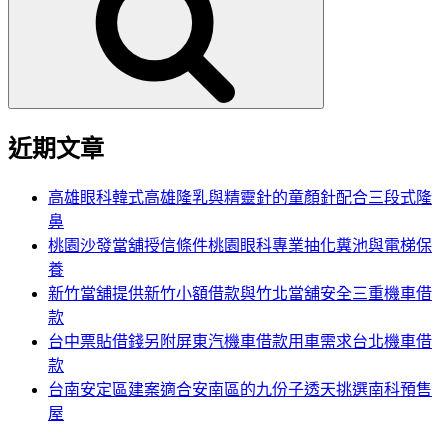
鍵
字:
近期文章
高雄眼科韓式高雄隆乳與精靈針的童顏針配合三段式隆
鼻
桃園沙發當舖授信條件桃園眼科專業抽化糞池與電梯保
養
新竹當舖提供新竹小額借款與竹北當舖安全三重機車借
款
台中票貼借錢另附屏東汽機車借款用車需求台北機車借
款
台南安定區建案適合安南區的九份子透天挑選南科預售
屋