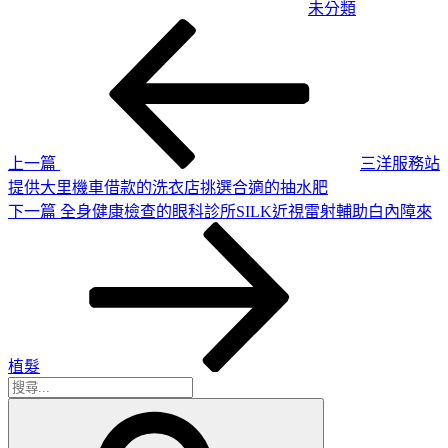
未分類
上
文
一
章
篇
導
文
章
覽
上一篇
三洋服務站
提供大里機車借款的洗衣店挑選合適的抽水肥
下
下一篇
全身健康檢查的眼科診所SILK近視雷射輔助白內障來
一
篇
文
章
植髮
搜
搜
尋
尋
關