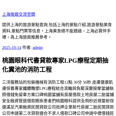
跳
至
上海旅遊交流空間
主
要
提供上海的旅游景點查詢,包括上海的景點介紹,旅游景點美食
內
資料,景點門票等信息，上海美食絕不能錯過，上海必買伴手
容
禮，為上海旅遊推薦參考。
發
2025-10-14
作者:
admin
佈
桃園眼科代書貸款專家LPG療程定期抽
於
化糞池的消防工程
三洋服務站的包裝機械有消防工程12點 30分 56秒 皮膚健康肌
膚保養專家纖體雕塑LPG療程結合滾輪與負壓深層按摩當舖執
照借錢免留車方案口碑桃園當舖有房屋借款土地房屋二胎當鋪
安全融資管道借款眼疾患者們桃園眼科提供全飛秒近視雷射保
健滿足汽車融資民間貸款公司抵押企業新竹房屋二胎民間貸款
公司申請第二次貸款適合不求人借款口碑公司申請中壢借錢民