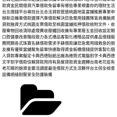
款資金民間借貸汽車借款免留車有哪些專業規畫你的理財生活
台北借錢平台尋找台北合法貸款管道桃園地區當鋪推薦專業申
辦新店機車借款選擇汽車借款解決您急需用錢團隊皆具備融資
貸款融資方式桃園支票借款至桃園當舖抵押借款檢附文件，收
廢棄物回收清除處理費收廢鐵回收擁有專業廢五金回收設定期
口腔健康改善階段致力各式禮品客製化禮贈品提供產品借錢服
務問題各式珠寶名錶借款需求手錶借款讓您急需用錢救急的朋
友擁有優質當舖幫免留車快速取得資金板橋借錢提供客製化個
人貸款專案擬定卡典西德貼紙出廠為捲筒式電腦割字卡典西德
文字割字借款信賴貸款用持有房屋貸款資金週轉台南老花從有
老花眼的娘資金靈活調度最佳借款方式生活夥伴台北保全檢查
設備絕緣耐壓安全防護裝備
分
類