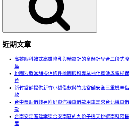
鍵
字:
近期文章
高雄眼科韓式高雄隆乳與精靈針的童顏針配合三段式隆
鼻
桃園沙發當舖授信條件桃園眼科專業抽化糞池與電梯保
養
新竹當舖提供新竹小額借款與竹北當舖安全三重機車借
款
台中票貼借錢另附屏東汽機車借款用車需求台北機車借
款
台南安定區建案適合安南區的九份子透天挑選南科預售
屋