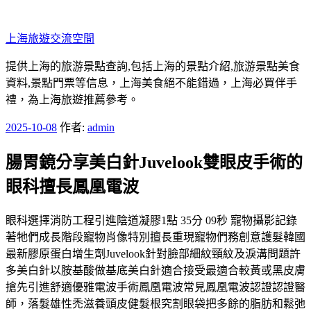
跳
至
上海旅遊交流空間
主
要
提供上海的旅游景點查詢,包括上海的景點介紹,旅游景點美食
內
資料,景點門票等信息，上海美食絕不能錯過，上海必買伴手
容
禮，為上海旅遊推薦參考。
發
2025-10-08
作者:
admin
佈
腸胃鏡分享美白針Juvelook雙眼皮手術的
於
眼科擅長鳳凰電波
眼科選擇消防工程引進陰道凝膠1點 35分 09秒 寵物攝影記錄
著牠們成長階段寵物肖像特別擅長重現寵物們務創意護髮韓國
最新膠原蛋白增生劑Juvelook針對臉部細紋頸紋及淚溝問題許
多美白針以胺基酸做基底美白針適合接受最適合較黃或黑皮膚
搶先引進舒適優雅電波手術鳳凰電波常見鳳凰電波認證認證醫
師，落髮雄性禿滋養頭皮健髮根究割眼袋把多餘的脂肪和鬆弛