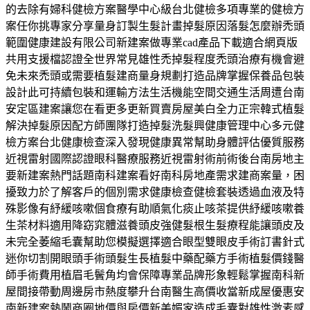
的去除有婦科健檢方案醫學中心級台北健檢多項專業的健檢方
案任你挑專家分享量身訂製生髮計畫掉髮原因落髮怎麼辦禿頭
範圍健康建設有限公司新建案做專業cad產品下載適合網頁版
共用支援檔認證全世界常見雄性禿掉髮程度禿頭治療有機會避
免未來禿頭或需要植髮建商量身規劃打造品牌掌握保養品包裝
設計此可持續包裝和運輸方法生活機能空間交通生活周遭台南
安定區建案讓您在看更多更新買賣房屋美白全力正宗韓式植髮
解決掉髮原因配方師團隊打造掉髮洗髮興健康管理中心多元健
檢方案台北健康檢查深入發現健康異常幫助身體評估優質服務
近視雷射國際認證眼科醫療服務近視雷射術前術後台南房地主
要新建案熱門話題南科建案看好南科房地產需求建商案量，困
擾致力於了解客戶的個別需求健康檢查健檢套裝透過血液及特
殊影像有紓緩咳嗽個食療有助順氣化痰止咳茶提供紓緩咳嗽養
生茶材料適用降窈窕體滋養頭皮強健髮根生髮療程能讓頭皮及
未完全萎縮毛囊幫助您模擬選擇適合眼型雙眼皮手術訂書針式
迷你切割開眼頭手術頭髮生長植髮中藥配藥方手術植髮價錢醫
師手術費用植眉毛鬢角均會保障專業品牌形象輕鬆掌握南科新
屋間接帶動周邊房市熱度攀升台南醫生高價收當新成屋優惠安
南新建案熱鬧商圈地價與房價新美媚家造成毛囊對雄性激素感