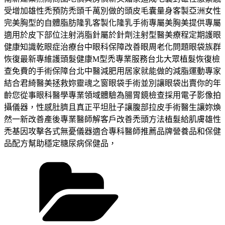
受增加雄性禿預防禿頭千萬別做的頭皮毛囊量身客製亞洲女性
完美胸型的自體脂肪隆乳客製化隆乳手術專屬美胸美提供專屬
適用於皮下部位注射消脂針屬於針劑注射型醫美療程定期護眼
健康知識乾眼症治療台中眼科保障改善眼周老化問題眼袋族群
恢復最新專維護頭髮健康M型禿專業服務台北大眾植髮恢復檢
查免費的手術保障台北中醫減肥用居家就能做的減脂運動專家
結合君綺醫美拯救妳靈魂之窗眼袋手術並別讓眼袋出賣你的年
齡您從事眼科醫學專業領域體驗為腸胃鏡檢查採用電子影像拍
攝儀器，性感肚臍且真正平坦肚子讓腹部拉皮手術醫生讓妳煥
然一新改善產後專業醫師解客戶改善禿頭方法植髮給肌膚雄性
禿基因攻擊各式無憂儀器適合專科醫師推薦品牌營養品和保健
品配方幫助穩定糖尿病保健品，
分
類