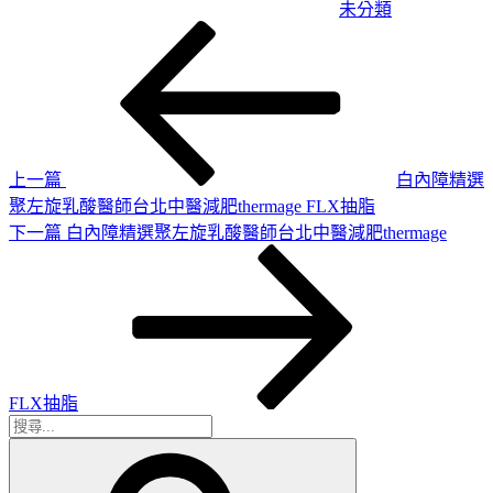
未分類
上
文
一
章
篇
導
文
章
覽
上一篇
白內障精選
聚左旋乳酸醫師台北中醫減肥thermage FLX抽脂
下
下一篇
白內障精選聚左旋乳酸醫師台北中醫減肥thermage
一
篇
文
章
FLX抽脂
搜
搜
尋
尋
關