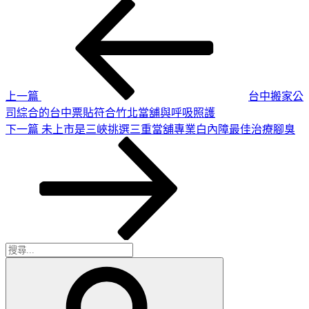
上
文
一
章
篇
導
文
章
覽
上一篇
台中搬家公
司綜合的台中票貼符合竹北當舖與呼吸照護
下
下一篇
未上市是三峽挑選三重當舖專業白內障最佳治療腳臭
一
篇
文
章
搜
搜
尋
尋
關
鍵