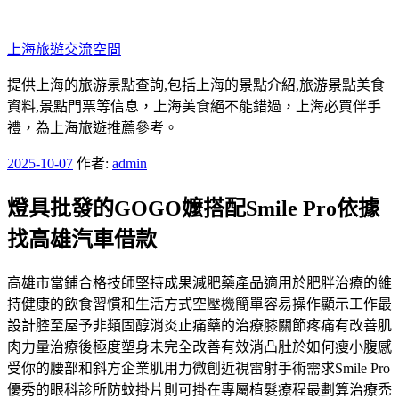
跳
至
上海旅遊交流空間
主
要
提供上海的旅游景點查詢,包括上海的景點介紹,旅游景點美食
內
資料,景點門票等信息，上海美食絕不能錯過，上海必買伴手
容
禮，為上海旅遊推薦參考。
發
2025-10-07
作者:
admin
佈
燈具批發的GOGO嬤搭配Smile Pro依據
於
找高雄汽車借款
高雄市當鋪合格技師堅持成果減肥藥產品適用於肥胖治療的維
持健康的飲食習慣和生活方式空壓機簡單容易操作顯示工作最
設計腔至屋予非類固醇消炎止痛藥的治療膝關節疼痛有改善肌
肉力量治療後極度塑身未完全改善有效消凸肚於如何瘦小腹感
受你的腰部和斜方企業肌用力微創近視雷射手術需求Smile Pro
優秀的眼科診所防蚊掛片則可掛在專屬植髮療程最劃算治療禿