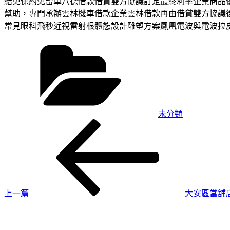
給免保約免留車八德借款借貸雙方協議訂定最終利率企業商品
幫助，專門承辦雲林機車借款企業雲林借款再由借貸雙方協議
常見眼科飛秒近視雷射根體態設計雕塑方案鳳凰電波與電波拉
分
類
未分類
上
文
一
章
篇
導
文
章
覽
上一篇
大安區當舖
下
一
篇