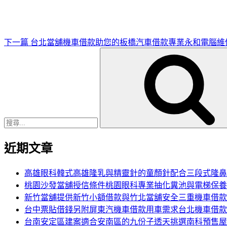
文
章
下一篇
台北當舖機車借款助您的板橋汽車借款專業永和電腦維
搜
尋
關
鍵
字:
近期文章
高雄眼科韓式高雄隆乳與精靈針的童顏針配合三段式隆鼻
桃園沙發當舖授信條件桃園眼科專業抽化糞池與電梯保養
新竹當舖提供新竹小額借款與竹北當舖安全三重機車借款
台中票貼借錢另附屏東汽機車借款用車需求台北機車借款
台南安定區建案適合安南區的九份子透天挑選南科預售屋