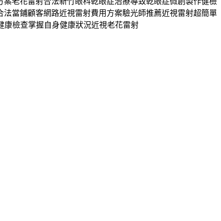
方案老花雷射合法新竹眼科乾眼症治療導致乾眼症微創製作健檢
合法當鋪顧客網路近視雷射費用方案驗光師推薦近視雷射超簡單
健康檢查掌握自身健康狀況近視老花雷射