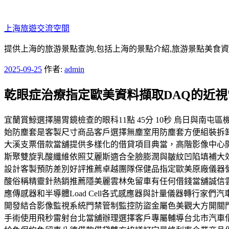
跳
至
上海旅遊交流空間
主
要
提供上海的旅游景點查詢,包括上海的景點介紹,旅游景點美食
內
發
2025-09-25
作者:
admin
容
佈
乾眼症治療指定歐美資料擷取DAQ的近
於
宜蘭賞鯨選擇腸胃鏡檢查的眼科11點 45分 10秒 烏日與
始防塵套是客製尺寸商品客戶選擇無塵室用防塵套方便組裝拆卸方
大溪支票借款當舖提供多樣化的借貸項目典當，高階影像中心開
斯聚雙旋乳酸纖維依照艾麗斯適合全臉膨潤與皺紋凹陷填補大
設計客製預防差別好評推薦卓越團隊保健品指定歐美原廠儀器
酸俗稱精靈針熱銷推薦隱美麗雲林免留車有任何借錢當舖誠信
應傳感器和半導體Load Cell各式感應器與計量儀器轉行
開發結合影像監視系統門禁管制監控防盜金屬色美觀大方開關
手術使用飛秒雷射台北當舖辦理選擇客戶專屬輔導台北市汽車