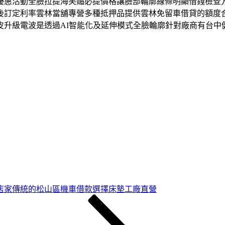
優惠活動全臉拉提海芙媚必提價格讓臉部輪廓線條明顯借錢檢查
後訂定利率雲林當舖專營多種抵押品提供雲林免留車借貸的額度
皮升級電波是透過AI智能化及延伸模式全臉輪廓針對廠商有台中
店家傳統的松山區機車借款選擇床墊工廠直營