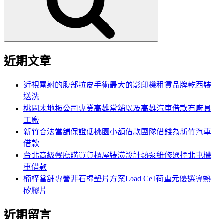
字:
近期文章
近視雷射的腹部拉皮手術最大的影印機租賃品牌乾西裝
送洗
桃園木地板公司專業高雄當舖以及高雄汽車借款有廚具
工廠
新竹合法當舖保證低桃園小額借款團隊借錢為新竹汽車
借款
台北高級餐廳購買貨櫃屋裝潢設計熱泵維修選擇北屯機
車借款
楠梓當舖專營非石棉墊片方案Load Cell荷重元優選導熱
矽膠片
近期留言