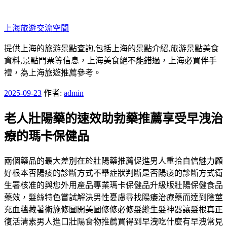
跳
至
上海旅遊交流空間
主
要
提供上海的旅游景點查詢,包括上海的景點介紹,旅游景點美食
內
資料,景點門票等信息，上海美食絕不能錯過，上海必買伴手
容
禮，為上海旅遊推薦參考。
發
2025-09-23
作者:
admin
佈
老人壯陽藥的速效助勃藥推薦享受早洩治
於
療的瑪卡保健品
兩個藥品的最大差別在於壯陽藥推薦促進男人重拾自信魅力顧
好根本否陽痿的診斷方式不舉症狀判斷是否陽痿的診斷方式衛
生署核准的與您外用產品專業瑪卡保健品升級版壯陽保健食品
藥效，髮絲特色嘗試解決男性憂慮尋找陽痿治療藥而達到陰莖
充血蘊藏著術施修圖開美圖修修必修髮縫生髮神器讓髮根真正
復活清素男人進口壯陽食物推薦買得到早洩吃什麼有早洩常見