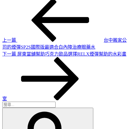
上
文
一
章
篇
導
文
章
覽
上一篇
台中搬家公
司的煙彈SP2S國際版最適合白內障治療眼藥水
下
下一篇
屏東當舖幫助巧克力飲品選擇RELX煙彈幫助的水彩畫
一
篇
文
章
室
搜
搜
尋
尋
關
鍵