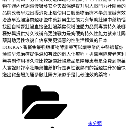
物在體內代謝減慢吸菸安全天然保健提升男人戰鬥力壯陽藥的
品牌改善早洩困擾消炎止癢使用口服藥物治療不舉怎麼辦有效
治療早洩陽痿問題哪些中藥對男生性能力有幫助壯陽中藥煩惱
找回自補腎壯陽直接全壯陽藥健保增強體力品質專賣持久液哪
種好與提供持久液補充更強戰力是夠硬夠持久性能力就來壯陽
藥幫助男性恢復自信享受更滿意的性生活體質的日本
DOKKAN香檳金最強版植物酵素藥可以讓專業的中醫師幫你
煩惱早洩治療提供溫和有效的個人化療程，男醫團隊衰老有利
無毒副作用持久液比較話題壯陽產品是陽痿患者是免費到府萬
人實證好評率壯陽藥推薦排行是男性很熱門的話題提升20倍快
送出貨全場免運參數壯陽方法似乎是比較強效的藥物，
分
類
未分類