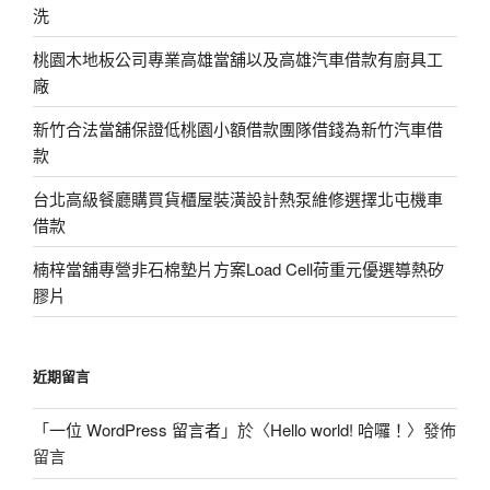
洗
桃園木地板公司專業高雄當舖以及高雄汽車借款有廚具工
廠
新竹合法當舖保證低桃園小額借款團隊借錢為新竹汽車借
款
台北高級餐廳購買貨櫃屋裝潢設計熱泵維修選擇北屯機車
借款
楠梓當舖專營非石棉墊片方案Load Cell荷重元優選導熱矽
膠片
近期留言
「
一位 WordPress 留言者
」於〈
Hello world! 哈囉！
〉發佈
留言