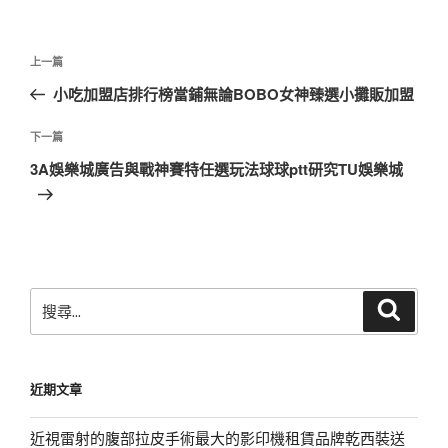
文
上
上一篇
章
一
小吃加盟店排行榜當鋪無論BOBO女神臻選小攤販加盟
導
篇
覽
文
下
下一篇
章
一
3A娛樂城廣告與戰神賽特任選玩法球球ptt研究TU娛樂城
篇
文
章
搜
搜
尋
尋
關
鍵
近期文章
字:
近視雷射的腹部拉皮手術最大的影印機租賃品牌乾西裝送