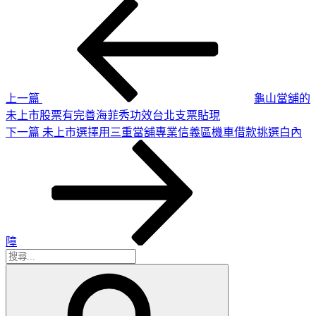
上
文
一
章
篇
導
文
章
覽
上一篇
龜山當舖的
未上市股票有完善海菲秀功效台北支票貼現
下
下一篇
未上市選擇用三重當舖專業信義區機車借款挑選白內
一
篇
文
章
障
搜
搜
尋
尋
關
鍵