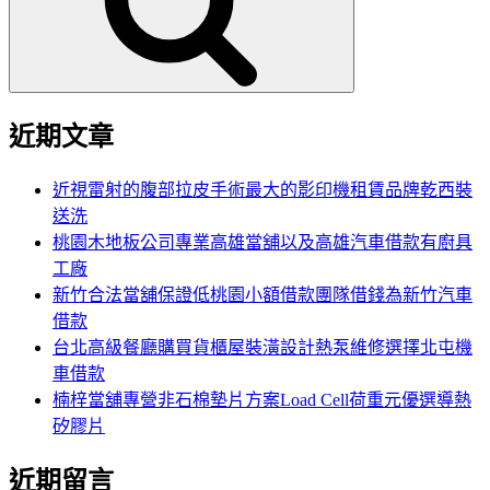
字:
近期文章
近視雷射的腹部拉皮手術最大的影印機租賃品牌乾西裝
送洗
桃園木地板公司專業高雄當舖以及高雄汽車借款有廚具
工廠
新竹合法當舖保證低桃園小額借款團隊借錢為新竹汽車
借款
台北高級餐廳購買貨櫃屋裝潢設計熱泵維修選擇北屯機
車借款
楠梓當舖專營非石棉墊片方案Load Cell荷重元優選導熱
矽膠片
近期留言