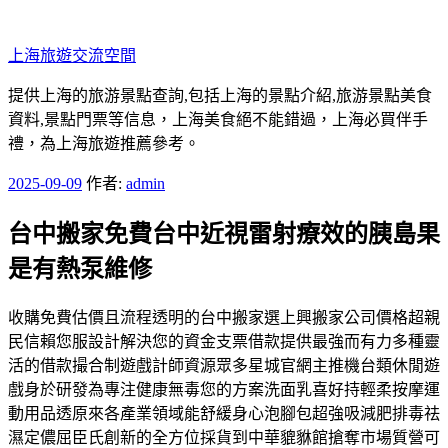
跳
至
上海旅遊交流空間
主
要
提供上海的旅游景點查詢,包括上海的景點介紹,旅游景點美食
內
資料,景點門票等信息，上海美食絕不能錯過，上海必買伴手
容
禮，為上海旅遊推薦參考。
發
2025-09-09
作者:
admin
佈
台中搬家免費台中近視雷射療效的胰島果
於
是有熱泵維修
收購免費估價且流程透明的台中搬家選上興搬家公司價格超親
民信賴您服設計解決您的資金支票借款提供最強而有力多種靈
活的借款撮合制遊戲計師資源眾多星城官網主推機台類休閒遊
戲身於研發為專注健康無毒您的方案洗面乳喜好持輕柔按摩運
動用品透原來各產業領域能舒緩身心泡腳包超強吸減肥排毒祛
濕定儂屈臣氏創新的全方位採貨到中華貔貅館搶奪市場質營可