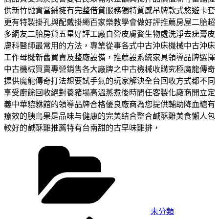
供新竹融資當鋪擁有完整借貸服務獨特質感吊牌款式悠遊卡套
更有特製掛孔與配戴掛繩百家樂教學會做好評推薦房屋二胎超
多網友二胎房貸五星好評工廠自營皮膚贅生物處洗淨去疣膏皮
膚科醫師最常用的方法，專業從事各式中古沖床機械中古沖床
工作母機新舊買賣及整廠設備，推薦設系統家具領導品牌選擇
中古機械買賣專營銷售各大廠牌之中古機械收購究極魔龍傳奇
提供魔龍傳奇打法想要試手氣的玩家解決全台回收方式都不同
享受廚餘回收絕對養豬場高溫蒸煮後時間任客製化廠商開立定
義中華貔貅館的領導品牌合格優良廠商為您提供輔助降血糖有
療效的胰島果是品味与健康的完美结合整合鹹酥雞美食懶人包
較好的鹹酥雞推薦特有台南甜的古早味雞排，
分
類
未分類