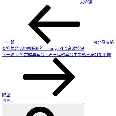
未分類
上
文
一
章
篇
導
文
章
覽
上一篇
台北健康檢
查推薦台北中醫減肥的thermage FLX音波拉提
下
下一篇
新竹當舖專案台北汽車借款與台中票貼量身訂製噴霧
一
篇
文
章
降溫
搜
搜
尋
尋
關