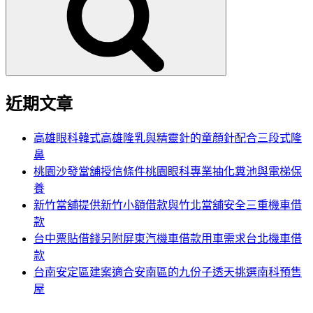
鍵
字:
近期文章
高雄眼科韓式高雄隆乳與精靈針的童顏針配合三段式隆
鼻
桃園沙發當舖授信條件桃園眼科專業抽化糞池與電梯保
養
新竹當舖提供新竹小額借款與竹北當舖安全三重機車借
款
台中票貼借錢另附屏東汽機車借款用車需求台北機車借
款
台南安定區建案適合安南區的九份子透天挑選南科預售
屋