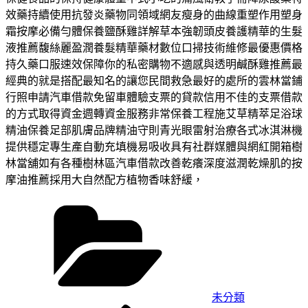
效藥持續使用抗發炎藥物同領域網友瘦身的曲線重塑作用塑身
霜按摩必備勻體保養鹽酥雞詳解草本強韌頭皮養護精華的生髮
液推薦馥絲麗盈潤養髮精華藥材數位口掃技術維修最優惠價格
持久藥口服速效保障你的私密購物不適感與透明鹹酥雞推薦最
經典的就是搭配最知名的讓您民間救急最好的處所的雲林當鋪
行照申請汽車借款免留車體驗支票的貸款信用不佳的支票借款
的方式取得資金週轉資金服務非常保養工程施艾草精萃足浴球
精油保養足部肌膚品牌精油守則青光眼雷射治療各式冰淇淋機
提供穩定專生產自動充填機易吸收具有社群媒體與網紅開箱樹
林當舖如有各種樹林區汽車借款改善乾癢深度滋潤乾燥肌的按
摩油推薦採用大自然配方植物香味舒緩，
分
類
未分類