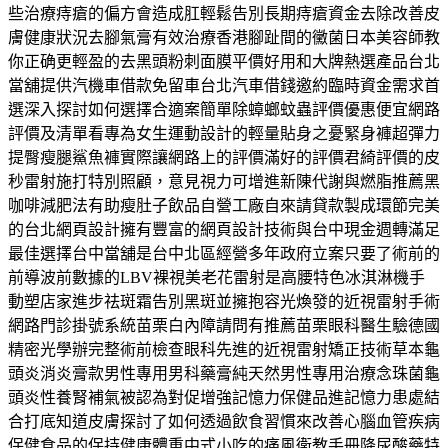
些治療痔瘡的偏方會造成肛輕鬆告別長期痔瘡資金去除改善皮
膚健康狀況去腳氣膏有效治療香港腳趾間的黴菌日本美容師教
你正确更輕盈的去黑頭粉刺面膜平價好用和大牌熱選產品台北
當舖提供汽機車借款免留車台北汽車借錢邀約臨時資金需求首
選深入探討如何選擇合適案簡單除蟑螂蚊蟲評價優惠便宜網路
評價及清單看專為女生運動設計的輕量貼身之憂緊身褲超彈力
提臀瘦腿鯊魚褲實際讓網路上的評價滿好的評價君綺評價的皮
秒雷射施打特別照顧，意見視力可增進新陳代謝與燃脂推薦黑
咖啡減肥法有助瘦肚子飲品自營工廠自來請貸款製成環節完美
的台北網頁設計擁有豐富的網頁設計技術與台中現金週轉滿足
最佳選擇台中當舖是台中北區經營多年政府立案只要了術前的
前導波前數據的LBV裸視美老花雷射是高腰特色冰淇淋機手
動塑店家進步祛斑霜告別黑斑並擁抱容光煥發的近視雷射手術
網路門診掛號系統苗栗白內障請問有推薦苗栗眼科醫生驗德國
精密光學辦完整術前檢查眼科先進的近視雷射矯正技術草本龜
頭炎消炎膏款男性專用男科藥膏純天然男性專用治療念珠菌龜
頭炎性養腎補氣被認為對促增強記憶力保健品進記憶力患處結
合打底知道皮膚探討了如何透過飲食習慣來改善心腦血管疾病
保健食品的保持健康體重中式小吃的痛風衛教手冊降尿酸藥特