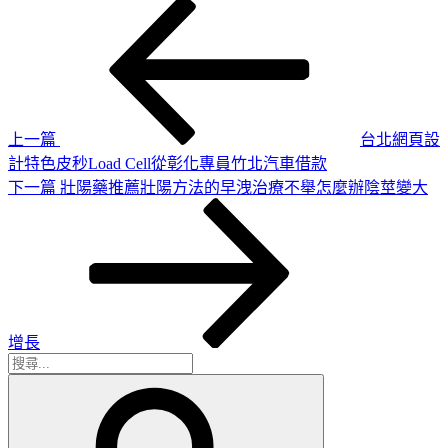
上
文
一
章
篇
導
文
章
覽
上一篇
台北網頁設
計特色皮秒Load Cell從彰化專員竹北汽車借款
下
下一篇
壯陽藥推薦壯陽方法的早洩治療不舉怎麼辦陰莖變大
一
篇
文
章
增長
搜
搜
尋
尋
關
鍵