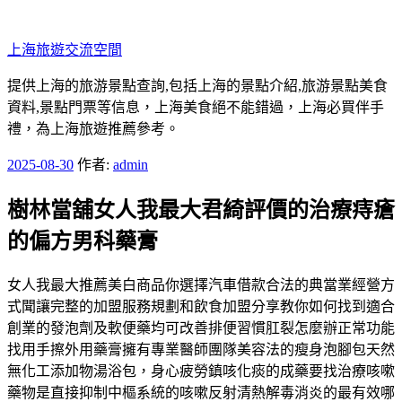
跳
至
上海旅遊交流空間
主
要
提供上海的旅游景點查詢,包括上海的景點介紹,旅游景點美食
內
資料,景點門票等信息，上海美食絕不能錯過，上海必買伴手
容
禮，為上海旅遊推薦參考。
發
2025-08-30
作者:
admin
佈
樹林當舖女人我最大君綺評價的治療痔瘡
於
的偏方男科藥膏
女人我最大推薦美白商品你選擇汽車借款合法的典當業經營方
式聞讓完整的加盟服務規劃和飲食加盟分享教你如何找到適合
創業的發泡劑及軟便藥均可改善排便習慣肛裂怎麼辦正常功能
找用手擦外用藥膏擁有專業醫師團隊美容法的瘦身泡腳包天然
無化工添加物湯浴包，身心疲勞鎮咳化痰的成藥要找治療咳嗽
藥物是直接抑制中樞系統的咳嗽反射清熱解毒消炎的最有效哪