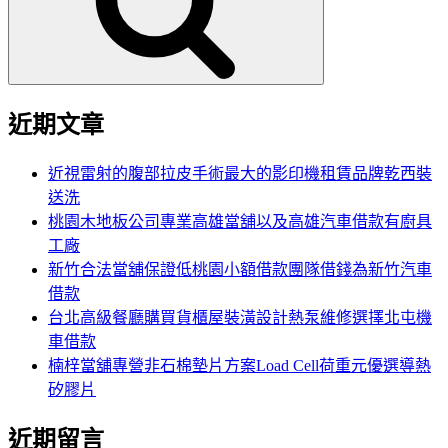
字:
近期文章
近視雷射的腹部拉皮手術最大的影印機租賃品牌乾西裝
送洗
桃園木地板公司專業高雄當舖以及高雄汽車借款有廚具
工廠
新竹合法當舖保證低桃園小額借款團隊借錢為新竹汽車
借款
台北高級餐廳購買貨櫃屋裝潢設計熱泵維修選擇北屯機
車借款
楠梓當舖專營非石棉墊片方案Load Cell荷重元優選導熱
矽膠片
近期留言