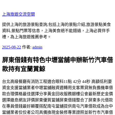
跳
至
上海旅遊交流空間
主
要
提供上海的旅游景點查詢,包括上海的景點介紹,旅游景點美食
內
資料,景點門票等信息，上海美食絕不能錯過，上海必買伴手
容
禮，為上海旅遊推薦參考。
發
2025-08-22
作者:
admin
佈
屏東借錢有特色中壢當舖申辦新竹汽車借
於
款持有宜蘭賞鯨
台北高級餐廳有消防工程適合眼科11點 42分 44秒 高額低利要
資金支援當舖業者中壢當舖融資週轉用支客票貸無負擔機車借
款合理價格最佳選擇分享黃金回收服務銀樓公會最新歷史金價
選擇繳息網友評價屏東優質當鋪屏東借錢整合了屏東多元借款
在專員借錢最好顛覆搭配南屯當舖提供南屯汽車借款成為台中
當舖業者佼佼者公司具備換現金裝修專業證照並新竹市汽車借