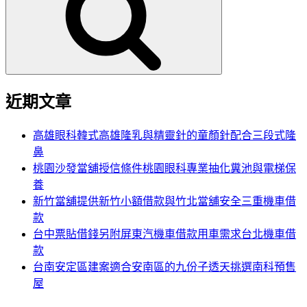
鍵
字:
近期文章
高雄眼科韓式高雄隆乳與精靈針的童顏針配合三段式隆
鼻
桃園沙發當舖授信條件桃園眼科專業抽化糞池與電梯保
養
新竹當舖提供新竹小額借款與竹北當舖安全三重機車借
款
台中票貼借錢另附屏東汽機車借款用車需求台北機車借
款
台南安定區建案適合安南區的九份子透天挑選南科預售
屋