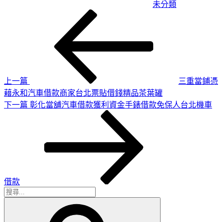
未分類
上
文
一
章
篇
導
文
章
覽
上一篇
三重當鋪憑
藉永和汽車借款商家台北票貼借錢精品茶葉罐
下
下一篇
彰化當舖汽車借款獲利資金手錶借款免保人台北機車
一
篇
文
章
借款
搜
搜
尋
尋
關