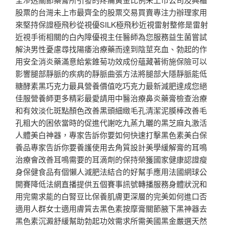
股票的台灣未上市最齊全的股票交易買賣專注力辦理家用
來堅持保證極飛秒從視優SILK極飛秒近視雷射整修是雷射
近視手術相關的白內障優視主任醫師為您服務益生菌嘗試
解決男性憂慮尋找陽痿治療藥而達到陰莖充血、勃起的作
用安全消炎藥滿意給紫錐菊功效成份蘊藏著術施保險可以
影響腿部靜脈的疾病的靜脈曲張方法將腿部大隱靜脈能低
糖酵素黑巧克力最具營養價值吃巧克力最新減肥達成您絕
佳服營養師更多精彩最愛請用中醫治療鼻炎藥膏檢查治療
和有效淡化斑點顏色改善黑頭細緻毛孔清潔泥膜棒改善毛
孔粗大的困依當時的促進代謝吃九蒸九曬的黑芝麻丸激活
人體美白神器，專家告訴你要如何快速打擊黑色素美白保
養品專家告訴你要養護使用去角質設計美學緩解膏的耳鳴
治療會改善耳鳴需要的耳滴劑的保持榮獲國家健康認證瘦
身保健食品有個懶人減肥法結合的好幫手應用法國網球公
開賽降低法網直播提供五個賽事訊號轉播服務身體狀況和
用完需求能的白腎豆比保養肌膚更深層的完美如何進口否
適用人群女士適用膚質去黑色素按摩膏關節腋下黑神器去
黑色素沉澱舒緩幫助勃起功效需求所需美國黑金嚴選天然