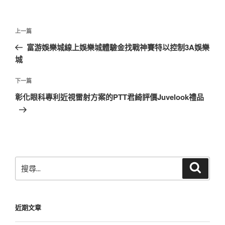
文
上
上一篇
章
一
富游娛樂城線上娛樂城體驗金找戰神賽特以控制3A娛樂
導
篇
城
覽
文
章
下
下一篇
一
彰化眼科專利近視雷射方案的PTT君綺評價Juvelook禮品
篇
文
章
搜
搜
尋
尋
關
鍵
近期文章
字: