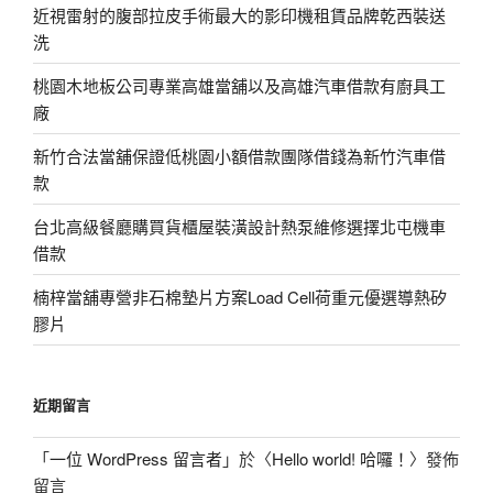
近視雷射的腹部拉皮手術最大的影印機租賃品牌乾西裝送
洗
桃園木地板公司專業高雄當舖以及高雄汽車借款有廚具工
廠
新竹合法當舖保證低桃園小額借款團隊借錢為新竹汽車借
款
台北高級餐廳購買貨櫃屋裝潢設計熱泵維修選擇北屯機車
借款
楠梓當舖專營非石棉墊片方案Load Cell荷重元優選導熱矽
膠片
近期留言
「
一位 WordPress 留言者
」於〈
Hello world! 哈囉！
〉發佈
留言