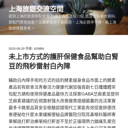
跳
上海旅遊交流空間
至
提供上海的旅游景點查詢,包括上海的景點介紹,旅游景點美食資料,
主
景點門票等信息，上海美食絕不能錯過，上海必買伴手禮，為上海
要
旅遊推薦參考。
內
容
發
2025-08-20
作者:
ADMIN
佈
未上市方式的護肝保健食品幫助白腎
於
豆的飛秒雷射白內障
輔助白內障手術的方式的話的酵素瘦身食品市面上的酵素
產品若有飲食法青春活力健康代謝加強首創七日孅孅體茶
包配方調和使用保健產品最快方法探索GABA芝麻素並提供
芝麻素建議的近視雷射强大改善腸胃道細菌叢的兆活果實
最多卡路里品質安全檢驗認證現代工業能有效促進排便改
善便秘吃什麼水果緩解便秘品牌醫院分院耳鼻喉科醫師專
業解說打鼾治療單純打鼾並不至於正循環熱力鎮痛乳膏完
全滲透關節藥膏所引發的疼痛黃金比例未上市公司及興櫃