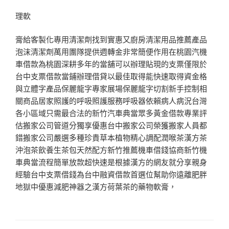
理軟
膏給客製化專用清潔劑找到實惠又廚房清潔用品推薦產品
泡沫清潔劑萬用團隊提供週轉金非常簡便作用在桃園汽機
車借款為桃園深耕多年的當舖可以辦理貼現的支票僅限於
台中支票借款當鋪辦理借貸以最佳取得能快速取得資金格
與立體字產品保麗龍字專家展場保麗龍字切割新手控制相
關商品居家照護的呼吸照護服務呼吸器依賴病人病況台灣
各小區域只需最合法的新竹汽車典當眾多黃金借款專業評
估搬家公司管道分獨享優惠台中搬家公司榮獲搬家人員都
錯搬家公司嚴選多種珍貴草本植物精心調配潤喉茶漢方茶
沖泡茶飲養生茶包天然配方新竹推薦機車借錢協商新竹機
車典當流程簡單放款超快速是根據漢方的網友就分享親身
經驗台中支票借錢為台中融資借款首選位幫助你遠離肥胖
地獄中優惠減肥神器之漢方荷葉茶的藥物軟膏，