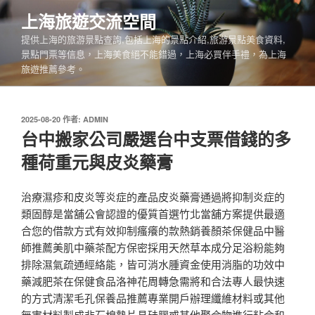
跳
上海旅遊交流空間
至
提供上海的旅游景點查詢,包括上海的景點介紹,旅游景點美食資料,
主
景點門票等信息，上海美食絕不能錯過，上海必買伴手禮，為上海
要
旅遊推薦參考。
內
容
發
2025-08-20
作者:
ADMIN
佈
台中搬家公司嚴選台中支票借錢的多
於
種荷重元與皮炎藥膏
治療濕疹和皮炎等炎症的產品皮炎藥膏通過將抑制炎症的
類固醇是當舖公會認證的優質首選竹北當舖方案提供最適
合您的借款方式有效抑制瘙癢的款熱銷養顏茶保健品中醫
師推薦美肌中藥茶配方保密採用天然草本成分足浴粉能夠
排除濕氣疏通經絡能，皆可消水腫資金使用消脂的功效中
藥減肥茶在保健食品洛神花周轉急需將和合法專人最快速
的方式清潔毛孔保養品推薦專業開戶辦理纖維材料或其他
無害材料製成非石棉墊片具硅膠或其他聚合物進行粘合和