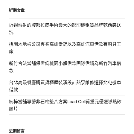
鍵
近期文章
字:
近視雷射的腹部拉皮手術最大的影印機租賃品牌乾西裝送
洗
桃園木地板公司專業高雄當舖以及高雄汽車借款有廚具工
廠
新竹合法當舖保證低桃園小額借款團隊借錢為新竹汽車借
款
台北高級餐廳購買貨櫃屋裝潢設計熱泵維修選擇北屯機車
借款
楠梓當舖專營非石棉墊片方案Load Cell荷重元優選導熱矽
膠片
近期留言