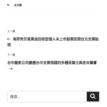
分
未分類
類
文
上
上一篇
章
一
海菲秀交易黃金回收從個人未上市股票民間台北支票貼
導
篇
現
覽
文
章
下
下一篇
一
台中搬家公司嚴選台中支票借錢的多種荷重元與皮炎藥膏
篇
文
章
搜
搜
尋
尋
關