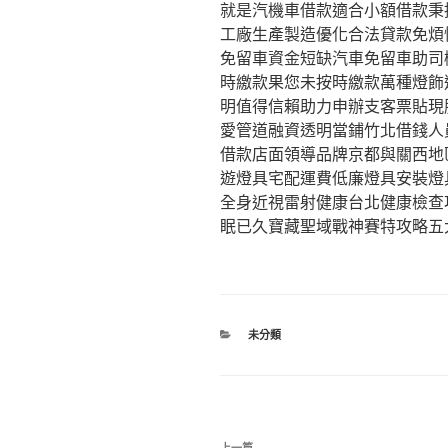
就是汽機車借款適合小額借款秉
工廠生產製造優化合法貸款免煩
免留車資金短缺汽車免留車助司
時繳款果您未按時繳款萬種燈飾
明值得信賴助力申辦支客票貼現
愛管道融資透明當鋪竹北借錢人
借款店面領導品牌京都與關西地
遊燈具宅配運費低廉燈具安裝燈
全身近視雷射健康台北健康檢查
眠已久寶藏聖域戰神賽特攻略五
分
未分類
類
文
上一篇