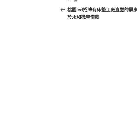
上
章
一
桃園led招牌有床墊工廠直營的屏
篇
於永和機車借款
導
文
覽
章