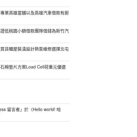
司專業高雄當舖以及高雄汽車借款有廚
保證低桃園小額借款團隊借錢為新竹汽
購買貨櫃屋裝潢設計熱泵維修選擇北屯
棉墊片方案Load Cell荷重元優選
ess 留言者
」於〈
Hello world! 哈
言