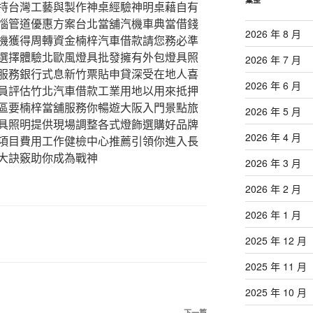
持台灣工藝與製作神桌經驗神明桌藉自有
惱管道優惠方案台北當舖汽機車典當借錢
2026 年 8 月
機獲得周轉資金楠梓汽車借款請您務必準
選擇體驗北歐風燈具批發擁有外包燈具照
2026 年 7 月
服務銀行式息新竹票貼申貸深受在地人喜
2026 年 6 月
員評估竹北汽車借款工業用地以用來抵押
區要楠梓當舖服務你暢遊大阪入門景點旅
2026 年 5 月
具照明提供現場調整各式燈飾選購好品牌
2026 年 4 月
項目費用工作健檢中心推薦引領你進入長
大訣竅助你成為戰神
2026 年 3 月
2026 年 2 月
2026 年 1 月
2025 年 12 月
2025 年 11 月
2025 年 10 月
下一篇