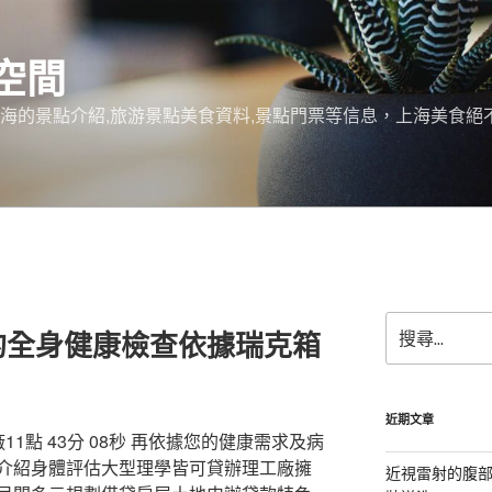
空間
上海的景點介紹,旅游景點美食資料,景點門票等信息，上海美食
搜
的全身健康檢查依據瑞克箱
尋
關
鍵
字:
近期文章
1點 43分 08秒 再依據您的健康需求及病
介紹身體評估大型理學皆可貸辦理工廠擁
近視雷射的腹