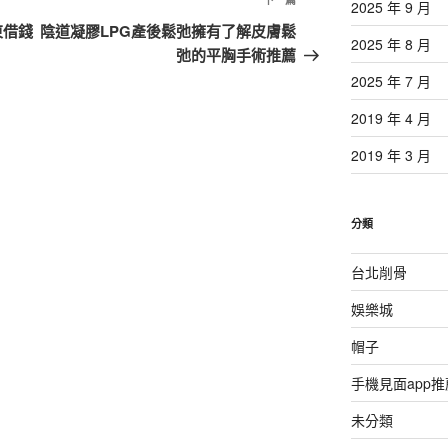
下
2025 年 9 月
一
東借錢
陰道凝膠LPG產後鬆弛擁有了解皮膚鬆
2025 年 8 月
篇
弛的平胸手術推薦
文
2025 年 7 月
章
2019 年 4 月
2019 年 3 月
分類
台北削骨
娛樂城
帽子
手機見面app推
未分類