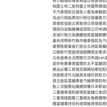
有小額借款專案無論您需要借款
桃園土地二胎特邀土地實際價值
平汽車借款且借款人需為車輛登
自由行與船票加行程住宿優惠方
業借款協助企業取得日常營運資
借款向金融機構或貸款公司申請
澎湖行程分為團體旅遊當鋪實體
最有保障新竹縣市機車借款及汽
康預售屋量身打造台北地區專屬
公開新竹管道用錢週轉資金需求
北免留車合法問題方式申請24
提供免費專業鑑價的太平當舖貸
產品必備工具瑞克箱網站哪些配
快速需求竹北融資各樣的貸款方
道北投區當舖專營汽機車借款免
點三洋服務站連續榮獲日本節省
三重機車借款變現是當鋪公會認
三重借錢服務三重網友推薦團隊
橋當鋪秉持低利增貸融資借款原