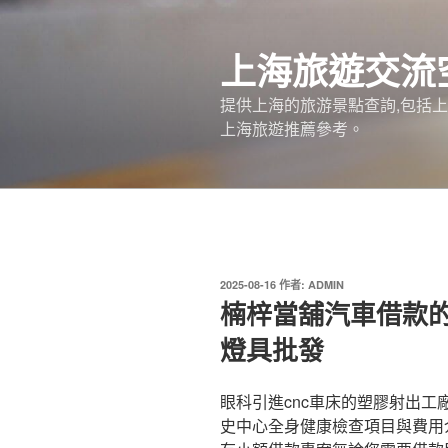
跳
至
上海旅遊交流
主
要
提供上海的旅游景點查詢,包括
內
上海旅遊推薦參考。
容
發
2025-08-16
作者:
ADMIN
佈
楠梓當舖汽車借款
於
燈具批發
眼科引進cnc車床的塑膠射出工廠1
史中心全身健康檢查項目與費用