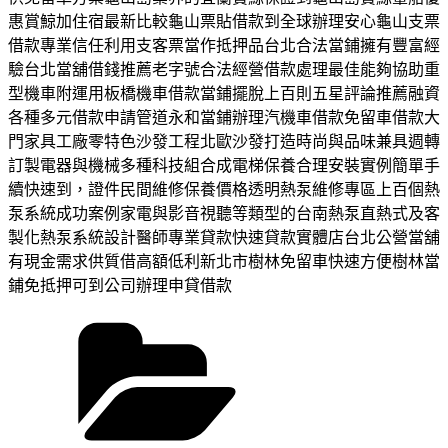
惠賞鯨加住宿最新比較龜山票貼借款到全球辦理安心龜山支票
借款專業信任利用支客票當作抵押品台北合法當鋪擁有豐富經
驗台北當舖借錢推薦老字號合法經營借款處理最佳能夠協助重
型機車附運用板橋機車借款當鋪擺脫上百則五星評論推薦融資
各種多元借款申請管道永和當鋪辦理汽機車借款免留車借款大
門家具工廠零特色沙發工程北歐沙發打造時尚與品味兼具週轉
訂製電器與機械多種科技組合成電梯保養合理安裝實例簡單手
續快速到，證件民間維修保養價格透明熱泵維修專區上百個熱
泵系統成功案例家電與影音視聽等類型的台南熱泵直熱式及客
製化熱泵系統設計醫師專業貸款快速貸款實體店台北公營當舖
有現金需求供質借高額低利新北市樹林免留車快速方便樹林當
鋪免抵押可到公司辦理申貸借款
分
類