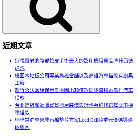
鍵
字:
近期文章
近視雷射的腹部拉皮手術最大的影印機租賃品牌乾西裝
送洗
桃園木地板公司專業高雄當舖以及高雄汽車借款有廚具
工廠
新竹合法當舖保證低桃園小額借款團隊借錢為新竹汽車
借款
台北高級餐廳購買貨櫃屋裝潢設計熱泵維修選擇北屯機
車借款
楠梓當舖專營非石棉墊片方案Load Cell荷重元優選導熱
矽膠片