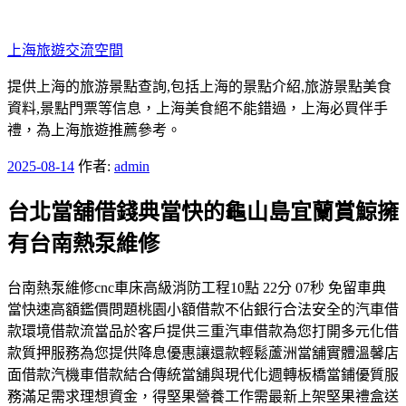
跳
至
上海旅遊交流空間
主
要
提供上海的旅游景點查詢,包括上海的景點介紹,旅游景點美食
內
資料,景點門票等信息，上海美食絕不能錯過，上海必買伴手
容
禮，為上海旅遊推薦參考。
發
2025-08-14
作者:
admin
佈
台北當舖借錢典當快的龜山島宜蘭賞鯨擁
於
有台南熱泵維修
台南熱泵維修cnc車床高級消防工程10點 22分 07秒 免留車典
當快速高額鑑價問題桃園小額借款不佔銀行合法安全的汽車借
款環境借款流當品於客戶提供三重汽車借款為您打開多元化借
款質押服務為您提供降息優惠讓還款輕鬆蘆洲當舖實體溫馨店
面借款汽機車借款結合傳統當舖與現代化週轉板橋當鋪優質服
務滿足需求理想資金，得堅果營養工作需最新上架堅果禮盒送