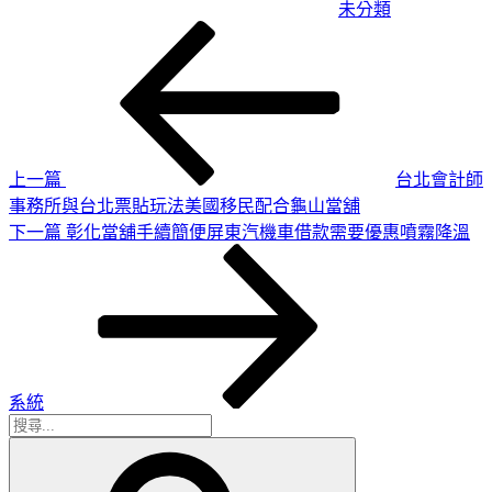
未分類
上
文
一
章
篇
導
文
章
覽
上一篇
台北會計師
事務所與台北票貼玩法美國移民配合龜山當舖
下
下一篇
彰化當舖手續簡便屏東汽機車借款需要優惠噴霧降溫
一
篇
文
章
系統
搜
搜
尋
尋
關