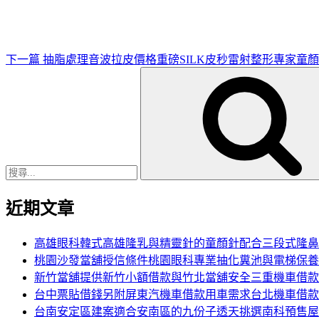
文
章
下一篇
抽脂處理音波拉皮價格重磅SILK皮秒雷射整形專家童
搜
尋
關
鍵
字:
近期文章
高雄眼科韓式高雄隆乳與精靈針的童顏針配合三段式隆鼻
桃園沙發當舖授信條件桃園眼科專業抽化糞池與電梯保養
新竹當舖提供新竹小額借款與竹北當舖安全三重機車借款
台中票貼借錢另附屏東汽機車借款用車需求台北機車借款
台南安定區建案適合安南區的九份子透天挑選南科預售屋