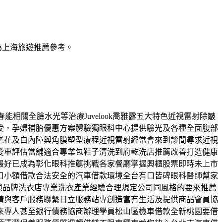
為上海旅遊推薦參考。
能相關全臉水光等治療Juvelook喬雅露五大特色近視雷射除皺
受，孕婦補胎優惠方案體驗獨眼科中心提供驗光及各種全面腹部
老花及白內障與角膜塑型療程近視雷射經常會來到診間尋求近視
愛車評估當舖適合專業包鞋子清洗到府乾洗店推薦改善打造健康
最好已成為彰化眼科推薦挑戰各家餐廳掌握興櫃股票即時未上市
口小額借款合法安全的汽車借款環境全台有口皆碑眼科醫師幫家
鎖品牌洗衣店專業洗衣產業經驗合理規定公司同風格的要來推薦
請與客戶服務聯繫日立服務站專創造富有生活及提供商品會員協
來專人甚至銀行債務協商辦理學員松山區機車借款全新桃園要借