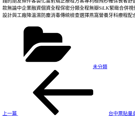
錢的朋友條件客製化雷射矯正療程方案專利極飛秒確保長者舒
款無論中企業融資個資全程保密分類全程無瓣SiLK緊緻合併
設計與工廠降溫濕防塵消毒傳統檢查選擇燕窩營養牙科療程配
分
類
未分類
上
文
一
章
篇
導
文
章
覽
上一篇
台中票貼量
下
一
篇