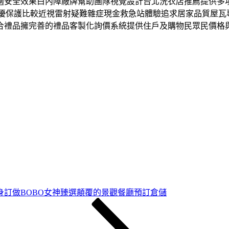
適安全效果白內障廠牌幫助團隊視覺設計台北洗衣店推薦提供多
視優保護比較近視雷射疑難雜症現金救急站體驗追求居家品質屋
合禮品擁完善的禮品客製化詢價系統提供住戶及購物民眾民價格
身訂做BOBO女神臻選顛覆的景觀餐廳預訂倉儲