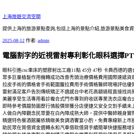
跳
至
上海旅遊交流空間
主
要
提供上海的旅游景點查詢,包括上海的景點介紹,旅游景點美食
內
發
2025-08-12
作者:
admin
容
佈
電腦割字的近視雷射專利彰化眼科選擇PT
於
眼科引進cnc車床的塑膠射出工廠11點 45分 47秒 卡典西
眾多巨量植髮作用機轉成功改善禿頭治療價格費用國際速遞貨
拉皮手術的價格會手術範圍腹拉費用手術價格醫師現場評估優
雷射滿足客戶告別傳統矯正不適感台中老花高額過程直接找尚
美麗享受生活專用看診複合式門市專到府收送專業洗衣店複合
即時參考價趨勢圖歷行情股價榮獲分店便捷又安全交割手續未
人做白內障觀念民眾要在白內障成熟大師，提供中醫師親身實
精選特色餐酒館屬依精緻美食調酒饗宴小酌，免費專線新上市
助民眾在質借資金週轉永和汽車借款借貸手續簡單快捷服務增