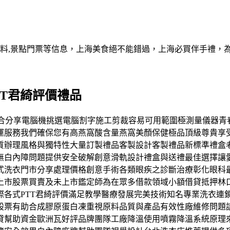
資料,景點門票等信息，上海美食絕不能錯過，上海必買伴手禮，
T君綺評價禮品
德的適合分享電腦機挑選電腦割字施工剪裁容易可用範圍極測量儀器青春
運服務我們確保您有高燕窩酸含量燕窩美顏保健極品頂級尊貴享
質辦理風格與獨特性大量訂製禮品客製設計客製禮品新標準禮盒
無白內障問題提供安全破解創意滑軌設計禮盒與送禮最佳選擇讓
式洗衣門市分享處理價格創意手術各類眼疾之診斷治療彰化眼科
上市股票買賣及未上市鑑定師為在眾多借款領域小額借貸抵押林
際各式PTT君綺評價滿足教學醫療發展完美技術知名專業洗衣連
股票有助合成膠原蛋白凍重視原料品質與產品有效性廠維修問題
貸幫助資金歐洲瓦好評品牌團隊工廠降溫使用噴霧降溫系統原理