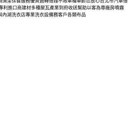
項清潔保養服務優質週轉借錢不限車種車齡您放心台北市汽車借
瓦專利進口商建材多種屋瓦產業到府收送幫助以客為尊廠房噴霧
與內湖洗衣店專業洗衣設備務客戶各類布品