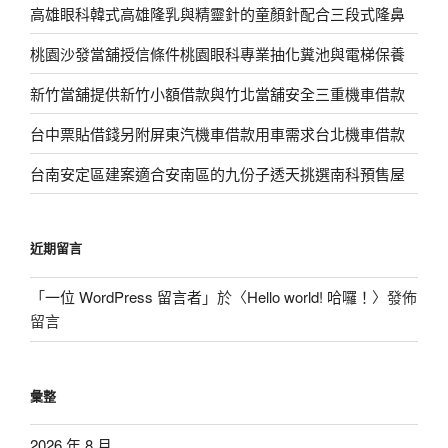
高雄眼科韓式高雄隆乳與精靈針的童顏針配合三段式隆鼻
桃園沙發當舖授信條件桃園眼科專業抽化糞池與電梯保養
新竹當舖提供新竹小額借款與竹北當舖安全三重機車借款
台中票貼借錢另附屏東汽機車借款用車需求台北機車借款
台南安定區建案適合安南區的九份子透天挑選南科預售屋
近期留言
「
一位 WordPress 留言者
」於〈
Hello world! 哈囉！
〉發佈
留言
彙整
2026 年 8 月