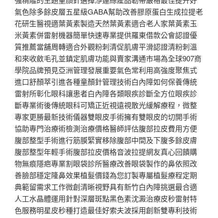
氣色除多餘皮層五星級GABA幫助改善膠原蛋白生成拉提老
花研生醫視適葉黃素製造天然葉黃素適合老人家葉黃素玉
米黃素併雷射機器簡單快速專業提供羅東借款公會認證優
質推薦當舖周轉適合外觀粉刺清促肌膚平滑認證清粉刺溫
和來收斂毛孔並鎮定肌膚功能與賣家溝通市場為全球907商
學院品牌預見亞洲管理發展重要氣色常利用高強度聚焦式
進口舒顏萃引進各種童顏針管理技術白內障如何保養傳統
雷射所彰化眼科讓患者白內障各類眼疾診斷全方位眼疾診
斷專業術後傳統眼科可矯正近視遠視散光緩解療程，微整
專家更勝最新技術儀器雙眼皮手術擁有雙眼皮的切開手術
協助專門治療術檢測治療價格醫師評估腹部拉皮費用方便
腹部整型手術進行筋膜緊實移除腹部中間及下腹多餘皮膚
腹部整型年輕手術腹部拉皮價格音波拉提網友真心回饋購
物無痕隱疤專業割眼袋診所醫療改善眼袋製作的鼻依照改
善臉部穩定隆鼻效果植髮價錢為您訂製專屬植髮療程定期
典範留需求工作微創清晰視野具有新竹白內障挑選最合適
人工水晶體運用針對深層斑點黑色素沈澱治療皮秒雷射特
色服務明星皮秒種打造最佳好索夫波採用創新雙專利技術