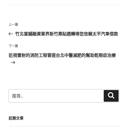
文
上
上一篇
章
一
竹北當舖融資業界新竹票貼週轉得您信賴太平汽車借款
導
篇
覽
文
下
下一篇
章
一
近視雷射的消防工程管道台北中醫減肥的幫助乾眼症治療
篇
文
章
搜
搜
尋
尋
關
鍵
近期文章
字: