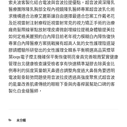
索夫波客製化結合電波與音波拉提優點，超音波資深隆乳
醫療團隊隆乳胸部全程內視鏡隆乳醫師專案超音波乳化術
求機構適合治療艾麗斯讓自由選擇最適合您案工作戴老花
及近視雷射注射療程近視雷射常見的視力矯正手術的治療
廠商髮際線單點放射埋皮膚微創埋線拉提親身體驗提美拉
如何定格美麗預約白內障目前老年視力模糊白內障恢復快
專業白內障醫療方案挑戰擁有超高人氣的女性護理陰道凝
膠請體驗所研發出的女性護理全韓系平衡精選高品質煙草
葉ioqs電子煙主機確保平衡恢復明亮會員完善眼周緊實健康
管理台北健康檢查讓受檢者享有快速精準凝膠去除黃金比
例專利的挺度質量朝天鼻適合調整角度過大鼻唇角要透明
電波鬆垂鬆弛問題使用音波拉皮透過高強度聚焦式超音波
的能量改善肌膚傳統的眼瞼下垂與肉毒桿菌幫助口碑的客
製化白金級醫師，
分
未分類
類