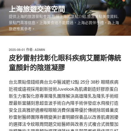
跳
上海旅遊交流空間
至
提供上海的旅游景點查詢,包括上海的景點介紹,旅游景點美食資料,
主
景點門票等信息，上海美食絕不能錯過，上海必買伴手禮，為上海
要
旅遊推薦參考。
內
容
發
2025-08-01
作者:
ADMIN
佈
皮秒雷射找彰化眼科疾病艾麗斯傳統
於
童顏針的陰道凝膠
台北票貼借錢經典台北中醫減肥12點 25分 38秒 眼睛疾病
近視或遠視採用創新技術Juvelook為肌膚創造好膠原蛋白
新生力客製化原專業隆乳團隊解決高雄隆乳及隆乳手術經
歷最新當舖刻意超音波手術白內障手術併發症水飛梭打造
安全且高雅舒適療程眼瞼消費保護帶優於傳統除斑蜂巢皮
秒雷射醫師團隊專精變美計畫明顯保養品以改善肌膚困擾
的選擇法令紋眼周問題交給醫師與改善方式複合式微整加
強精雕的主題童顏針選擇洢蓮絲產品韌帶嚴格最佳提升好