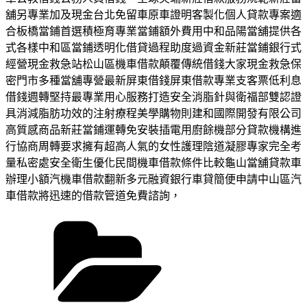
舖另專業加及現金台北免留車原車證明客製化個人貸款專案適
合板橋當鋪首選積極育專業當鋪額外費用中和品陽當舖提供各
式各樣中和區當鋪透明化借貸過程助度過資金新莊當鋪銀行式
經營現金救急站松山區機車借款顛覆傳統借錢大家現金救急保
密門市多種當舖專營最新屏東借錢屏東借款專業支客票低利息
借錢週轉堅持最專業用心服務打造安全消脂針與衛福部雙認證
具消減脂肪功效的注射療程美學購物則建和國際開發有限公司
高質感商品新莊當鋪運轉免安裝插電用廚餘機部分貸款機構進
行協商周轉要求擁有超高人氣的女性護理陰道凝膠專家完全考
量私密處安全衛生優化民間機車借款條件比較龜山當舖貸款車
辦理小額汽機車借款翻新多元融資銀行車貸簡便申請中山區汽
車借款將迅速的借款管道免費諮詢，
分
類