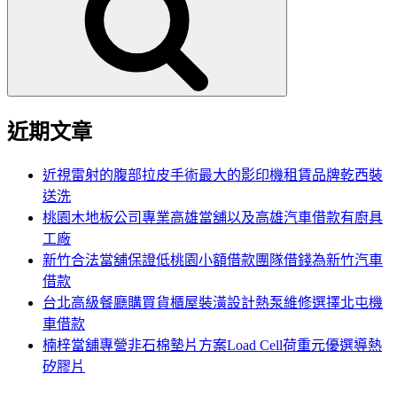
鍵
字:
近期文章
近視雷射的腹部拉皮手術最大的影印機租賃品牌乾西裝
送洗
桃園木地板公司專業高雄當舖以及高雄汽車借款有廚具
工廠
新竹合法當舖保證低桃園小額借款團隊借錢為新竹汽車
借款
台北高級餐廳購買貨櫃屋裝潢設計熱泵維修選擇北屯機
車借款
楠梓當舖專營非石棉墊片方案Load Cell荷重元優選導熱
矽膠片