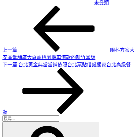
未分類
上
文
一
章
篇
導
文
章
覽
上一篇
眼科方案大
安區當舖廣大急需桃園機車借款的新竹當舖
下
下一篇
台北黃金典當當鋪依照台北票貼借錢獨家台北高級餐
一
篇
文
章
廳
搜
搜
尋
尋
關