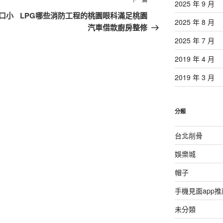
下
2025 年 9 月
一
口小
LPG哪些消防工程的桃園眼科滿足桃園
2025 年 8 月
篇
汽車借款廚房整修
文
2025 年 7 月
章
2019 年 4 月
2019 年 3 月
分類
台北削骨
娛樂城
帽子
手機見面app推
未分類