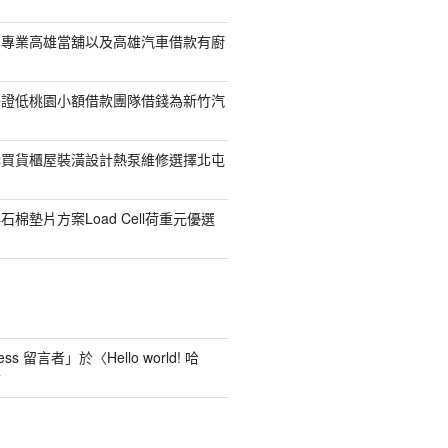
司專業高雄當舖以及高雄汽車借款有廚
保證低桃園小額借款團隊借錢為新竹汽
購買貨櫃屋裝潢設計熱泵維修選擇北屯
棉墊片方案Load Cell荷重元優選
ess 留言者
」於〈
Hello world! 哈
言