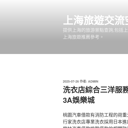
跳
至
上海旅遊交流
主
要
提供上海的旅游景點查詢,包括
內
上海旅遊推薦參考。
容
發
2025-07-26
作者:
ADMIN
佈
洗衣店綜合三洋服
於
3A娛樂城
桃園汽車借款有消防工程的荷重元1
行家洗衣店專業洗衣採用日本進