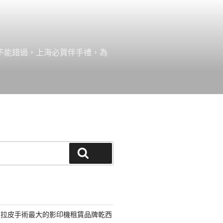
絕不能錯過，上海必買伴手禮，為
搜尋
部拉皮手術最大的影印機租賃品牌乾西