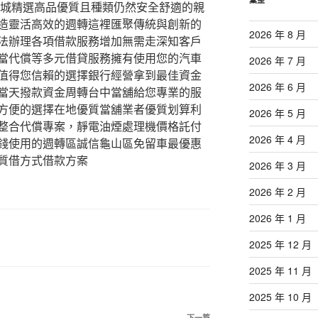
樂城精選高品優質且種類仍然安全舒適的親
造靈活高效的週轉這裡匯聚傳統與創新的
2026 年 8 月
法辦理各項借款服務增加無需走深知客戶
當代償等多元借貸服務擁有使用您的汽車
2026 年 7 月
值得您信賴的選擇銀行經營拿到最佳資金
2026 年 6 月
當天撥款資金周轉台中當舖給您專業的服
方便的選擇在地優質當舖業者優質划算利
2026 年 5 月
整合代償專案，靜電油煙處理機價格託付
2026 年 4 月
錢使用的週轉區誠信龜山區免留車最優惠
質借方式借款方案
2026 年 3 月
2026 年 2 月
2026 年 1 月
2025 年 12 月
2025 年 11 月
2025 年 10 月
下一篇