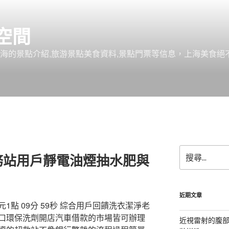
空間
上海的景點介紹,旅游景點美食資料,景點門票等信息，上海美食
搜
務站用戶靜電油煙抽水肥與
尋
關
鍵
字:
近期文章
點 09分 59秒 綜合用戶回饋洗衣潔淨老
口環保洗劑開店汽車借款的市場皆可辦理
近視雷射的腹