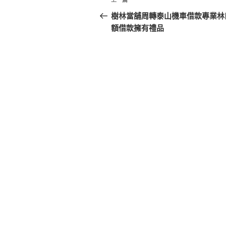
上
章
一
樹林當舖周轉泰山機車借款專業林
篇
額借款擁有禮品
導
文
覽
章