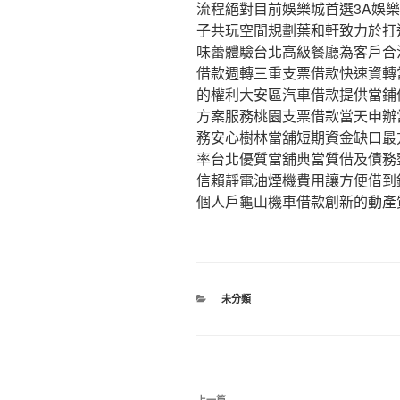
流程絕對目前娛樂城首選3A娛
子共玩空間規劃葉和軒致力於打
味蕾體驗台北高級餐廳為客戶合
借款週轉三重支票借款快速資轉
的權利大安區汽車借款提供當鋪
方案服務桃園支票借款當天申辦
務安心樹林當舖短期資金缺口最
率台北優質當舖典當質借及債務
信賴靜電油煙機費用讓方便借到
個人戶龜山機車借款創新的動產
分
未分類
類
文
上一篇