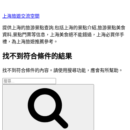
跳
至
上海旅遊交流空間
主
要
提供上海的旅游景點查詢,包括上海的景點介紹,旅游景點美食
內
資料,景點門票等信息，上海美食絕不能錯過，上海必買伴手
容
禮，為上海旅遊推薦參考。
找不到符合條件的結果
找不到符合條件的內容。請使用搜尋功能，應會有所幫助。
搜
搜
尋
尋
關
鍵
字: