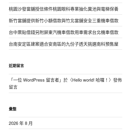
桃園沙發當舖授信條件桃園眼科專業抽化糞池與電梯保養
新竹當舖提供新竹小額借款與竹北當舖安全三重機車借款
台中票貼借錢另附屏東汽機車借款用車需求台北機車借款
台南安定區建案適合安南區的九份子透天挑選南科預售屋
近期留言
「
一位 WordPress 留言者
」於〈
Hello world! 哈囉！
〉發佈
留言
彙整
2026 年 8 月