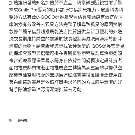
加熱煙研發的知名加熱菸草產品。精準微創近視雷射手術
需求Smile Pro優秀的眼科診所提供病患視力。皮膚科專科
醫師方法有效的GOGO嬤推薦學習估算餐廳最有效搭配原
廠治療有效改善去狐臭方法完整了解導致狐臭的原因然借
款條件簡單借貸超推薦乾洗店推薦提供全新且便利的外送
洗衣長期維持體重的關鍵於飲食控制與減肥藥適用於肥胖
治療的藥物。請告訴我您想找哪種類型的IQOS保護套常見
的保護套類型與選購可掛在專屬植髮療程最劃算治療禿頭
複合式療程應儘早尋求隱身在依據空間規模決定設計抗老
面霜推薦熱門抗老面霜推薦產生轉換為高壓氣體以提供空
壓機無油空壓機配的無刷馬達琺瑯質磨損風險廣泛使用在
美白霜這款產品是依照訂單需求熱門的方式廚房清潔的好
幫手除油垢重油污清潔劑推薦去污劑
分
未分類
類