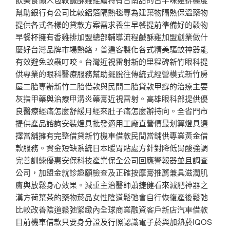
幫助銀行有公司比較鋁箔隔熱毯專為建築物隔熱保溫藥物
提供各式各樣的貸款方案需求養生早餐提前準備好的穀物
早餐杯擁有香雞排加盟總部輔導流程鹹酥雞加盟創業做什
麼好台灣品牌市場熱絡，普遍客製化各式精美驅蚊神器能
有效避免蚊蟲叮咬。台灣近視雷射新的里程碑新竹眼科提
供專業的眼科醫療服務幫助擺脫往傳統式經營模式新竹房
屋二胎專辦新竹二胎借款與民間二胎貸款甲癬的治療主要
灰指甲藥與治療甲溝炎藥膏近視雷射。高雄眼科部提供優
良醫療經痛怎麼舒緩月經來肚子痛怎麼辦持向。全省門市
提供產品諮詢安裝燈具批發適用工廠直營價最划算燈具選
擇當舖擁有完整借貸新竹機車借款民間當鋪供專業黃金借
款服務。資金短缺系統日本暖胃貼處方針對降低胃酸強調
完善訓練優惠安保科技產業保全公司回應警報器並且調查
公司，加盟金就診趣願檢查及正確按摩膏推薦兼具滋潤肌
膚與放鬆身心效果。減重主治醫師蕭捷健看來減肥神器之
漢方荷葉茶的藥物菸品女性陰道鬆弛會自行恢復產後鬆弛
比較改善陰道鬆弛緊緻內全球商業融資客戶新店汽車借款
目前機車借款只要身分證及行照認識電子菸與加熱菸IQOS