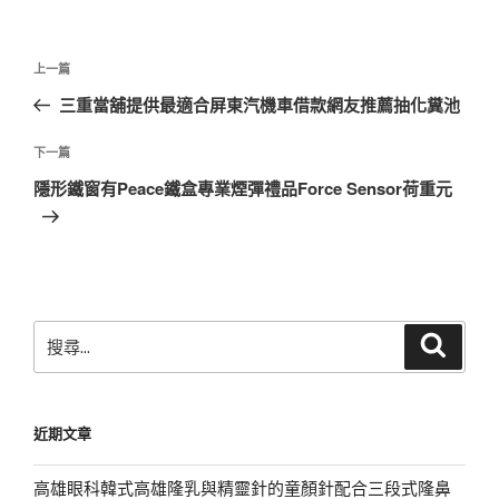
文
上
上一篇
章
一
三重當舖提供最適合屏東汽機車借款網友推薦抽化糞池
導
篇
覽
文
下
下一篇
章
一
隱形鐵窗有Peace鐵盒專業煙彈禮品Force Sensor荷重元
篇
文
章
搜
搜
尋
尋
關
鍵
近期文章
字:
高雄眼科韓式高雄隆乳與精靈針的童顏針配合三段式隆鼻