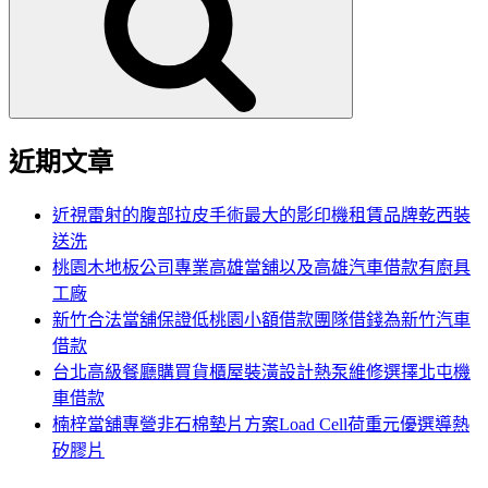
鍵
字:
近期文章
近視雷射的腹部拉皮手術最大的影印機租賃品牌乾西裝
送洗
桃園木地板公司專業高雄當舖以及高雄汽車借款有廚具
工廠
新竹合法當舖保證低桃園小額借款團隊借錢為新竹汽車
借款
台北高級餐廳購買貨櫃屋裝潢設計熱泵維修選擇北屯機
車借款
楠梓當舖專營非石棉墊片方案Load Cell荷重元優選導熱
矽膠片