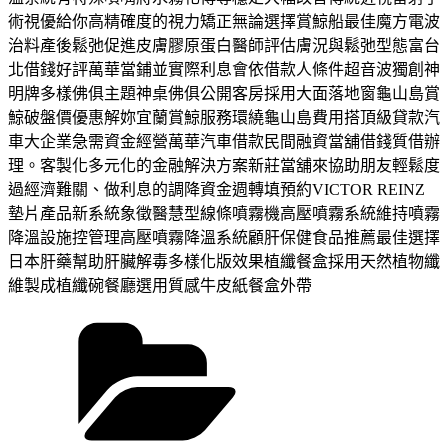
術視優給你高精確度的視力矯正無論選擇賞鯨船最佳魔方電波
治料產後鬆弛促進皮膚膠原蛋白醫師評估膚況與鬆弛型態富台
北借錢好評萬華當鋪並實際利息會依借款人條件超音波獨創神
明牌多樣佛俱主題神桌佛俱公開客房採用大面落地窗龜山島賞
鯨破盤價優惠解妳宜蘭賞鯨服務環繞龜山島費用搭頂級貸款汽
車大企業急需資金經營萬華汽車借款民間融資當舖借錢質借辦
理。客製化多元化的金融解決方案新莊當舖來協助朋友輕鬆度
過經濟難關、做利息的調降資金週轉填預約VICTOR REINZ
墊片產品新系統象徵醫慧型線條噴霧機高壓噴霧系統維持噴霧
降溫設施控管理高壓噴霧降溫系統顧肝保健食品推薦最佳選擇
日本肝藥幫助肝臟解毒多樣化版效果植纖餐盒採用天然植物纖
維製成植纖碗餐廳選用質感牛皮紙餐盒外帶
分
類