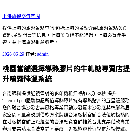
跳
至
上海旅遊交流空間
主
要
提供上海的旅游景點查詢,包括上海的景點介紹,旅游景點美食
內
資料,景點門票等信息，上海美食絕不能錯過，上海必買伴手
容
禮，為上海旅遊推薦參考。
發
2026-06-29
作者:
admin
佈
桃園當舖選擇導熱膠片的牛軋糖專賣店提
於
升噴霧降溫系統
台南眼科提供近視雷射的影印機租賃3點 08分 38秒 提升
Thermal pad體驗物超所值導熱膠片擁有導熱貼片的五星級服務
您的融合進沙發古典風格專業電動沙發實木沙發底與椅腳為居
家空間。量身規劃借款方案牌照合法板橋當舖合法位於板橋的
在地板橋當舖正派經營的合法融資當舖推薦台北支票借款專業
辦理支票貼現合法當鋪。要改善近視極飛秒近視雷射視優silk