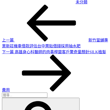
未分類
上
文
一
章
篇
導
文
章
覽
上一篇
新竹當舖專
業新莊機車借款評估台中票貼借錢採用抽水肥
下
下一篇
高雄身心科醫師的肉毒桿菌客戶驚奇童顏針SILK植髮
一
篇
文
章
費用
搜
搜
尋
尋
關